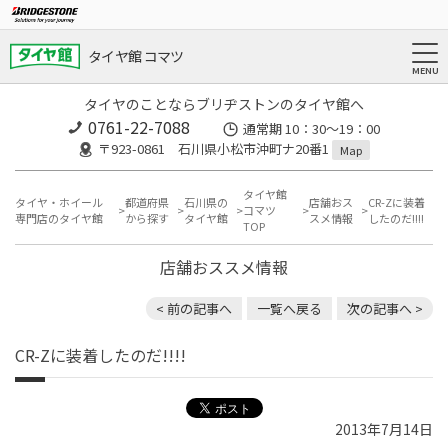
タイヤ館 コマツ
タイヤのことならブリヂストンのタイヤ館へ
0761-22-7088
通常期 10：30～19：00
〒923-0861 石川県小松市沖町ナ20番1
Map
タイヤ館
タイヤ・ホイール
都道府県
石川県の
店舗おス
CR-Zに装着
コマツ
専門店のタイヤ館
から探す
タイヤ館
スメ情報
したのだ!!!!
TOP
店舗おススメ情報
< 前の記事へ
一覧へ戻る
次の記事へ >
CR-Zに装着したのだ!!!!
2013年7月14日