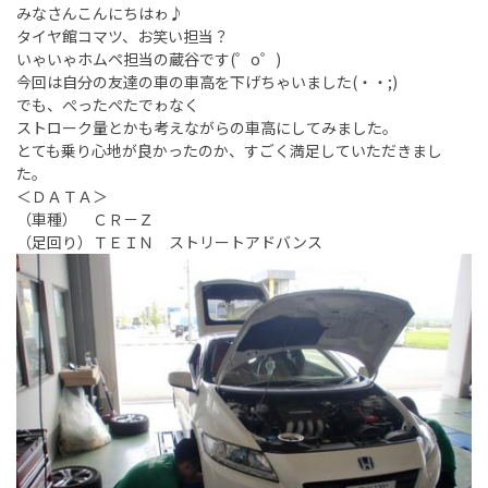
みなさんこんにちはゎ♪
タイヤ館コマツ、お笑い担当？
いゃいゃホムペ担当の蔵谷です(゜o゜)
今回は自分の友達の車の車高を下げちゃいました(・・;)
でも、ぺったぺたでゎなく
ストローク量とかも考えながらの車高にしてみました。
とても乗り心地が良かったのか、すごく満足していただきまし
た。
＜ＤＡＴＡ＞
（車種） ＣＲ－Ｚ
（足回り）ＴＥＩＮ ストリートアドバンス