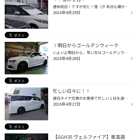
連休初日！ですが何と！雪（汗 本日も朝からタイヤ交換のご予約のお客様でスケジュール 埋まっていたんですが...........数件キャンセルに！ そして先日夏タイヤへ交換されたお客様は冬タイヤへの交換で ご来店........... 噂には聞いていましたが、北見地区の天候は侮れませんね（泣 明日まで天候...
2016年4月29日
！明日からゴールデンウィーク
いよいよ明日から、早い方はゴールデンウィーク突入ですね、 この時期、休めない自分達は羨ましいです（泣 連休中も当店は元気に営業中ですので、 是非皆様タイヤのご相談をお待ちしておりますね。 そして明日からは「集中得市号外」がスタート！ お得な特典盛りだくさんで、皆様のご来店をお待ちし...
2016年4月28日
忙しい日々に！！
連日タイヤ交換のお客様で忙しい１日を過ごしています。 こちらに赴任して初の繁忙期、足手まといにならないように 頑張っていますよ（笑 本日はタイヤ交換以外の作業が多く特に忙しい１日でした。 写真は３０ヴェルファイヤのお客様にＴＥＩＮ/ＦＬＥＸ-Ａと アクティブＥＤＦＣを取り付けさせて頂...
2016年4月27日
【GGH35 ヴェルファイア】車高調