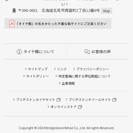
い！
〒090-0831 北海道北見市西富町1丁目12番6号
Map
タイヤ館について
お客様の声
サイトマップ
リンク
プライバシーポリシー
サイトポリシー
特定整備に関する弊社取組について
企業情報
タイヤ点検・安全点検/タイヤ履き替え/オイル交換/その他
ブリヂストンタイヤサイト
ブリヂストンホイールサイト
ピット作業の予約
オンラインストア
クローク契約会員専用タイヤ履き替え※タイヤ履き替えを
希望のクローク契約会員の方はこちらを選択ください
Copyright © 2024 Bridgestone Retail Co.,Ltd. All rights Reserved.
本日のタイヤ履き替え順番待ち予約 ※クローク契約会員の