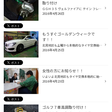
取り付け
ＧＧＨ３５ ヴェルファイアに テイン フレックスＡを取り付け・・・ プラス EDFCアクティブ。 取り付け途中ですが、車内から減衰力を調整できるEDFC・・・便利です。 この時期はタイヤ交換がメイン作業になっているので、合間を 見ながらの作業になります。
2016年4月26日
もうすぐゴールデンウィークで
す！！
北見地区も土曜から本格的なタイヤ交換始まって来ました！ 月曜の本日も開店から閉店迄、タイヤ交換のお客様が途切れる事無く 忙しい１日でした、そしてご予約状況も連休まで埋まりつつ有りますので 待ち時間も出ていますのでご了承下さい。 写真も撮る事が出来ずらい状況ですが、本日はメルセデス...
2016年4月25日
女性の方にお知らせ！！
いよいよ北見地区もタイヤ交換本格的に始まりましたが、 タイヤ交換、オイル交換等の待ち時間に女性の方限定で！！ ポーラ様によるハンドマッサージを無料にて実施中です！！ 日時等はランダムに実施しておりますのでご了承下さい。 男性の方は柏谷、もしくは健斗君のスペシャルマッサージも 用意し...
2016年4月23日
ゴルフ７車高調取り付け！