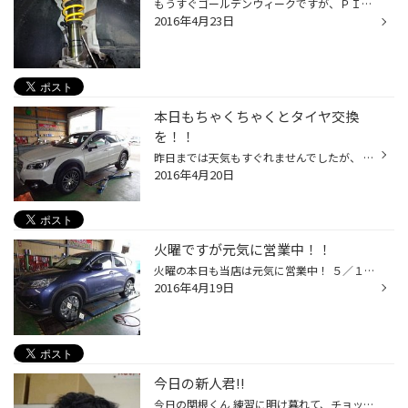
もうすぐゴールデンウィークですが、ＰＩＴもどんどん 忙しい状況になりつつ有ります、そんな本日はゴルフ７の お客様にＳＴ車高調を取り付けさせて頂きました。 作業時間のスタートも遅かった為お時間掛かりすいませんでした、 今回のお車は可変ダンパー装着車の為キャンセラーも併せて取り付け さ...
2016年4月23日
本日もちゃくちゃくとタイヤ交換
を！！
昨日までは天気もすぐれませんでしたが、 本日は久し振りに暖かい1日でしたね。 ということで、タイヤ交換でのご来店のお客様が多い日でした。 明日もタイヤ交換のご予約が多く入っていますので、忙しい1日になりそうです。 そんな本日はレガシィアウトバックのお客様にタイヤホイールSETをご購入頂...
2016年4月20日
火曜ですが元気に営業中！！
火曜の本日も当店は元気に営業中！ ５／１７迄は無休で元気に営業していますので皆様タイヤ交換 お待ちしておりますね。 本日の北見は朝から天気が悪く雪混じりの天気（汗 中々タイヤ交換進みませんね、そんな本日ですが朝一はＣＲＶの お客様のタイヤ交換、アライメント調整、バッテリー交換からス...
2016年4月19日
今日の新人君!!
今日の関根くん 練習に明け暮れて、チョットクタクタなご様子（汗） 作業にも少し慣れてきたみたいなので、 あとはスタッフやお客様との会話などにも慣れてくれれば良いのですが。 陰ながら応援している柏谷でございます。 まぁクルマが好きそうなので、今回も「スタッフ車を買う」計画をやっていき...