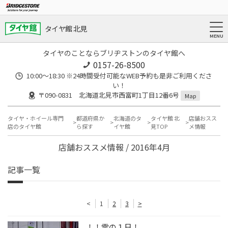
タイヤ館 北見
タイヤのことならブリヂストンのタイヤ館へ
0157-26-8500
10:00～18:30 ※24時間受付可能なWEB予約も是非ご利用くださ
い！
〒090-0831 北海道北見市西富町1丁目12番6号
Map
タイヤ・ホイール専門
都道府県か
北海道のタ
タイヤ館 北
店舗おスス
店のタイヤ館
ら探す
イヤ館
見TOP
メ情報
店舗おススメ情報 / 2016年4月
記事一覧
<
1
2
3
>
！！雪の１日！