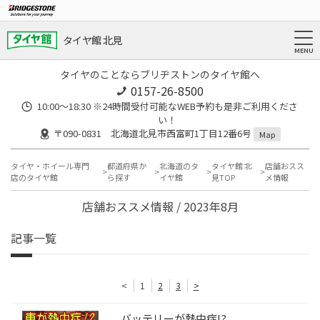
タイヤ館 北見
タイヤのことならブリヂストンのタイヤ館へ
0157-26-8500
10:00～18:30 ※24時間受付可能なWEB予約も是非ご利用くださ
い！
〒090-0831 北海道北見市西富町1丁目12番6号
Map
タイヤ・ホイール専門
都道府県か
北海道のタ
タイヤ館 北
店舗おスス
店のタイヤ館
ら探す
イヤ館
見TOP
メ情報
店舗おススメ情報 / 2023年8月
記事一覧
<
1
2
3
>
バッテリーが熱中症!?