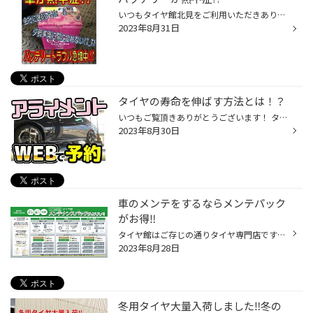
いつもタイヤ館北見をご利用いただきありがとうございます!! お車でのお出かけも多いかと思いますが、車の状態は大丈夫ですか⁉︎ 猛暑が続いているせいか、ここ数日バッテリーの問い合わせが多くなっております(◞‸◟) 暑さに弱く、更にエアコンなどで電気の使用量が増える事で夏はバッテリーが傷む時...
2023年8月31日
タイヤの寿命を伸ばす方法とは！？
いつもご覧頂きありがとうございます！ タイヤ館北見です ( ＾∀＾) 当店では タイヤを長く・安心・快適にご利用いただく為に アライメント作業をオススメしています！ ・タイヤが偏って摩耗している ・ハンドルのセンターがズレている などの症状がありましたら アライメントがズレている可能性が…(...
2023年8月30日
車のメンテをするならメンテパック
がお得‼︎
タイヤ館はご存じの通りタイヤ専門店ですが、エンジンオイル・バッテリー・ オートマフルード・ワイパー・エアコンフィルターなどの商品も取扱いをしています！！ そこでタイヤ館では、「メンテナンスパック」というお得で便利なパックコースを ご用意しています。 簡単に言うとオイルやタイヤの履...
2023年8月28日
冬用タイヤ大量入荷しました‼︎冬の