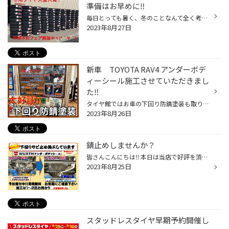
準備はお早めに‼︎
毎日とっても暑く、冬のことなんて全く考えられませんが、 当店ではスタッドレスタイヤが日々大量入荷してます。 記録的猛暑の中、タイヤの搬入にヘトヘトです… そしてスタッドレスタイヤ早期予約フェア第一弾が開催されております‼︎ まだまだ暑い日が続いていますが、あと1〜2ヶ月もしたら 冬タイ...
2023年8月27日
新車 TOYOTA RAV4 アンダーボデ
ィーシール施工させていただきまし
た‼︎
タイヤ館ではお車の下回り防錆塗装も取り扱っております！ 今回はTOYOTA RAV4に車検整備後に防錆塗装を施工しましたので、 ご紹介させて頂きます‼︎ 先ずは、下回りを洗浄後にマスキングをします。 今回は新車で購入してからすぐなのでとても綺麗です‼︎ 施工後は黒々しくなりしまって見えます！ 当店...
2023年8月26日
錆止めしませんか？
皆さんこんにちは‼︎ 本日は当店で好評を頂いている下回りの錆止めコーティングをご紹介致します。 皆様のお車は錆対策はしていますでしょうか？？ 『冬じゃないんだからサビないでしょ！！』 なんて思ってませんか！？ 実は冬の間にまかれていた融雪剤（塩化カルシウム）が 今道路にしみこんでいる...
2023年8月25日
スタッドレスタイヤ早期予約開催し