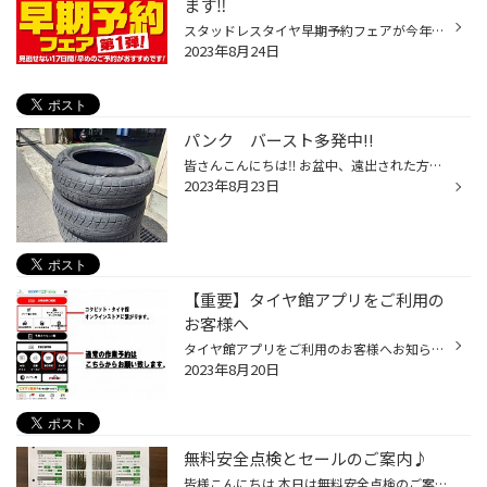
ます‼︎
スタッドレスタイヤ早期予約フェアが今年も始まります‼︎ 人気のブリザックはもちろん、ブリヂストン専門店限定商品もお得！ 更に在庫一掃セールで夏冬もお得‼︎ タイヤの購入検討中の方必見ですよ⁉︎ 早期予約にはメリットが盛り沢山♪ シーズン時に購入するよりも早期の方がお得！ そして在庫の心配も...
2023年8月24日
パンク バースト多発中!!
皆さんこんにちは‼︎ お盆中、遠出された方も多いのではないでしょうか？ お盆中やお盆明けにパンクやバーストが多発しています。 レッカーにてご来店されたお客様は、内側が異常な摩耗が している事を気付かず道中でバーストしてしまったそうです…汗 パンク修理を希望されましたが、修理不可の旨を...
2023年8月23日
【重要】タイヤ館アプリをご利用の
お客様へ
タイヤ館アプリをご利用のお客様へお知らせです。 この度、タイヤ館アプリのアップデートで表示が大きく変更となりました。 アプリからの作業予約の際に以下の画像を参考にお願い致します。 ご不明な場合はお手数ですがお電話にてお問い合わせください。 毎年恒例の商談会開催です！ Amazon.co.jp: ...
2023年8月20日
無料安全点検とセールのご案内♪
皆様こんにちは 本日は無料安全点検のご案内&すこーしセールのご案内です。 夏タイヤは何年ご使用されてますか？？ 4年以上経過していませんか？ 溝があってもゴムは劣化して走行性能は落ちてしまっています。 急なブレーキをした時に、乾燥路面でのスリップもあります。 タイヤ館では、お客様が安...