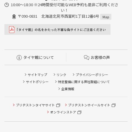
10:00～18:30 ※24時間受付可能なWEB予約も是非ご利用くださ
い！
〒090-0831 北海道北見市西富町1丁目12番6号
Map
タイヤ館について
お客様の声
サイトマップ
リンク
プライバシーポリシー
サイトポリシー
特定整備に関する弊社取組について
企業情報
ブリヂストンタイヤサイト
ブリヂストンホイールサイト
タイヤ点検・安全点検/タイヤ履き替え/オイル交換/その他
ピット作業の予約
オンラインストア
クローク契約会員専用タイヤ履き替え※タイヤ履き替えを
希望のクローク契約会員の方はこちらを選択ください