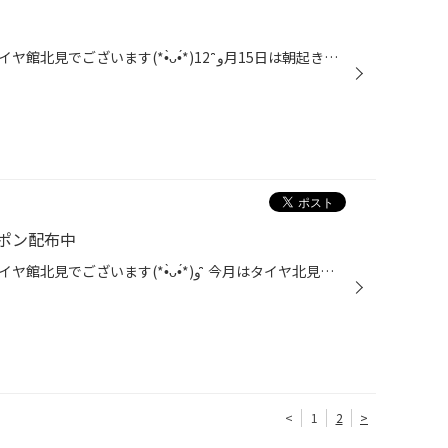
みなさん、こんばんは(*•̀ᴗ•́*)و ̑̑ タイヤ館北見でございます(*•̀ᴗ•́*)و ̑̑ 12月15日は朝起きると家から出られないくらい、 すごい量の雪が降りました(´·ω·̥`) 月曜日でしたので普段は営業しているんですが 会社に辿り着けないほどでした、、 ご迷惑をおかけしてしまったお客様、申し訳ございませ...
ポン配布中
みなさん、こんにちは(*•̀ᴗ•́*)و ̑̑ タイヤ館北見でございます(*•̀ᴗ•́*)و ̑̑ 今月はタイヤ北見店限定の バッテリー15%オフクーポンが配信されていますよ！ 寒くなると、バッテリー上がりが気になりませんか？ 気温が下がるとバッテリーの消耗も進み、 突然エンジンがかからない！なーんて事も、、(´...
<
1
2
>