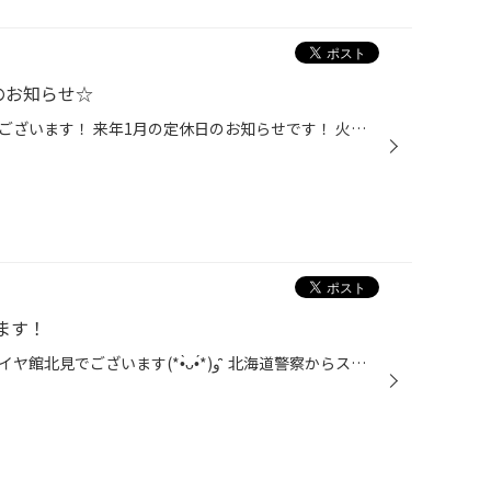
のお知らせ☆
いつもご利用いただきありがとうございます！ 来年1月の定休日のお知らせです！ 火曜が定休日となっておりますが、 年末年始のお休みと14日(水)もお休みとなっております。 ご不便をおかけしますが、よろしくお願いします。
ます！
みなさん、こんにちは(*•̀ᴗ•́*)و ̑̑ タイヤ館北見でございます(*•̀ᴗ•́*)و ̑̑ 北海道警察からスリップ事故が増えている為、 注意喚起を促してほしいとの事です！ 一見ミゾがあるように見えても、 硬くなってしまった冬タイヤはとても危険です！！ 事故を起こしてからでは遅いので、早めの点検が大切...