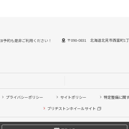
〒090-0831 北海道北見市西富町1
能なWEB予約も是非ご利用ください！
プライバシーポリシー
サイトポリシー
特定整備に関
他ピット作業の予約
ブリヂストンホイールサイト
希望のクローク契約会員の方はこちらを選択ください
の方はご利用いただけません
Copyright © 2024 Bridgestone Retail Co.,Ltd. All rights Reserved.