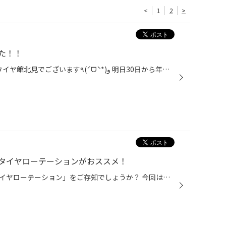
<
1
2
>
た！！
みなさん、こんにちは٩(ˊᗜˋ*)و タイヤ館北見でございます٩(ˊᗜˋ*)و 明日30日から年末年始のお休みに入らせていただきます！ いつもご利用してくださっているお客様 初めてご利用してくださったお客様 たくさんの出会いがありました！ 今年もみなさまに大変お世話になりました。 スタッフ一同、感謝の...
タイヤローテーションがおススメ！
タイヤを長持ちさせる方法、「タイヤローテーション」をご存知でしょうか？ 今回は、タイヤ長持ちに効く「タイヤローテーション」についてご紹介します。 【タイヤローテーションとは？】 「タイヤローテーション」とは、現状のおクルマのタイヤ装着位置（左前、右前、左後、右後）を、 別の位置に...