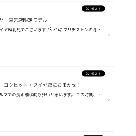
ヤ 直営店限定モデル
みなさん、こんにちは(*•̀ᴗ•́*)و ̑̑ タイヤ館北見でございます(*•̀ᴗ•́*)و ̑̑ ブリヂストンの冬タイヤといえばブリザックが有名ですが、 直営店の当店にはもう一つオススメ品があります(｀·ω·´) ブリヂストン・スタッドレスカタログ非掲載モデル【アイスパートナー2】一部販売店のみの取り扱いでサイ...
、コクピット・タイヤ館におまかせ！
年末年始は、帰省や旅行で、おクルマでの長距離移動も多いと思います。 この時期、高速道路などでのトラブルの多くは、タイヤのパンクやバーストなど、 タイヤの空気圧不足によるものが多いため、とくに注意が必要です。 というわけで、今回は、年末年始前におススメの「タイヤの空気圧点検」 「タ...