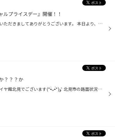
ャルプライスデー』開催！！
こんにちは、いつも当店をご利用いただきましてありがとうございます。 本日より、コクピット・タイヤ館におきまして、 期間限定！ サイズ限定！！ 数量限定！！！ お得にお買い求めいただける、「タイヤスペシャルプライスデー」がスタートします！ お得なタイヤのご紹介！！ ワゴンR、N-BOX、タン...
か？？？か
みなさん、こんばんは(*•̀ᴗ•́*)و ̑̑ タイヤ館北見でございます(*•̀ᴗ•́*)و ̑̑ 北見市の路面状況がとってーも悪いです(´·ω·̥`) ツルツル路面でヒヤッとしてませんか？ もしかしたらその冬タイヤ、 すでに交換時期を迎えているかもしれません！！ 詳しいチェックなども無料でできますので、 タイヤのプ...