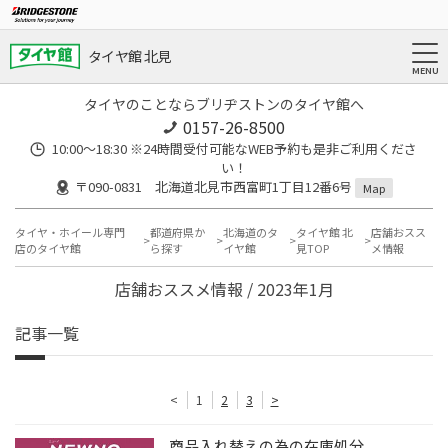
タイヤ館 北見
タイヤのことならブリヂストンのタイヤ館へ
0157-26-8500
10:00～18:30 ※24時間受付可能なWEB予約も是非ご利用くださ
い！
〒090-0831 北海道北見市西富町1丁目12番6号
Map
タイヤ・ホイール専門
都道府県か
北海道のタ
タイヤ館 北
店舗おスス
店のタイヤ館
ら探す
イヤ館
見TOP
メ情報
店舗おススメ情報 / 2023年1月
記事一覧
<
1
2
3
>
商品入れ替えの為の在庫処分