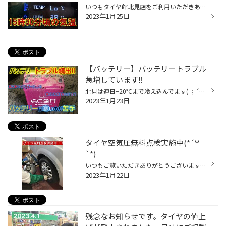
いつもタイヤ館北見店をご利用いただきありがとうございます。 今年一番の寒さです。 日中でも氷点下１０度以下(>_<) 当店にある温度計 マイナス１０度以下になるとLo℃表示になり測定できませんでした。 寒い日が続くと車も過酷な状況下に・・・特にバッテリーですね。 いざ出かけようと思ったとき...
2023年1月25日
【バッテリー】バッテリートラブル
急増しています‼︎
北見は連日−20℃まで冷え込んでます( ；´Д｀) 陸別では−30℃まで下がったとか、、、 そんな日が続いてるので当然車にも負担がかかって来ます それが理由で当店ではバッテリーのお問い合わせが急増しております バッテリーは、交換後2年ぐらいから性能低下がはじまり、最期は突然性能が低下し エンジン...
2023年1月23日
タイヤ空気圧無料点検実施中(*´꒳
`*)
いつもご覧いただきありがとうございます！ タイヤ館北見ですヽ(^o^) 皆様、タイヤのエアー確認はどのくらいでされていますか？ タイヤの空気圧って、 暖かくなると膨張し空気圧量が多くなってきます。 タイヤの空気圧が高いと、路面と接地する部分がタイヤの真ん中に集中してしまう為、 摩耗が早く...
2023年1月22日
残念なお知らせです。タイヤの値上