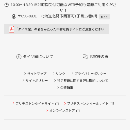
10:00～18:30 ※24時間受付可能なWEB予約も是非ご利用くださ
い！
〒090-0831 北海道北見市西富町1丁目12番6号
Map
タイヤ館について
お客様の声
サイトマップ
リンク
プライバシーポリシー
サイトポリシー
特定整備に関する弊社取組について
企業情報
ブリヂストンタイヤサイト
ブリヂストンホイールサイト
タイヤ点検・安全点検/タイヤ履き替え/オイル交換/その他
ピット作業の予約
オンラインストア
クローク契約会員専用タイヤ履き替え※タイヤ履き替えを
希望のクローク契約会員の方はこちらを選択ください