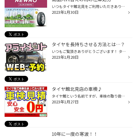
いつもタイヤ館北見をご利用いただきありがとうございます。 2023年2月、ブリヂストンから新しいタイヤが発売がになります！ その名も『NEWNO（ニューノ）』！ 現行モデル「ネクストリー」の後継モデルとなります！ この名称の所以は「ニューノーマル」。 ブリヂストンは、ワンランク上の基本性能と...
2023年1月30日
タイヤを長持ちさせる方法とは…？
いつもご覧頂きありがとうございます！ タイヤ館北見です ( ＾∀＾) 当店では タイヤを長く・安心・快適にご利用いただく為に アライメント作業をオススメしています！ ・タイヤが偏って摩耗している ・ハンドルのセンターがズレている などの症状がありましたら アライメントがズレている可能性が…(...
2023年1月28日
タイヤ館北見店の車検♪
タイヤ館という名前ですが、車検の取り扱いもございます（笑） これから車検という方も多いのではないでしょうか？？ タイヤ館北見では無料お見積もりを実施しております。 ＜基本料金＞ 軽自動車 60,430円〜 小型乗用（1.0tまで） 71,790円〜 中型乗用（1.5tまで） 79,990円〜 大型乗用（2.0tまで...
2023年1月27日
10年に一度の寒波！！