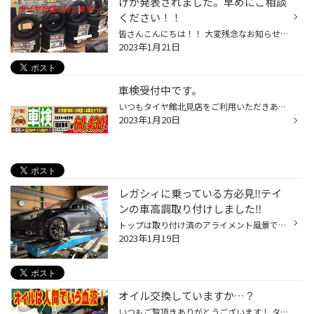
げが発表されました。早めにご相談
ください！！
皆さんこんにちは！！ 大変残念なお知らせですが、2023年4月1日より、タイヤが値上げしてしまいます… 私達も懸念していましたが、現実になってしまいました。 生活必需品全般、何でも値上がりで本当に苦しいですね… タイヤ交換をご検討の方、お早目のご予約をお願い致します。 直前での交換ですと、...
2023年1月21日
車検受付中です。
いつもタイヤ館北見店をご利用いただきありがとうございます。(^o^) これから車検を控えてる方にタイヤ館北見店からのご案内です！ 車検をどこで受けようかな～と結構悩みますよね(-"-) タイヤ館北見店では車検も実施してます。 車検金額及び車検までの流れをご説明します。 ＜基本料金＞ 軽自動車 ...
2023年1月20日
レガシィに乗っている方必見‼︎テイ
ンの車高調取り付けしました‼︎
トップは取り付け済のアライメント風景です（−＿−；） 作業が早くてあまり撮れませんでした…。 今回の車両はスバル レガシィ(BM系) 取り付けした足はテイン フレックスZ もちろん足回りパーツの交換なのでアライメントもセットで作業‼︎ 現装着パーツがヘタってきた事から車高調へ交換希望との事です...
2023年1月19日
オイル交換していますか…？
いつもご覧頂きありがとうございます！ タイヤ館北見です！ 突然ですがお車のメンテナンスはきちんと実施されていますか？ 「そういえばオイル交換いつしたかな…？」なんて事はありませんか？ 定期的なオイル交換が車を長く使用するための秘訣の一つになります(^^) エンジンオイルの交換目安は5,000...