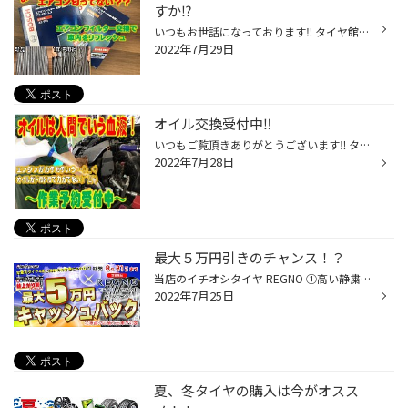
すか⁉️
いつもお世話になっております‼️ タイヤ館北見デス(^○^) もう7月末ということで暑さが増してきましたね(°_°) エアコン使用頻度も増えてきたと思います。 そこで肝心なのがエアコンフィルター‼️ 汚れていると風量低下や臭いの原因になるので定期的な交換がオススメ(*´∀｀*) エアコンフィルターの交換...
2022年7月29日
オイル交換受付中‼️
いつもご覧頂きありがとうございます‼️ タイヤ館北見ですヽ(^o^) 皆様オイル交換は定期的な交換していますか(・・?) オイルの交換目安は半年です！ 交換時期の方、交換時期間近の方へ 是非当店でオイル交換しませんか？ いつ交換したわからない方へ 当店ではオイルの無料点検も行っております◎ 当店...
2022年7月28日
最大５万円引きのチャンス！？
当店のイチオシタイヤ REGNO ①高い静粛性 『体感』できる静かなタイヤ ②快適な乗り心地 お子様の車酔いの低減にも ③高次元のウェット性能 雨の日も安心のグリップ性 そんな高性能なタイヤが8月31日までの期間 ４本購入で最大５万円引きで購入できるチャンス！！！！！ さらにブリヂストンのタイヤワ...
2022年7月25日
夏、冬タイヤの購入は今がオスス