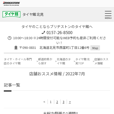
タイヤ館 北見
タイヤのことならブリヂストンのタイヤ館へ
0157-26-8500
10:00～18:30 ※24時間受付可能なWEB予約も是非ご利用くださ
い！
〒090-0831 北海道北見市西富町1丁目12番6号
Map
タイヤ・ホイール専門
都道府県か
北海道のタ
タイヤ館 北
店舗おスス
店のタイヤ館
ら探す
イヤ館
見TOP
メ情報
店舗おススメ情報 / 2022年7月
記事一覧
<
1
2
3
>
大総力祭残り1週間‼️