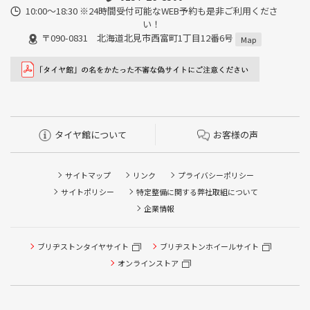
10:00～18:30 ※24時間受付可能なWEB予約も是非ご利用くださ
い！
〒090-0831 北海道北見市西富町1丁目12番6号
Map
タイヤ館について
お客様の声
サイトマップ
リンク
プライバシーポリシー
サイトポリシー
特定整備に関する弊社取組について
企業情報
ブリヂストンタイヤサイト
ブリヂストンホイールサイト
タイヤ点検・安全点検/タイヤ履き替え/オイル交換/その他
ピット作業の予約
オンラインストア
クローク契約会員専用タイヤ履き替え※タイヤ履き替えを
希望のクローク契約会員の方はこちらを選択ください