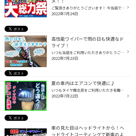
メ！！
ご覧頂きありがとうございます！ 今当店では夏の大総力祭を開催しております！ 8/7までの期間中 タイヤ最大1万円引き！！ 「タイヤの購入は秋になったら…」とお考えの方 こちらをご覧ください…↓↓↓ 当社以外も公表しており、更に他社も今後値上げの恐れが有ります( ；´Д｀) 9/1からの値上げ前にぜひ...
2022年7月24日
高性能ワイパーで雨の日も快適なド
ライブ！
いつも当店をご利用いただきありがとうございます(^O^) 最近は降水量が凄すぎて雨の運転は視界が悪いですね(~_~;) こんな時は運転するのもイヤになりますよね？ でもこのワイパーでその悩みも水もスッと吹き飛びます！ ↓↓↓ 僕シブヤもタントに愛用してます！ ベロフ 超撥水アイビューティー フラッ...
2022年7月23日
夏の車内はエアコンで快適に♪
いつもタイヤ館北見をご利用いただき有難うございます。 最近更に暑さが増してきましたねぇ( ；´Д｀) 夏場になると使用頻度が多くなる【カーエアコン】 ただ、久々に使用した時にエアコンの臭いが 気になる事はありませんか？ 今回はその原因と対策（当店で実施している洗浄方法）をご紹介 カーエア...
2022年7月22日
車の見た目はヘッドライトから！ヘ
ッドライトコーティングで新車のよ