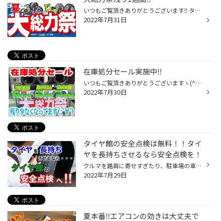
いつもご覧頂きありがとうございます‼️ タイヤ館北見です♪ 大総力祭が残り1週間となりました(T ^ T) もれなく当たるクーポンでタイヤをお得にお買い求めできるチャンスです‼️ さらにメンテナンス割引クーポンも当たるチャンス‼️ エンジンオイルエコグリーンも通常3980円のところ 大総力祭価格1980円...
2022年7月31日
在庫処分セール実施中‼️
いつもご覧頂きありがとうございますヽ(^o^) タイヤ館北見です♪ 只今、在庫処分セール実施中‼️ 現在在庫処分品の残り数量が少なくなってきてます。 一部在庫のご案内⤵︎⤵︎⤵︎ 写真以外にも他商品、サイズもございますので お気軽にお問い合わせください(*´∀｀*) 数量限定となりますのでお早めにお買い...
2022年7月30日
タイヤ館の安全点検は無料！！タイ
ヤを長持ちさせるなら安全点検を！
クルマを路肩に寄せすぎたり、駐車場の車止めにぶつけたりして、お気に入りのホイールを傷つけてしまったという経験は、多くの方がお持ちなのではないでしょうか。 とっても残念な気持ちになりますが、そんなときタイヤも気にかけていらっしゃいますか？ また、タイヤの“見える側”にはワックスをき...
2022年7月29日
夏本番‼️エアコンの効きは大丈夫で