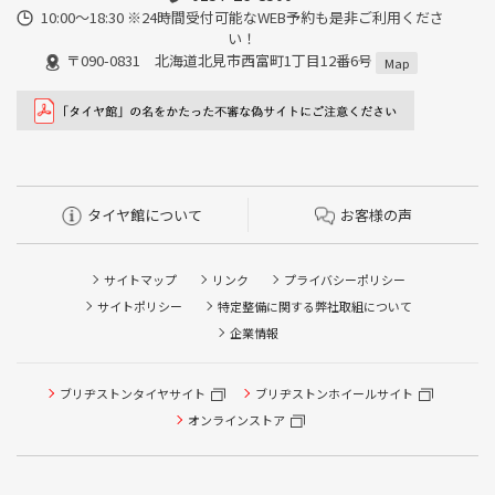
10:00～18:30 ※24時間受付可能なWEB予約も是非ご利用くださ
い！
〒090-0831 北海道北見市西富町1丁目12番6号
Map
タイヤ館について
お客様の声
サイトマップ
リンク
プライバシーポリシー
サイトポリシー
特定整備に関する弊社取組について
企業情報
ブリヂストンタイヤサイト
ブリヂストンホイールサイト
タイヤ点検・安全点検/タイヤ履き替え/オイル交換/その他
ピット作業の予約
オンラインストア
クローク契約会員専用タイヤ履き替え※タイヤ履き替えを
希望のクローク契約会員の方はこちらを選択ください