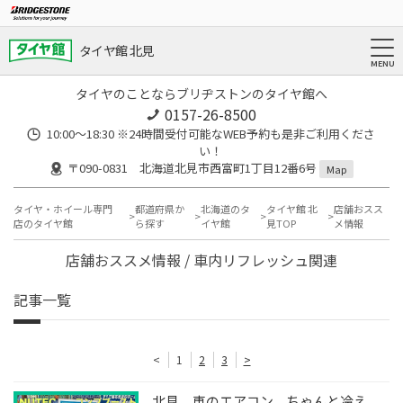
タイヤ館 北見
タイヤのことならブリヂストンのタイヤ館へ
0157-26-8500
10:00～18:30 ※24時間受付可能なWEB予約も是非ご利用くださ
い！
〒090-0831 北海道北見市西富町1丁目12番6号
Map
タイヤ・ホイール専門
都道府県か
北海道のタ
タイヤ館 北
店舗おスス
店のタイヤ館
ら探す
イヤ館
見TOP
メ情報
店舗おススメ情報 / 車内リフレッシュ関連
記事一覧
<
1
2
3
>
北見 車のエアコン、ちゃんと冷え