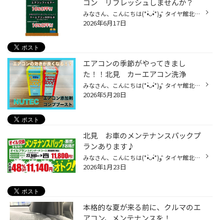
コン リフレッシュしませんか？
みなさん、こんにちは(*•̀ᴗ•́*)و ̑̑ タイヤ館北見でございます(*•̀ᴗ•́*)و ̑̑ 湿気が多いジメジメしたこの時期、エアコンから嫌な匂いがしてませんか？ 車内リフレッシュメニューとしてクーポン作りました☆ エアコンフィルター交換＆エアコン洗浄がなんと10％オフ！！ エアコン洗浄は￥15,400→￥13,8...
2026年6月17日
エアコンの季節がやってきまし
た！！北見 カーエアコン洗浄
みなさん、こんにちは(*•̀ᴗ•́*)و ̑̑ タイヤ館北見でございます(*•̀ᴗ•́*)و ̑̑ 繁盛期の為なかなか更新できていませんでした、、 来週は30度予報の日もあるみたいですね！ 外に出ると熱風！！ 何もしてなくても汗が止まらない予感(´·ω·̥`) 車のエアコンの調子はいかかですか? なんか効きが悪いなぁ〜...
2026年5月28日
北見 お車のメンテナンスパックプ
ランあります♪
みなさん、こんにちは(*•̀ᴗ•́*)و ̑̑ タイヤ館北見でございます(*•̀ᴗ•́*)و ̑̑ タイヤ館では オイル交換２回分+エレメント交換１回分 ！プラス！ エアコンフィルター交換や、タイヤ交換など あったら嬉しいメニューが入ってるお得なプランがあるんです☆ 軽自動車の場合はなんとこの価格！ これさえ入...
2026年1月23日
本格的な夏が来る前に、クルマのエ
アコン、メンテナンスを！