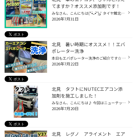
てますか？オススメ添加剤です！
みなさん、こんにちは(*•̀ᴗ•́*)و ̑̑ タイヤ館北見でございます(*•̀ᴗ•́*)و ̑̑ 厳しい夏を乗り切るために、エアコン添加剤のご紹介です！ なんとこのエアコン添加剤、エアコンの吹き出し温度がぐっと下がるみたいでして、 ほとんどのスタッフが自分の車に投入しています(｀·ω·´) エンジンをかけるとす...
2026年7月31日
北見 暑い時期にオススメ！！エバ
ポレーター洗浄
本日もエバポレーター洗浄のご紹介です☆ お車はスバル SK9 フォレスター まずは施工前！ 少し見えづらいですが、黒くなっていますね。 こちらは施工後！！見違えてませんか！？ 見た目からしてすっきりしたのが分かります☆ そしてスペシャルゲストのスペシャルなサービス タイヤ館網走駒場店の柏谷...
2026年7月22日
北見 タフトにNUTECエアコン添
加剤を施工しました！
みなさん、こんにちは♪ 今回はニューテック コンプブースト エアコン添加剤 ダイハツ タフトに施工させていただきましたので ご紹介します！！ まずは添加剤を入れる前の温度！11℃！ ↓添加剤注入中↓ 添加剤を注入前と注入後の温度です^ ^ その差は－3℃！！ 新車ですが更にキンキンに冷えるようにな...
2026年7月20日
北見 レグノ アライメント エア