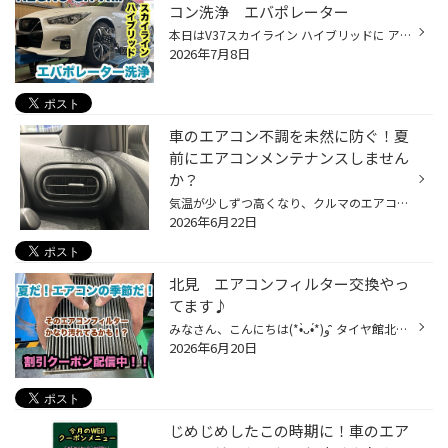
コン洗浄 エバポレーター
本日はV37スカイライン ハイブリッドに アライメント、新品タイヤ交換＆エバポレーター(エアコン内部）洗浄を させていただきました！ まずはアライメントから！ 以前加入していただいた長持ちプランで測定料は無料！ 今回履かせるタイヤはこちら！ 一度履くとやめられない、プレミアムタイヤ レグ...
2026年7月8日
車のエアコン不調を未然に防ぐ！夏
前にエアコンメンテナンスしません
か？
気温が少しずつ高くなり、クルマのエアコンを使用する機会も増えてきていると思います。 是非、夏本番を迎える前におクルマのエアコンのメンテナンスをしませんか？ 【より快適に♪今がおススメ！カーエアコンのメンテナンス】 ■エアコンガスクリーニング おクルマの経年劣化によって、エアコンの効...
2026年6月22日
北見 エアコンフィルター交換やっ
てます♪
みなさん、こんにちは(*•̀ᴗ•́*)و ̑̑ タイヤ館北見でございます(*•̀ᴗ•́*)و ̑̑ 湿気が多いジメジメしたこの時期、エアコンから嫌な匂いがしてませんか？ 久しぶりに冷房を入れるとモワっとして、いかにも空気が悪そう、、 汚れたままの放置はダメ！！ カビの発生にも繋がり、体に良くないです！！ そ...
2026年6月20日
じめじめしたこの時期に！車のエア