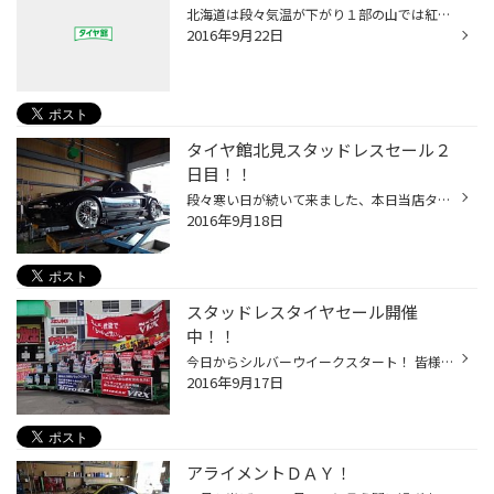
北海道は段々気温が下がり１部の山では紅葉も色つき秋の気配近づいて来ましたね、 秋が終わると一気に冬将軍も到来！そうなる前に冬への準備進めましょう！ これからの時期に必要な物！勿論スタッドレスタイヤ！新車購入のお客様、 昨年乗っていて不安を感じた方、購入から３年以上経っている方！ ...
2016年9月22日
タイヤ館北見スタッドレスセール２
日目！！
段々寒い日が続いて来ました、本日当店タイヤ館北見スタッドレスセール２日目！ 本日も多くのお客様のご来店ありがとう御座います、スタッドレスタイヤは性能が １番重要！ブリザックＶＲＸですと更に！乾燥路も静かで安定感も有り快適！ 明日は３連休最終日！是非ご来店お待ちしておりますね。 そ...
2016年9月18日
スタッドレスタイヤセール開催
中！！
今日からシルバーウイークスタート！ 皆様はお出掛けですかね？ 当店タイヤ館北見は本日からスタッドレスタイヤ早期ご予約セール スタートしています！！ 周りの家電、ホームセンターでは店頭にストーブが沢山並び始めていますね、 北海道は来月には家庭にはストーブ、車はスタッドレスタイヤが必要...
2016年9月17日
アライメントＤＡＹ！