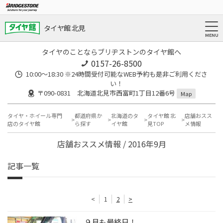
タイヤ館 北見
タイヤのことならブリヂストンのタイヤ館へ
0157-26-8500
10:00～18:30 ※24時間受付可能なWEB予約も是非ご利用くださ
い！
〒090-0831 北海道北見市西富町1丁目12番6号
Map
タイヤ・ホイール専門
都道府県か
北海道のタ
タイヤ館 北
店舗おスス
店のタイヤ館
ら探す
イヤ館
見TOP
メ情報
店舗おススメ情報 / 2016年9月
記事一覧
<
1
2
>
９月も最終日！