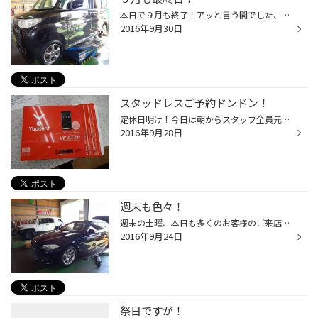
本日で９月も終了！アッと言う間でした、そして北海道日本ハムファイターズ リーグ優勝しましたね！このままクライマックスも勝利して日本シリーズ進出 期待したいですね！前任の担当ＳＶでしたＩ籐さん、１０月は札幌ドームへの 応援で忙しいですね（笑 さて、今月はスタッドレスのお問い合わせが...
2016年9月30日
スタッドレスご予約ドンドン！
定休日明け！今日は朝からスタッフ全員元気一杯です！ 朝からタイヤの受け入れも有りましたが、休み明けは元気ですね！ 来月の１８日からは定休日も返上になりますので、休める今のウチに 疲れ取って備えますかね？ さて、今月はスタッドレスの早期ご予約ドンドン進んでいます！ 例年よりも皆様の動...
2016年9月28日
週末も色々！
週末の土曜、本日も多くのお客様のご来店ありがとう御座います。 スタッドレスタイヤのご相談本当に多くなって来ました！ ホイールＳＥＴのご相談も多くなりありがとう御座います。 最近多いのは、ブリザックと他メーカーの違いって？と言う質問です、 この場では書ききれないと思いますので、是非...
2016年9月24日
祭日ですが！