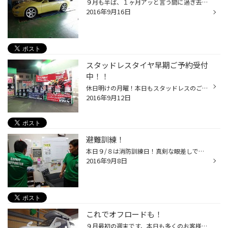
９月も半ば、１ヶ月アッと言う間に過ぎ去りますね（汗 スタッドレスタイヤの早期ご予約も多くなり段々忙しい日々になって来ました。 本日もホイールＳＥＴでのご注文頂きありがとう御座います。 そしてホイールＳＥＴのお客様に大変お勧めなのが！！ ”ＴＰＭＳ”皆様何度か聞いた事有ると思いますが...
2016年9月16日
スタッドレスタイヤ早期ご予約受付
中！！
休日明けの月曜！本日もスタッドレスのご相談で多くのご来店 ありがとう御座います。 例年に無くスタッドレスのご相談が早い年ですね、新車のお客様も多い ですが、交換時期でのご相談もとても多く、皆様ご予算を検討されていますね、 今時期が価格もお得で、在庫も豊富！その他サービスも色々！ 是...
2016年9月12日
避難訓練！
本日９/８は消防訓練日！真剣な眼差しで火災受信機を見つめる２人！（以外と二ツ森さん真 剣）（笑 それぞれ役割分担をして非難誘導役、通報、初期消火等を訓練して 無事終了しました、火災は起こさない事が大事ですが、ちょっとした 不始末、トラブルから大惨事に繋がりますので気をつけましょう！...
2016年9月8日
これでオフロードも！
９月最初の週末です、本日も多くのお客様のご来店ありがとう御座います。 本日もタイヤのご相談多い１日でした、夏タイヤのご相談もまだまだ多く ありがとう御座います、価格重視のお客様も色々お得なタイヤ御座いますので お気軽にご相談お待ちしておりますね。 さて、本日ご紹介のお客様はパジェ...