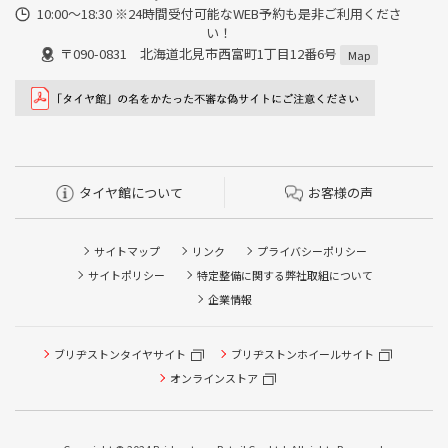
10:00～18:30 ※24時間受付可能なWEB予約も是非ご利用くださ
い！
〒090-0831 北海道北見市西富町1丁目12番6号
Map
タイヤ館について
お客様の声
サイトマップ
リンク
プライバシーポリシー
サイトポリシー
特定整備に関する弊社取組について
企業情報
タイヤ点検・安全点検/タイヤ履き替え/オイル交換/その他
ブリヂストンタイヤサイト
ブリヂストンホイールサイト
ピット作業の予約
オンラインストア
クローク契約会員専用タイヤ履き替え※タイヤ履き替えを
希望のクローク契約会員の方はこちらを選択ください