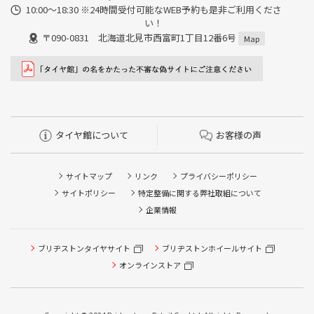
10:00～18:30 ※24時間受付可能なWEB予約も是非ご利用くださ
い！
〒090-0831 北海道北見市西富町1丁目12番6号
Map
タイヤ館について
お客様の声
サイトマップ
リンク
プライバシーポリシー
サイトポリシー
特定整備に関する弊社取組について
企業情報
タイヤ点検・安全点検/タイヤ履き替え/オイル交換/その他
ブリヂストンタイヤサイト
ブリヂストンホイールサイト
ピット作業の予約
オンラインストア
クローク契約会員専用タイヤ履き替え※タイヤ履き替えを
希望のクローク契約会員の方はこちらを選択ください