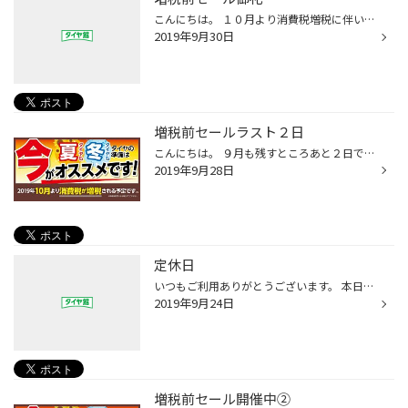
こんにちは。 １０月より消費税増税に伴い９月中に「増税前セール」を開催させていただきました。 連日たくさんのご来店ありがとうございました。 特に土日祝日はご来店が集中しましてスタッフの数よりお客様の数のほうが 多い時間帯にはご案内に時間がかかり大変ご不便をおかけしました。 ご購入頂...
2019年9月30日
増税前セールラスト２日
こんにちは。 ９月も残すところあと２日です。 増税前セールもあと２日でｓ。 毎日たくさんのご来店ありがとうございます。 今、メインで販売させて頂いているのはスタッドレスタイヤですが もちろん夏タイヤも在庫処分セール同時開催中です。 来年買おうと思っている方は必見です。 夏タイヤ、冬タ...
2019年9月28日
定休日
いつもご利用ありがとうございます。 本日９月２４日は店舗定休日となっております。 ご不便をお掛けしますがよろしくお願いいたします。
2019年9月24日
増税前セール開催中②