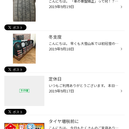
こんにちは。 「車の骨盤矯正」って何！？ 言葉で説明が難しいですがこの骨盤がずれてしまうと タイヤが偏って減ってしまいます。 写真のようにタイヤの端と端の減り方が違うと思いますがこのタイヤは 車の骨盤がずれていました。 このズレも見た目では全く分かりません。 ホイールに専用の機器を装...
2019年9月19日
冬支度
こんにちは。 早くも大雪山系では初冠雪の予報も出ています。 冬はもうすぐそこまで来てるんですねー。 １年あっという間です。 店内も冬模様になっています。 冬はアルミホイールセットでの販売が増えますのでホイールのデザインで 選んで頂ける様にしています。 増税前に冬タイヤの準備と来年に向...
2019年9月18日
定休日
いつもご利用ありがとうございます。 本日９月１７日は店舗定休日となっております。 ご不便をおかけしますが宜しくお願い致します。
2019年9月17日
タイヤ増税前に
こんにちは。 今日もたくさんのご来店ありがとうございます。 ご来店頂きましたお客様のほとんどが「スタッドレスタイヤ」購入でした。 今月になって増税前に今年必要なスタッドレスタイヤの購入や 来年必要な「夏タイヤ」を一緒に購入して頂いているお客様もいます。