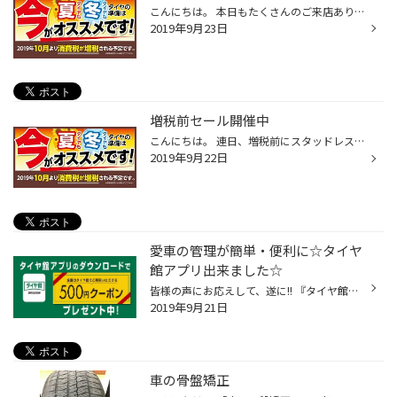
こんにちは。 本日もたくさんのご来店ありがとうございます。 やはり増税で２％は大きいですねー。 今日ご来店頂きましたお客様のお話ですが洗濯機がこのタイミングで 壊れて急いで買いに行ったけど在庫がギリギリだった・・・。と 我が家も家電がヤバい・・ ご来店頂きましたお客様のほぼ９割の方...
2019年9月23日
増税前セール開催中
こんにちは。 連日、増税前にスタッドレスタイヤを購入にご来店が増えております。 ご購入いただいたお客様、ありがとうございます。 スタッドレスタイヤもそうですが夏タイヤは在庫処分セールも 同時に開催しております。夏冬８本お買い上げお客様もおります。 「来年必要だから一緒に８本買います...
2019年9月22日
愛車の管理が簡単・便利に☆タイヤ
館アプリ出来ました☆
皆様の声にお応えして、遂に!! 『タイヤ館アプリ』が登場しました☆ お車のメンテナンス履歴や次回の交換目安がご確認頂けるだけでなく、 セール情報やクーポン配信など...☆ とっても便利でお得な情報が盛りだくさんのアプリです(*^^*) ダウンロードしていただくと、次の日または次のご来店から使え...
2019年9月21日
車の骨盤矯正