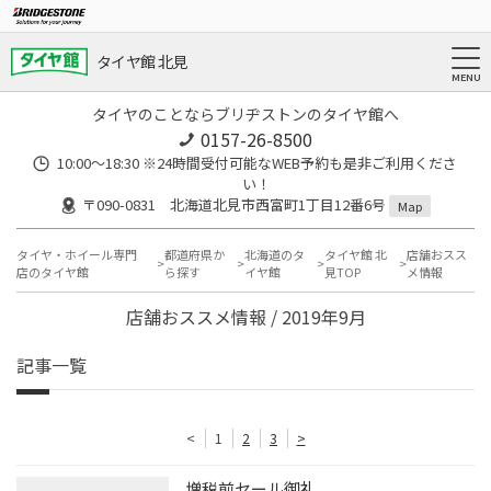
タイヤ館 北見
タイヤのことならブリヂストンのタイヤ館へ
0157-26-8500
10:00～18:30 ※24時間受付可能なWEB予約も是非ご利用くださ
い！
〒090-0831 北海道北見市西富町1丁目12番6号
Map
タイヤ・ホイール専門
都道府県か
北海道のタ
タイヤ館 北
店舗おスス
店のタイヤ館
ら探す
イヤ館
見TOP
メ情報
店舗おススメ情報 / 2019年9月
記事一覧
<
1
2
3
>
増税前セール御礼