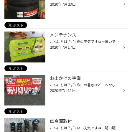
2020年7月23日
メンテナンス
こんにちは(^｡^) 夏の天気ですねー暑いです クルマのメンテナンスはしっかりやった方が安心して運転できます。 オートマチックオイル。 エンジンオイルは知ってるけどオートマチックオイルって何？ 簡単に説明しますとエンジンの力をタイヤの回転に繋げる部分。 専用の機器で交換します。 このオー...
2020年7月17日
お出かけの準備
こんにちは(^｡^) 昨日の暑さはどこへやら 今日は涼しい気温ですねー 売り切りセール開催中‼️ このセール期間中は夏タイヤ、冬タイヤともにお得なセールと なっています‼️ ご注文品のレグノ 冬タイヤも売れています。 この機会をお見逃しなく‼️ タイヤ館北見で車検も受付中です❗️ タイヤ館北見のオ...
2020年7月11日
車高調取付
こんにちは(^｡^) いい天気ですねー明日明後日もいいらしいです❗️ 今日はインプレッサスポーツの足回り交換です。 クスコ ストリートゼロＡを装着。 減衰力４０段調整で好みに合わせて使えます。 ありがとうございます‼️ タイヤ館北見で車検も受付中です‼️ タイヤ館北見のオイル交換料金‼️