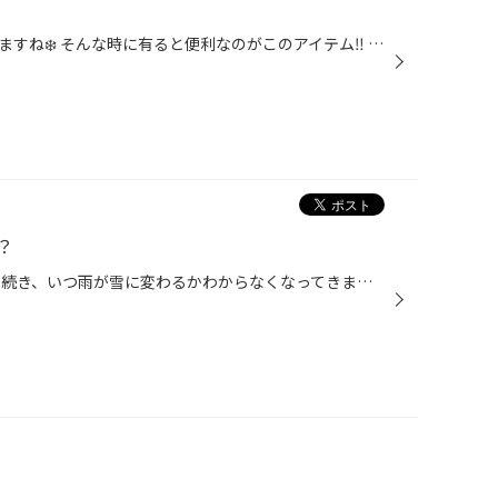
夜になると窓の凍結が見受けられますね❄️ そんな時に有ると便利なのがこのアイテム‼️ これが有れば凍結の窓もすぐに視界スッキリ✨ 只今セール中ですので、詳しくはスタッフまで‼️
？
皆様こんにちは！ だいぶ寒い日も続き、いつ雨が雪に変わるかわからなくなってきましたね…。 そんな時に意外と気になるのが、車内のニオイです…。 窓を閉め切ったまま、暖気をするので余計気になってしまいがちです。 原因のひとつとして挙げられるのが、エアコンフィルターのつまりや汚れです！ 外...