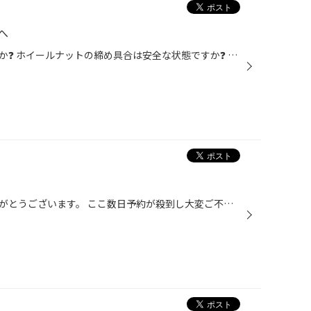
へ
タイヤの空気圧調整はお済みですか❓ ホイールナットの締め具合は安全な状態ですか❓ タイヤの劣化や摩耗は大丈夫ですか❓ タイヤ館では上記の点検が無料‼️ タイヤのプロが点検致しますので、 安心して冬をお過ごし頂けます♪ ご希望の方はお気軽にスタッフまで✨ ★☆★☆★☆★☆★☆★☆★ タイヤ館 北見店 Add...
いつも当店をご利用いただきありがとうございます。 ここ数日予約が殺到し大変ご不便をおかけいたしました。 現在の予約状況に関しては、週末土日が大変混み合っております。 平日に関しては空き枠が少々あるような状態です。 詳しくはスタッフ、お電話等でご確認いただければと思います。 当店のタ...