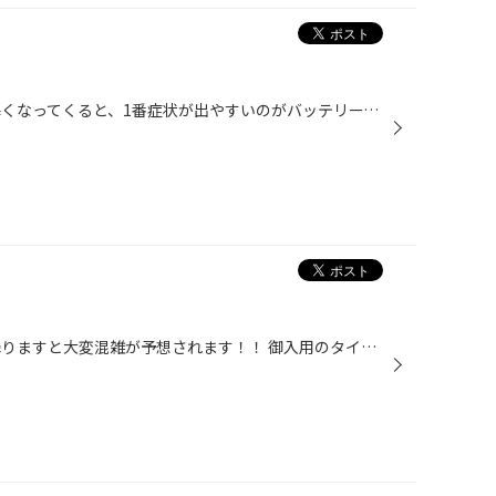
ついに雪が降りました！ 急激に寒くなってくると、1番症状が出やすいのがバッテリーです！ 本日も急に寒くなったので、バッテリーのご相談の電話が何件かありました。 夏にダメージを受けて、冬に症状が出るバッテリー。 突然のバッテリー上がりってすごく困りますよね(´；Д；`) そうなる前に一度点...
！！来週ついに雪予報！！ 雪が降りますと大変混雑が予想されます！！ 御入用のタイヤ・用品等有れば早めのご準備をお願いいたします！ 当店は作業予約された方からのご案内になります。 あらかじめご了承いただけますようよろしくお願い致します。 ★☆★☆★☆★☆★☆★☆★ タイヤ館 北見店 Add. 北海道北見...