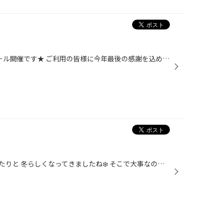
明日11/26(金)から、 歳末決算セール開催です★ ご利用の皆様に今年最後の感謝を込めて、大特価で大放出！ セール期間中タイヤ4本ご成約の皆様に、 トイレットペーパー&LION クリーンライフセット プレゼント！ ーーーー同時開催、赤札セールもお見逃しなく！ーーーー ★☆★☆★☆★☆★☆★☆★ タイヤ館 北見店...
ここ数日窓が凍ったり、雪が降ったりと 冬らしくなってきましたね❄️ そこで大事なのが、冬タイヤ‼️ももちろんですが、 視界を保つ為の冬ワイパーです‼️ タイヤとゴム製品なので長く使っていると、 硬くなって、拭き取りがわるくなります