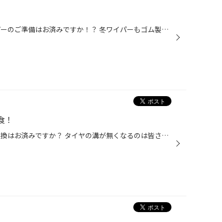
本格的な冬ももう間近！ 冬ワイパーのご準備はお済みですか！？ 冬ワイパーもゴム製品なので、年数が経つと劣化 します！ 劣化した冬ワイパーを使用し続けると、 ・窓の拭き取りができない ・フロントガラス、リアガラスが傷付く など 大事なお車の修理の原因に！ 交換目安は2シーズンです★ ★☆★☆★☆★...
食！
皆様こんにちは！ 冬タイヤへの交換はお済みですか？ タイヤの溝が無くなるのは皆さんご存知と思いますが、 ホイールも劣化するんですよ！ こちらが劣化したホイールです！ 原因は… ホイールにずっとタイヤのゴムが当たって劣化したり、 安価なホイールだと融雪剤で錆びたり…。 ホイールもタイヤと...