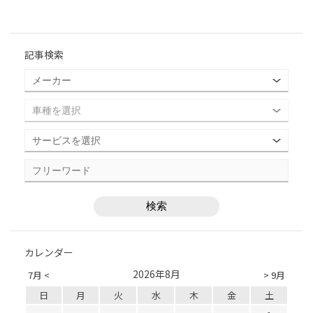
記事検索
カレンダー
2026年8月
7月 <
> 9月
日
月
火
水
木
金
土