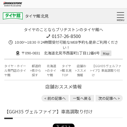
タイヤ館 北見
タイヤのことならブリヂストンのタイヤ館へ
0157-26-8500
10:00～18:30 ※24時間受付可能なWEB予約も是非ご利用くださ
い！
〒090-0831 北海道北見市西富町1丁目12番6号
Map
タイヤ・ホイー
都道府
北海道
タイヤ
店舗お
【GGH35 ヴェルファ
ル専門店のタイ
県から
のタイ
館 北見
ススメ
イア】車高調取り付
ヤ館
探す
ヤ館
TOP
情報
け
店舗おススメ情報
< 前の記事へ
一覧へ戻る
次の記事へ >
【GGH35 ヴェルファイア】車高調取り付け