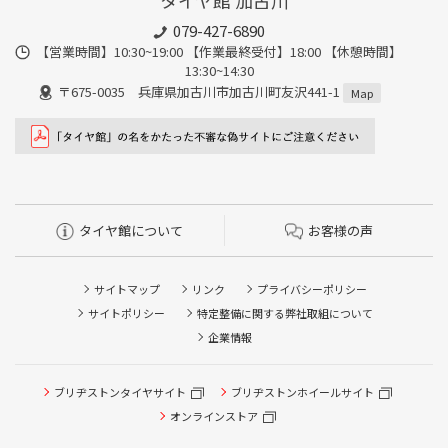
タイヤ館 加古川
079-427-6890
【営業時間】10:30~19:00 【作業最終受付】18:00 【休憩時間】
13:30~14:30
〒675-0035 兵庫県加古川市加古川町友沢441-1
Map
タイヤ館について
お客様の声
サイトマップ
リンク
プライバシーポリシー
サイトポリシー
特定整備に関する弊社取組について
企業情報
タイヤ点検・安全点検/タイヤ履き替え/オイル交換/その他
ブリヂストンタイヤサイト
ブリヂストンホイールサイト
ピット作業の予約
オンラインストア
クローク契約会員専用タイヤ履き替え※タイヤ履き替えを