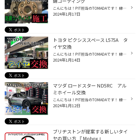
錆コーティング
こんにちは！PIT担当のTOMADAです！ 緑色の文字をタップすると、専用ページに移動出来ます。是非ポチッと押してみて下さい。 本日のご紹介は、日産 NV350キャラバン VW2E26 防錆コーティング施工レポートです。 こちらの車両は以前ご紹介しました。 ・日産 NV350キャラバン VW2E26 スタッドレスタイ...
2024年1月17日
トヨタ ピクシススペース L575A タ
イヤ交換
こんにちは！PIT担当のTOMADAです！ 緑色の文字をタップすると、専用ページに移動出来ます。是非ポチッと押してみて下さい。 本日のご紹介は、トヨタ ピクシススペース L575A タイヤ交換レポートです。 遠出するから、タイヤ診てほしい。 とご用命いただきました！ ご使用されているタイヤを点検さ...
2024年1月14日
マツダ ロードスター ND5RC アル
ミホイール交換
こんにちは！PIT担当のTOMADAです！ 緑色の文字をタップすると、専用ページに移動出来ます。是非ポチッと押してみて下さい。 本日のご紹介は、マツダ ロードスター ND5RC アルミホイール交換レポートです。 アルミホイールの交換のご用命いただきました。 ご来店ありがとうございました！ Before マ...
2024年1月12日
ブリヂストンが提案する新しいタイ
ヤの買い方 『 Mobox 』