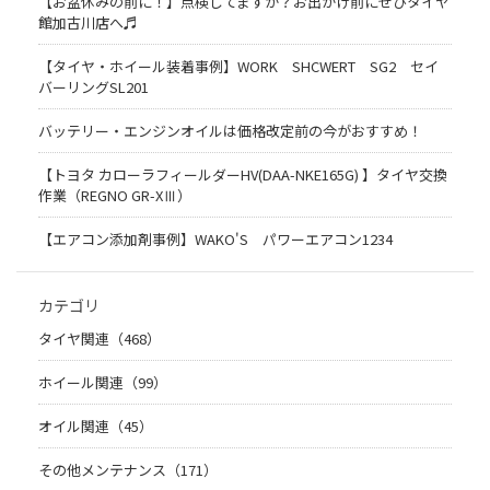
【お盆休みの前に！】点検してますか？お出かけ前にぜひタイヤ
館加古川店へ♬
【タイヤ・ホイール装着事例】WORK SHCWERT SG2 セイ
バーリングSL201
バッテリー・エンジンオイルは価格改定前の今がおすすめ！
【トヨタ カローラフィールダーHV(DAA-NKE165G) 】タイヤ交換
作業（REGNO GR-XⅢ）
【エアコン添加剤事例】WAKO'S パワーエアコン1234
カテゴリ
タイヤ関連（468）
ホイール関連（99）
オイル関連（45）
その他メンテナンス（171）