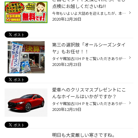
点検にお越しくださいね!!
今年もいよいよ大詰めを迎えましたが、本格的に寒くなってきましたね。ラニーニャ現象で寒くなるなんていう話が、どうやら現実味を帯びてきたようです。12月中旬には各地でまとまった降雪があったこともあり、たくさんのお客さまがスタッドレスタイヤへの交換を行ったのではないかと思います。「換...
2020年12月28日
第三の選択肢「オールシーズンタイ
ヤ」もお任せ！！
タイヤ館加古川ＨＰをご覧いただきありがとうございます！ 今年も残すところあと１週間ほどになりました！！ 年末年始のご予定については、様々な影響でどうされるか検討中とおもいますが！！ ２０２０年末から年始はまた寒くなるとの予報がでていますね。 冬支度が完了してない方はやっておいたほ...
2020年12月23日
愛車へのクリスマスプレゼントにこ
んなホイールはいかがですか？
タイヤ館加古川ＨＰをご覧いただきありがとうございます！ あっという間に年の瀬。12月も半ばとなりましたが、もうすぐクリスマスですね。童心に返るというわけでもないのですが、いくつになってもわくわくしてしまうのは私だけ!? けれどクリスマスに、「今年は何にしようかな」なんて考えながら大...
2020年12月19日
明日も大変厳しい寒さですね。