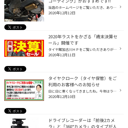
コーティング」がおすすめです!!
当店のホームページをご覧いただき、ありがとうございます。さて今回は、良好なコンディションを保ち、愛車を長持ちさせるためにおすすめの作業、「防錆（ぼうせい）コーティング」をご紹介します。おクルマの下回りがどんな状態か、たびたび確認されているという方は少ないと思いますが、ナンバー...
2020年12月12日
2020年ラストをかざる「歳末決算セ
ール」開催です
タイヤ館加古川ＨＰをご覧いただきありがとうございます！ さぁついに２０２０年のラストセールになる「歳末決算セール」が１２／１２よりスタートです！！ 営業最終日である１２／３０まで！ ニュースでも週明けに寒波の予想がでています。 この土日はお客様のご来店状況がどうなるか予想できませ...
2020年12月11日
タイヤクローク（タイヤ保管）をご
利用のお客様へのお知らせ
日に日に寒くなってきましたね。今年はラニーニャ現象により寒くなりそうです。 現状、スタッドレスタイヤへの履き替え作業のご予約もだいぶん埋まってきている 状態です。（特に土日はすぐに予約でいっぱいになります） 倉庫からのお取り寄せには1週間から10日程お日にちがかかります。 年内にスタ...
2020年12月10日
ドライブレコーダーは「前後2カメ
ラ」と「360°カメラ」のタイプが人