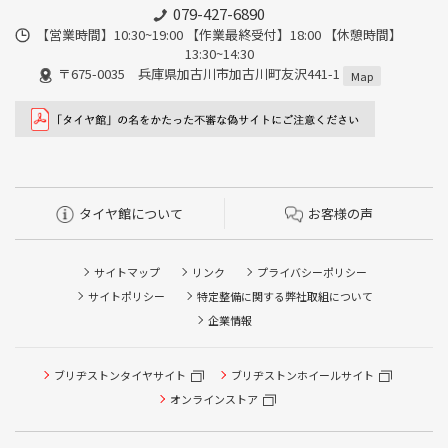
079-427-6890
【営業時間】10:30~19:00 【作業最終受付】18:00 【休憩時間】
13:30~14:30
〒675-0035 兵庫県加古川市加古川町友沢441-1
Map
タイヤ館について
お客様の声
サイトマップ
リンク
プライバシーポリシー
サイトポリシー
特定整備に関する弊社取組について
企業情報
ブリヂストンタイヤサイト
ブリヂストンホイールサイト
タイヤ点検・安全点検/タイヤ履き替え/オイル交換/その他
ピット作業の予約
オンラインストア
クローク契約会員専用タイヤ履き替え※タイヤ履き替えを
希望のクローク契約会員の方はこちらを選択ください