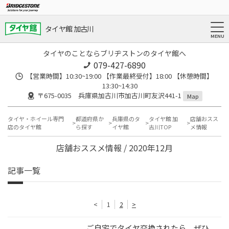
タイヤ館 加古川
タイヤのことならブリヂストンのタイヤ館へ
079-427-6890
【営業時間】10:30~19:00 【作業最終受付】18:00 【休憩時間】
13:30~14:30
〒675-0035 兵庫県加古川市加古川町友沢441-1
Map
タイヤ・ホイール専門
都道府県か
兵庫県のタ
タイヤ館 加
店舗おスス
店のタイヤ館
ら探す
イヤ館
古川TOP
メ情報
店舗おススメ情報 / 2020年12月
記事一覧
<
1
2
>
ご自宅でタイヤ交換されたら、ぜひ