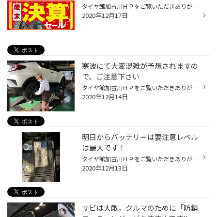
タイヤ館加古川ＨＰをご覧いただきありがとうございます！ 只今開催中の「歳末決算セール」と今週の寒波にて、ご来店が集中しております。 履き替えやサビ対策の依頼が集中してます。 コロナ対策や混雑緩和の努力は精一杯おこなっていますが、お客様にはご不便をおかけしますがご了承下さい。
2020年12月17日
寒波にて大変混雑が予想されますの
で、ご注意下さい
タイヤ館加古川ＨＰをご覧いただきありがとうございます！ 先週の天気予報にて、１４日から寒波が予想されていますね。 このあたりがどうなるのかは予測できませんが、影響はありますね。 本日も冬タイヤへの交換依頼が「非常」に多かったです！！ それだけ今年の冬が寒くなるとニュースで報じられ...
2020年12月14日
明日からバッテリーは要注意レベル
は最大です！
タイヤ館加古川ＨＰをご覧いただきありがとうございます！ やはり皆様のバッテリーに関する意識が高まっていますね！ ここ数日より寒さが厳しくなってきたので、交換を希望される方が非常に多かったですね。 今日一日で6個程ですね。 特にアイドリングストップ車用バッテリー！！ 使用から3年のアイ...
2020年12月13日
サビは大敵。クルマのために「防錆