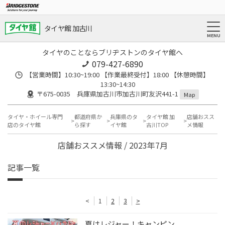
タイヤ館 加古川
タイヤのことならブリヂストンのタイヤ館へ
079-427-6890
【営業時間】10:30~19:00 【作業最終受付】18:00 【休憩時間】
13:30~14:30
〒675-0035 兵庫県加古川市加古川町友沢441-1
Map
タイヤ・ホイール専門
都道府県か
兵庫県のタ
タイヤ館 加
店舗おスス
店のタイヤ館
ら探す
イヤ館
古川TOP
メ情報
店舗おススメ情報 / 2023年7月
記事一覧
<
1
2
3
>
夏はレジャー！キャンピン