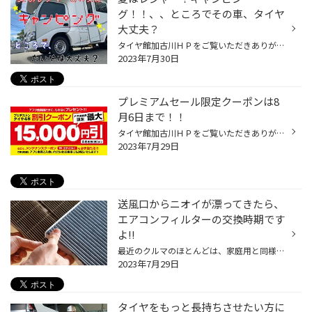
グ！！、、ところでその車、タイヤ
大丈夫？
タイヤ館加古川ＨＰをご覧いただきありがとうございます！！ さぁ夏です！！ 今年もレジャーシーズンです！！ 例えばキャンピングに行く方もおられますよね！ ところで キャンピングカーもしくは使用されてる車 タイヤ大丈夫ですか？ キャンピングカーのほとんどが前後でタイヤサイズ・本数が違いま...
2023年7月30日
プレミアムセール限定クーポンは8
月6日まで！！
タイヤ館加古川ＨＰをご覧いただきありがとうございます！！ 只今開催中の「プレミアムセール」 タイヤ購入時にご利用いただける限定クーポンを 【タイヤ館アプリ】にて配信中！！ 期間は『８月６日』まで！！ お盆休みの帰省や夏休みの旅行のクルマのタイヤメンテナンス タイヤ館加古川にお任せく...
2023年7月29日
送風口からニオイが漂ってきたら、
エアコンフィルターの交換時期です
よ!!
最近のクルマのほとんどは、家庭用と同様エアコンシステムにフィルターを備えています。快適な車内環境を実現する上で侵入させたくない花粉やダスト、排気ガス、不快な臭い等を除去し空気をクリーンにする役目を持っています。 フィルターは集塵した微粒子などで汚れますから、たとえ高性能なエアコ...
2023年7月29日
タイヤをもっと長持ちさせたい方に