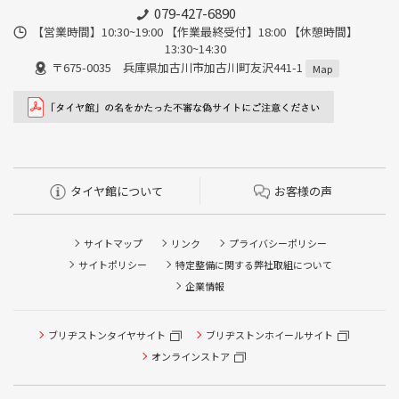
079-427-6890
【営業時間】10:30~19:00 【作業最終受付】18:00 【休憩時間】
13:30~14:30
〒675-0035 兵庫県加古川市加古川町友沢441-1
Map
タイヤ館について
お客様の声
サイトマップ
リンク
プライバシーポリシー
サイトポリシー
特定整備に関する弊社取組について
企業情報
タイヤ点検・安全点検/タイヤ履き替え/オイル交換/その他
ブリヂストンタイヤサイト
ブリヂストンホイールサイト
ピット作業の予約
オンラインストア
クローク契約会員専用タイヤ履き替え※タイヤ履き替えを
希望のクローク契約会員の方はこちらを選択ください