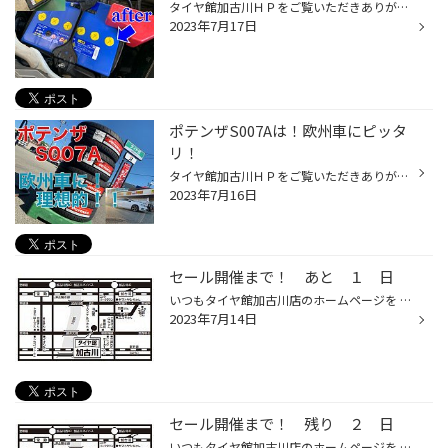
タイヤ館加古川ＨＰをご覧いただきありがとうございます！ この三連休はいかがお過ごしでしょうか？ とっても、、、 あっつい！！ ピットでの作業中、汗が止まりません！！ 今回の三連休は夏休みの準備でカーメンテナンスをされる方が多かった印象ですね これだけ暑いとバッテリーに負荷がかかりま...
2023年7月17日
ポテンザS007Aは！欧州車にピッタ
リ！
タイヤ館加古川ＨＰをご覧いただきありがとうございます! 只今！ プレミアムセール開催中！！ ということで！ 【ポテンザS００７A】 交換しました！！ ここで、ひとつ。 日本車・欧州車でも同じサイズが装着されていても ちょっとした違いがあったりします！ 例えば サイズが２２５/４０R１８で 日...
2023年7月16日
セール開催まで！ あと １ 日
いつもタイヤ館加古川店のホームページを ご覧頂きありがとうございます♪♪ 皆様 今年の夏を満喫しよう！！ ２０２３年夏、最初の！！ 『 プレミアムセール 』の開催が決定致しました(≧▽≦) 『 プレミアムセール 』開催まで 【あと ” １ ” 日】 軽自動車・コンパクトカー・ミニバン 流行りのSUVから輸...
2023年7月14日
セール開催まで！ 残り ２ 日
いつもタイヤ館加古川店のホームページを ご覧頂きありがとうございます♪♪ 皆様 今年の夏を満喫しよう！！ ２０２３年夏、最初の！！ 『 プレミアムセール 』の開催が決定致しました(≧▽≦) 『 プレミアムセール 』開催まで 【残り 2 日】 軽自動車・コンパクトカー・ミニバン 流行りのSUVから輸入車...