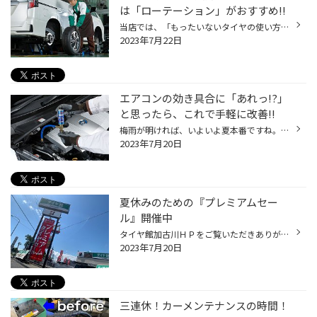
は「ローテーション」がおすすめ!!
当店では、「もったいないタイヤの使い方」にならないよう、定期的な「空気圧チェック」や「アライメント測定･調整」などをおすすめしていますが、もうひとつタイヤ長持ちに効くのが「ローテーション」です。 タイヤは同じ位置に固定して長く装着していると、走り方などの影響により一部分だけが摩...
2023年7月22日
エアコンの効き具合に「あれっ!?」
と思ったら、これで手軽に改善!!
梅雨が明ければ、いよいよ夏本番ですね。最近は、長く外にいることがはばかられるくらい気温が上昇することもしばしば。日本の夏は確実に暑く、そして長くなっています。お出かけの際はもちろんですが、室内にいらっしゃるときにもこまめな水分補給をお忘れなく。 さて、そんな季節におクルマで快適...
2023年7月20日
夏休みのための『プレミアムセー
ル』開催中
タイヤ館加古川ＨＰをご覧いただきありがとうございます！！ え～大変天気も良く、陽射しが厳しいのがきついですが！ タイヤ館加古川【プレミアムセール】開催中です！ もう夏休みですよね。 今年も暑いですが、お出掛けされるのが多くなりそうですね！ なので！！ 暑さ対策ならタイヤ館加古川に！...
2023年7月20日
三連休！カーメンテナンスの時間！