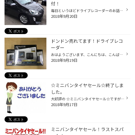
付！
毎日というほどドライブレコーダーのお話を頂いている次第ですm(__)m 本当にありがとうございます。 トヨタ アクア 前後タイプのドライブレコーダー取付作業で。 コムテック製 ＺＤＲ-015 になります！ 在庫も常時ありますのぜひぜひご来店ご購入お待ちしておりますm(__)m
2018年9月20日
ドンドン売れてます！ドライブレコ
ーダー
おはようございます、こんにちは、こんばんは主任のタキです。 いつもタイヤ館ＷＥＢをご覧いただきましてありがとうございますm(__)m さて、本日はドライブレコーダーのご紹介です。 こちらの商品、『今が旬』です☆ 中でもお手頃に付けれるのがこちらの商品 ↓↓↓↓↓↓↓↓↓↓↓↓↓↓↓↓↓↓↓↓↓↓↓↓↓↓↓↓ ケンウッ...
2018年9月19日
☆ミニバンタイヤセール☆終了しま
した。
大好評の ☆ミニバンタイヤセール☆ですが 本日を以って終了となりました！ 期間中はたくさんのお客様にご来店いただき 本当にありがとうございます！ ミニバンタイヤセールは終了しましたが、 ★決算セール★は まだまだ開催中です！ ご利用お待ちしております！
2018年9月17日
ミニバンタイヤセール！ラストスパ