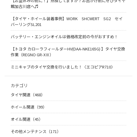
【お盆休みの前に！】点検してますか？お出かけ前にぜひタイヤ
館加古川店へ♬
【タイヤ・ホイール装着事例】WORK SHCWERT SG2 セイ
バーリングSL201
バッテリー・エンジンオイルは価格改定前の今がおすすめ！
【トヨタ カローラフィールダーHV(DAA-NKE165G) 】タイヤ交換
作業（REGNO GR-XⅢ）
ミニキャブのタイヤ交換を行いました！〈エコピアR710〉
カテゴリ
タイヤ関連（468）
ホイール関連（99）
オイル関連（45）
その他メンテナンス（171）