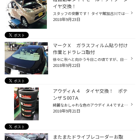
イヤ交換！
スタッフの安藤です！ タイヤ館加古川では ☆決算・大商談会☆と 軽自動車タイヤセールを ダブルで開催中！ そんな本日の日記は ホンダ ライフのタイヤ交換です！ お取付させていただくタイヤは 『ネクストリー タイプＬ』 ブリヂストンのお手頃ベーシックタイヤである『ネクストリー』の 1.2倍ロング...
2018年9月23日
マークＸ ガラスフィルム貼り付け
作業とドラレコ取付
徐々に秋へと向かう今日この頃ですが、日差しはまだまだ・・・・・ という事で、フィルムを張り付け施工作業になります！ 当店では、軽自動車からミニバン・輸入車にもフィルム貼り付け作業を実施しております。 （指定取引業者への作業依頼となります） また、フィルム作業後にドライブレコーダー...
2018年9月22日
アウディＡ４ タイヤ交換！ ポテ
ンザＳ007Ａ
綺麗なおしゃれな色のアウデイ Ａ4 ですよね～～ヽ(^o^)丿 純正タイヤからのタイヤ交換でのご相談でのご来店でした。 現状のタイヤからいろいろ想定してお客様といろいろ悩んでアドバイスさせて頂いた結果 ポテンザＳ007Ａの装着に決定して頂きました！！ 在庫も常時あるタイヤサイズでしたので、即...
2018年9月21日
またまたドライブレコーダーお取