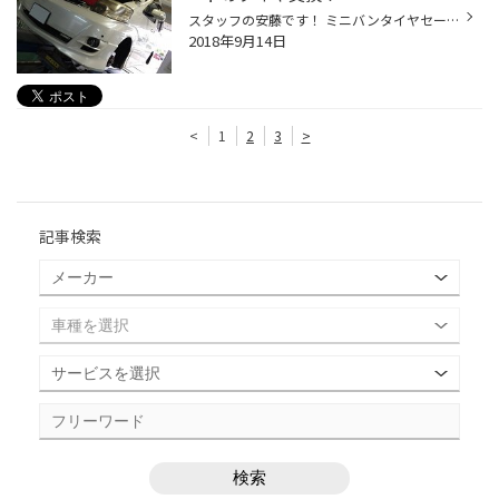
スタッフの安藤です！ ミニバンタイヤセールも いよいよあと3日！ そんな今日の日記は トヨタのミニバン アルファードのタイヤ交換です！ アルファードも現行型で3代目になりますが、 この初代もまだまだ元気に走ってますねぇ(＾＾) そんなお車に取付したタイヤは 『レグノＧＲＶⅡ』！ 1列目から3列...
2018年9月14日
<
1
2
3
>
記事検索