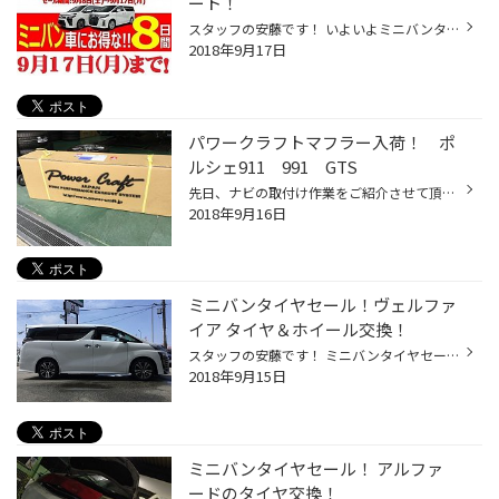
ート！
スタッフの安藤です！ いよいよミニバンタイヤセールも本日までです！ ラストスパートです！ そんな本日の日記は オデッセイのタイヤの交換作業を紹介します。 選んだタイヤは 『ルフトRVII』。 ブリヂストン製のお手頃タイヤです♪ 高級タイヤからお手頃タイヤまで、 お客様のニーズに合わせてお選...
2018年9月17日
パワークラフトマフラー入荷！ ポ
ルシェ911 991 GTS
先日、ナビの取付け作業をご紹介させて頂いたポルシェです！ 入荷致しました！ パワークラフト製 マフラー エキゾーストシステム対応品です！ メーカーホームページはこちら↓↓ ↓↓ ↓ ↓↓ http://www.power-craft.jp/base1111110.html 後日、作業風景も更新させて頂きます！
2018年9月16日
ミニバンタイヤセール！ヴェルファ
イア タイヤ＆ホイール交換！
スタッフの安藤です！ ミニバンタイヤセールもいよいよ終盤！ そんな本日の日記は ヴェルファイアのタイヤ＆ホイール交換です！ ↑は、ノーマル状態の図です。 このままでも良いのですが・・・ タイヤ『レグノＧＲＶⅡ』と ホイール『レイズ ヴェルサス ストラテジーア アヴェントゥーラ』 を装着！ ...
2018年9月15日
ミニバンタイヤセール！ アルファ
ードのタイヤ交換！