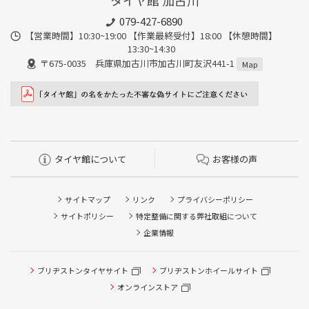
タイヤ館 加古川
079-427-6890
【営業時間】10:30~19:00 【作業最終受付】18:00 【休憩時間】
13:30~14:30
〒675-0035 兵庫県加古川市加古川町友沢441-1
Map
タイヤ館について
お客様の声
サイトマップ
リンク
プライバシーポリシー
サイトポリシー
特定整備に関する弊社取組について
企業情報
タイヤ点検・安全点検/タイヤ履き替え/オイル交換/その他
ブリヂストンタイヤサイト
ブリヂストンホイールサイト
ピット作業の予約
オンラインストア
クローク契約会員専用タイヤ履き替え※タイヤ履き替えを