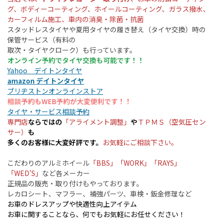
グ、ボディーコーティング、ホイールコーティング、ガラス撥水、
カーフィルム施工、車内の消臭・除菌・抗菌
スタッドレスタイヤや夏用タイヤの履き替え（タイヤ交換）時の
保管サービス（有料の
取次・タイヤクローク）も行っています。
オンライン予約でタイヤ交換も可能です！！
Yahoo デイトンタイヤ
amazon デイトンタイヤ
ブリヂストンオンラインストア
相談予約もWEB予約が大変便利です！！
タイヤ・サービス相談予約
専門店
ならではの
「アライメント調整」
や
ＴＰＭＳ（空気圧セン
サー）
も
多くのお客様に大変好評です。
お気軽にご相談下さい。
こだわりのアルミホイール
「BBS」「WORK」「RAYS」
「WED'S」
など各メーカー
正規品の販売・取り付けもやっております。
レカロシート、マフラー、補強パーツ、車検・鈑金修理など
お車のドレスアップや快適性向上アイテム
お車に関することなら、何でもお気軽にお任せください！