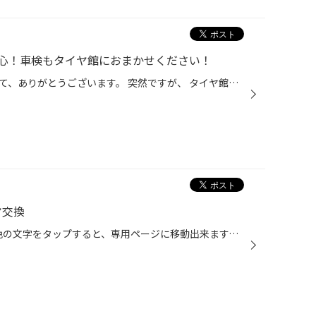
心！車検もタイヤ館におまかせください！
いつも当店をご利用いただきまして、ありがとうございます。 突然ですが、 タイヤ館でおクルマの車検も取り扱っていることご存じですか？ タイヤ館といえば、タイヤ専門店というイメージから、 タイヤを購入するだけのお店というイメージを持たれているお客様も多く、 車検も取り扱っていることをお...
ヤ交換
こんにちは！TOMADAです！ 緑色の文字をタップすると、専用ページに移動出来ます。是非ポチッと押してみて下さい。 本日のご紹介は、ホンダ フリード GB3 タイヤ交換レポートです。 Q.タイヤの点検お願い出来ますか？ と、ご用命いただき、タイヤ点検させていただくと、、 タイヤの残溝が約2.4mm前...