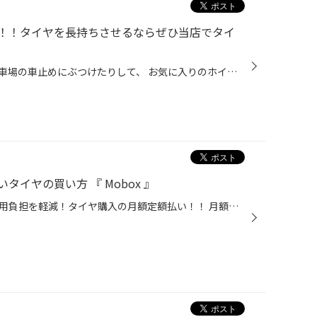
！！タイヤを長持ちさせるならぜひ当店でタイ
クルマを路肩に寄せすぎたり、駐車場の車止めにぶつけたりして、 お気に入りのホイールを傷つけてしまったという経験は、多くの方がお持ちなのではないでしょうか。 とっても残念な気持ちになりますが、そんなときタイヤも気にかけていらっしゃいますか？ また、タイヤの“見える側”にはワックスをき...
イヤの買い方 『 Mobox 』
突然のタイヤトラブルで大幅な費用負担を軽減！タイヤ購入の月額定額払い！！ 月額定額払い『 Mobox 』とは？ タイヤとメンテナンスが月額定額で利用できる サブスクリプションサービスです。 タイヤの購入時の急な費用負担の軽減ができ、 パンク補償などのサービスも充実した購入プランです。 ● ▲ ...