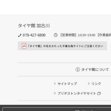
タイヤ館 加古川
079-427-6890
【営業時間】10:30~19:00 【作業最終
タイヤ館について
サイトマップ
リンク
タイヤ点検・安全点検/タイヤ履き替え/オイル交換/その
ブリヂストンタイヤサイト
クローク契約会員専用タイヤ履き替え※タイヤ履き替えを
本日のタイヤ履き替え順番待ち予約 ※クローク契約会員