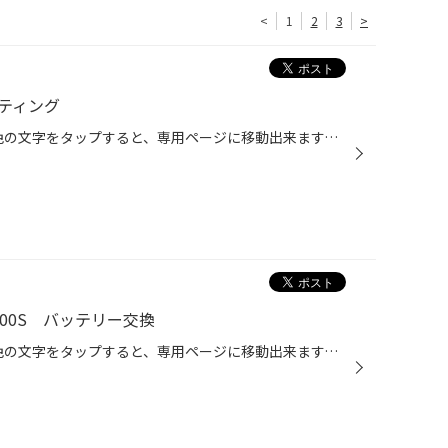
<
1
2
3
>
ーティング
こんにちは！TOMADAです！ 緑色の文字をタップすると、専用ページに移動出来ます。是非ポチッと押してみて下さい。 本日のご紹介は、マツダ CX-8 KG2P 防錆コーティング施工レポートです。 車両点検の際に、作業させていただきました！ それでは早速レポートにまいりましょう！ ーーーーーーーーー...
600S バッテリー交換
こんにちは！TOMADAです！ 緑色の文字をタップすると、専用ページに移動出来ます。是非ポチッと押してみて下さい。 本日のご紹介は、ダイハツ タントカスタム LA600S バッテリー交換レポートです。 高性能バッテリーテスターで、診断したところ要注意と診断されたので、バッテリー上がる前にご交換...