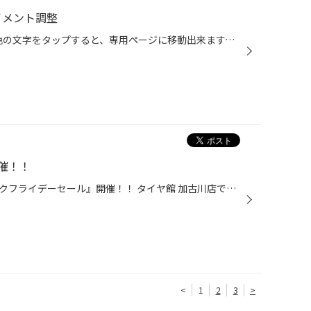
イメント調整
こんにちは！TOMADAです！ 緑色の文字をタップすると、専用ページに移動出来ます。是非ポチッと押してみて下さい。 本日のご紹介は、ホンダ フリード GB3 アライメント調整レポートです。 こちらの車両は、以前ご紹介しました。 ・ホンダ フリード GB3 タイヤ交換 Q.ホイールを縁石にぶつけてしまっ...
催！！
年に一度の大チャンス！『ブラックフライデーセール』開催！！ タイヤ館 加古川店では 11/16（土）～11/30（土）の期間で 『ブラックフライデーセール』を開催中です！ セール期間中は夏冬のお買得タイヤがてんこもりです！ 蔵出しセールも同時開催！！ ブラックフライデーセールと同時開催で 『蔵...
<
1
2
3
>