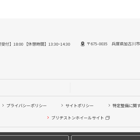
〒675-0035 兵庫県加古川
受付】18:00 【休憩時間】13:30~14:30
プライバシーポリシー
サイトポリシー
特定整備に関
他ピット作業の予約
ブリヂストンホイールサイト
希望のクローク契約会員の方はこちらを選択ください
の方はご利用いただけません
Copyright © 2024 Bridgestone Retail Co.,Ltd. All rights Reserved.