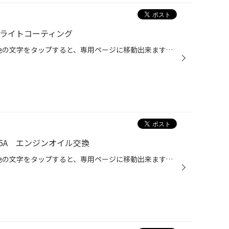
ッドライトコーティング
こんにちは！TOMADAです！ 緑色の文字をタップすると、専用ページに移動出来ます。是非ポチッと押してみて下さい。 本日のご紹介は、トヨタ NOAH ZRR70G ヘッドライトコーティング施工レポートです。 WEB予約によりヘッドライトコーティングを施工させていただきました。 ご来店ありがとうございま...
75A エンジンオイル交換
こんにちは！TOMADAです！ 緑色の文字をタップすると、専用ページに移動出来ます。是非ポチッと押してみて下さい。 本日のご紹介は、トヨタ ピクシススペース L575A エンジンオイル交換レポートです。 こちらの車両は以前ご紹介いたしました。 ・トヨタ ピクシススペース L575A バッテリー交換 以前...