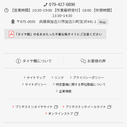
079-427-6890
【営業時間】10:30~19:00 【作業最終受付】18:00 【休憩時間】
13:30~14:30
〒675-0035 兵庫県加古川市加古川町友沢441-1
Map
タイヤ館について
お客様の声
サイトマップ
リンク
プライバシーポリシー
サイトポリシー
特定整備に関する弊社取組について
企業情報
タイヤ点検・安全点検/タイヤ履き替え/オイル交換/その他
ブリヂストンタイヤサイト
ブリヂストンホイールサイト
ピット作業の予約
オンラインストア
クローク契約会員専用タイヤ履き替え※タイヤ履き替えを
希望のクローク契約会員の方はこちらを選択ください