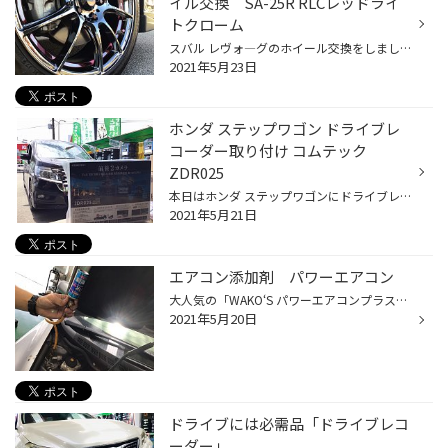
イル交換 SA-25R RLCレッドライ
トクローム
スバル レヴォ―グのホイール交換をしました！ タイヤはそのままでホイール交換です♪ Weds Sport SA-25R Newカラー の RLC（レッドライトクローム）の取り付けです♪ ↓ 純正ホイール姿。 ↓ Weds Sport SA-25R 装着 SA-25Rの細いスポークでよりスポーティーになりとてもカッコよくなりました☆ 光の当た...
2021年5月23日
ホンダ ステップワゴン ドライブレ
コーダー取り付け コムテック
ZDR025
本日はホンダ ステップワゴンにドライブレコーダーを取り付けました！ 取り付けするのはコムテック ZDR025 前後2カメラタイプのドライブレコーダーです☆ ↑ リアカメラの配線を隠すのに少し工夫が必要です。 赤い矢印のように配線を隠しました！ ↑ フロントは上の画像のように隠します。 そして取付...
2021年5月21日
エアコン添加剤 パワーエアコン
大人気の「WAKO‘S パワーエアコンプラス」のご紹介です。 エアコンの効きをアップさせるアイテムです☆ エアコンコンプレッサーの働きをよくすることで、効きを改善して冷えを高めます。 エアコンのスイッチを入れた直後、冷たくなるのに時間はそんなにかからなく 登り坂を走行する時にはエアコンの...
2021年5月20日
ドライブには必需品「ドライブレコ
ーダー」