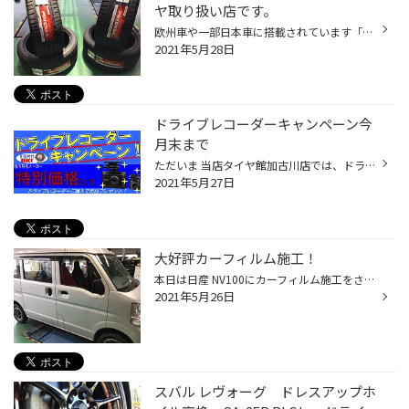
ヤ取り扱い店です。
欧州車や一部日本車に搭載されています「ランフラットタイヤ」 交換にはしっかりとした手順・技術が必要です。 そして当店は「ランフラットタイヤ取り扱い店」ですので交換もお任せください！！ 様々なメーカーに対応したランフラットタイヤの取り扱い・交換をしてきましたので、 タイヤ交換をでき...
2021年5月28日
ドライブレコーダーキャンペーン今
月末まで
ただいま 当店タイヤ館加古川店では、ドライブレコーダーキャンペーンを開催しています。 キャンペーン開催中は特別価格にてご奉仕致します。 更にドライブレコーダーご購入の方には粗品プレゼントしております☆ ※ ただ！！キャンペーン開催は今月５月末までとなっています！！！ ご検討の方はお急...
2021年5月27日
大好評カーフィルム施工！
本日は日産 NV100にカーフィルム施工をさせて頂きました！ ↓ ビフォー ↓ アフター これからの夏になっていきます、真夏の車内はとても蒸し暑くなりますよね・・・ エアコンを使ってもすぐに効かないなどあります。 そこでおすすめなのがカーフィルム施工♪ 断熱フィルムを施工することで車内への熱を...
2021年5月26日
スバル レヴォーグ ドレスアップホ