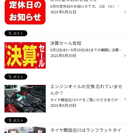
6月の定休日のお知らせです。 1日 （火） 8日 （火） 15日（火） 22日（火） 29日（火） となります。 ※※新型コロナウイルス感染対策の為、店内換気を目的とした入り口自動ドアを 冬季期間でも開放しております。ご理解、ご協力をお願いいたします。※※ 営業時間は 朝10時30分から夜の１９時 まで...
2021年5月31日
決算セール告知
6月2日(水)～6月30日(水)までの期間に決算セールを開催します♪ 愛車の安全点検・タイヤ点検無料で行っていますので是非ご来店下さい(^^)/ お見積もりだけでも大歓迎です！！
2021年5月30日
エンジンオイルの交換 忘れていませ
んか？
タイヤ館加古川ＨＰをご覧いただきありがとうございます！ さてみなさん、おクルマの消耗品、つまり定期的な交換が必要なものと言えば、何を頭に思い浮かべますか？ 専門店ですから、私たちが一番気になるのはタイヤなのですが、お客さまのなかには「バッテリー上がりでクルマが動かなくなったこと...
2021年5月29日
タイヤ館加古川はランフラットタイ