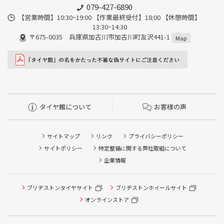
079-427-6890
【営業時間】10:30~19:00 【作業最終受付】18:00 【休憩時間】
13:30~14:30
〒675-0035 兵庫県加古川市加古川町友沢441-1
Map
タイヤ館について
お客様の声
サイトマップ
リンク
プライバシーポリシー
サイトポリシー
特定整備に関する弊社取組について
企業情報
ブリヂストンタイヤサイト
ブリヂストンホイールサイト
タイヤ点検・安全点検/タイヤ履き替え/オイル交換/その他
ピット作業の予約
オンラインストア
クローク契約会員専用タイヤ履き替え※タイヤ履き替えを
希望のクローク契約会員の方はこちらを選択ください