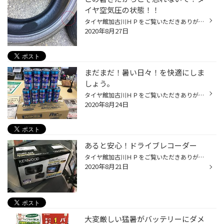
イヤ空気圧の状態！！
タイヤ館加古川ＨＰをご覧いただきありがとうございます！ お昼のニュースで兵庫県内での気温が３５°以上になっているとのことで体調管理は万全を期していきましょう！！ こう暑い日が続くと、どうしてもタイヤの空気圧は膨張してしまいます。 もし、タイヤに異物が刺さっている・側面に大きな傷が...
2020年8月27日
まだまだ！暑い日々！を快適にしま
しょう。
タイヤ館加古川ＨＰをご覧いただきありがとうございます！ 予報では今週から暑さが少しおさまると言っていたような気がするのですが、、、 変わってませんね。きびしい暑さがまだまだ続きそうです。 日中青空駐車だとすぐ車内が高温になりますよね。 まぁこの時期なのでしょうがないのですが、乗っ...
2020年8月24日
あると安心！ドライブレコーダー
タイヤ館加古川ＨＰをご覧いただきありがとうございます！ 梅雨も終わって夏休みもあと少し。皆様どうお過ごしですか？ まだまだこれからお出かけ予定あります！という方もおられますよね〜。 でしたら！ドライブレコーダー装備しておきましょう‼️ あるとないでは大違い⁉️記録と記憶は大切です 今回...
2020年8月21日
大変厳しい猛暑がバッテリーにダメ