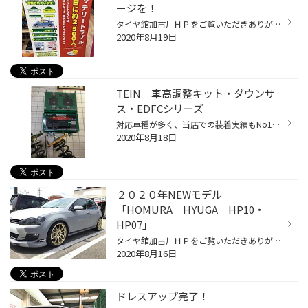
ージを！
タイヤ館加古川ＨＰをご覧いただきありがとうございます！ 猛暑が襲ってきますね、、、こう暑い日が続くと汗が滝のようにでてきます。 さていきなりですが、ほぼ40度ちかい気温だとボンネット内は何度くらいだと思いますか？ この時期のボンネット内は「約100度」くらいといわれてます。 こうなると...
2020年8月19日
TEIN 車高調整キット・ダウンサ
ス・EDFCシリーズ
対応車種が多く、当店での装着実績もNo1！また人気の「EDFC」シリーズも 同時に取り付けするお客様が急増中！ ドレスアップでのローダウンや、ショックアブソーバのメンテナンス交換としても おすすめです。 今の乗り心地に不満がある、車高を落としてスタイリッシュなフォルムに仕上げたい！ など...
2020年8月18日
２０２０年NEWモデル
「HOMURA HYUGA HP10・
HP07」
タイヤ館加古川ＨＰをご覧いただきありがとうございます！ お盆休み前にホイールメーカー「ＲＡＹＳ」の担当者がデモカーで来られました。 ２０２０年ＮＥＷモデルとのことで写真を撮らせていただきましたので、紹介したいと思います！！ 元々「ＨＯＭＵＲＡ」ブランドはコンフォート・ドレスアップ...
2020年8月16日
ドレスアップ完了！