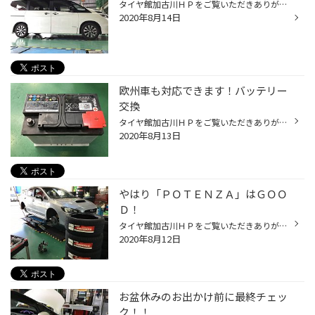
タイヤ館加古川ＨＰをご覧いただきありがとうございます！ お手軽にドレスアップをするなら①ホイールを交換する②車高調・ダウンサスを装着する。 このパターンが定番だと思いますが、今回は②をやってみました！！ お車はセレナ！ミニバンでは人気車で、走行中に一台はすれ違いしてると思います。（...
2020年8月14日
欧州車も対応できます！バッテリー
交換
タイヤ館加古川ＨＰをご覧いただきありがとうございます！ お盆休みもあと少しになってきましたね。 今年はいろいろあってお出掛けを自粛された方もいるのではないですか？ タイヤ館加古川は１４日までお休みを頂いていますが、今日はお休み中の注意喚起です。 こう暑い日が続くと動いていても・動...
2020年8月13日
やはり「ＰＯＴＥＮＺＡ」はＧＯＯ
Ｄ！
タイヤ館加古川ＨＰをご覧いただきありがとうございます！ 連休を頂いていますが！！更新してますよ！！ 今回はコチラのお車「ＷＲＸ」に「ＰＯＴＥＮＺＡ Ｓ００７Ａ」を装着しました！！ 正直この組み合わせが個人的にはＢＥＳＴだと思っています。 勿論！サーキット走行可能なタイヤでの交換もお...
2020年8月12日
お盆休みのお出かけ前に最終チェッ
ク！！