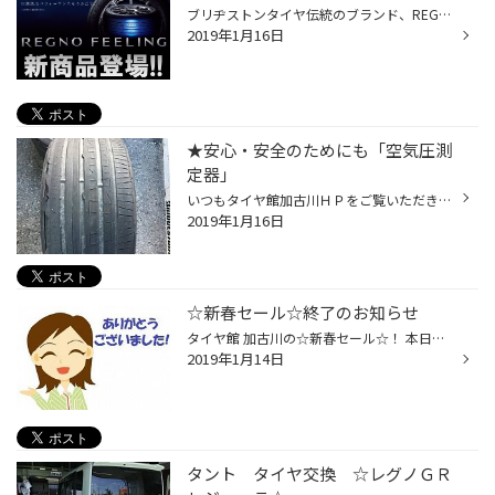
ブリヂストンタイヤ伝統のブランド、REGNOシリーズから 新商品が誕生しました！ その名も『レグノGR-XⅡ』！ レグノGR-XIに比べて ・騒音エネルギー５％低減！ ・シークレットグルーヴ採用で、摩耗しても静かさが持続！ ・転がり抵抗１４％低減！ ・摩耗寿命６％向上！ などなど、 より静かで、長持...
2019年1月16日
★安心・安全のためにも「空気圧測
定器」
いつもタイヤ館加古川ＨＰをご覧いただきありがとうございます。 今月も、もう半分を過ぎましたがお正月での帰省や旅行の前に愛車のタイヤチェックは完了！だと思いますが帰ってきてからのタイヤチェックは終わりましたか？ このタイヤ、空気圧がしっかりと入っていない状態で走行し内側が大変な状...
2019年1月16日
☆新春セール☆終了のお知らせ
タイヤ館 加古川の☆新春セール☆！ 本日を以って終了となりました！ 期間中はたくさんのお客様にご来店いただき ありがとうございました。 セールが終わっても 目玉商品がもりだくさん！ 話題のドラレコや、 まだまだ必要なスタッドレスタイヤなど、 ご相談ください！ 一年で一番寒いのは２月ごろで...
2019年1月14日
タント タイヤ交換 ☆レグノＧＲ