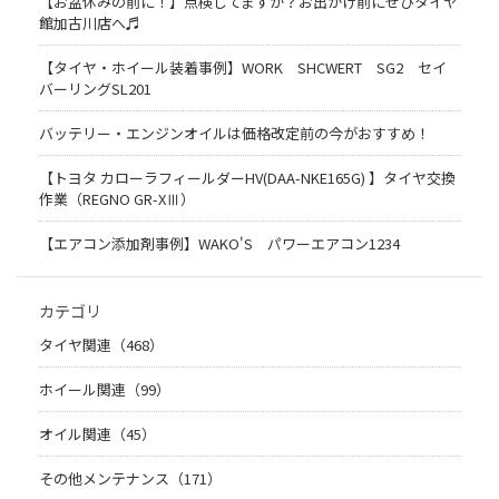
【お盆休みの前に！】点検してますか？お出かけ前にぜひタイヤ
館加古川店へ♬
【タイヤ・ホイール装着事例】WORK SHCWERT SG2 セイ
バーリングSL201
バッテリー・エンジンオイルは価格改定前の今がおすすめ！
【トヨタ カローラフィールダーHV(DAA-NKE165G) 】タイヤ交換
作業（REGNO GR-XⅢ）
【エアコン添加剤事例】WAKO'S パワーエアコン1234
カテゴリ
タイヤ関連（468）
ホイール関連（99）
オイル関連（45）
その他メンテナンス（171）