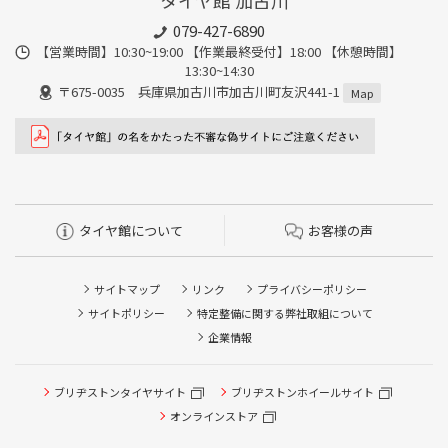
タイヤ館 加古川
079-427-6890
【営業時間】10:30~19:00 【作業最終受付】18:00 【休憩時間】
13:30~14:30
〒675-0035 兵庫県加古川市加古川町友沢441-1
Map
タイヤ館について
お客様の声
サイトマップ
リンク
プライバシーポリシー
サイトポリシー
特定整備に関する弊社取組について
企業情報
タイヤ点検・安全点検/タイヤ履き替え/オイル交換/その他
ブリヂストンタイヤサイト
ブリヂストンホイールサイト
ピット作業の予約
オンラインストア
クローク契約会員専用タイヤ履き替え※タイヤ履き替えを