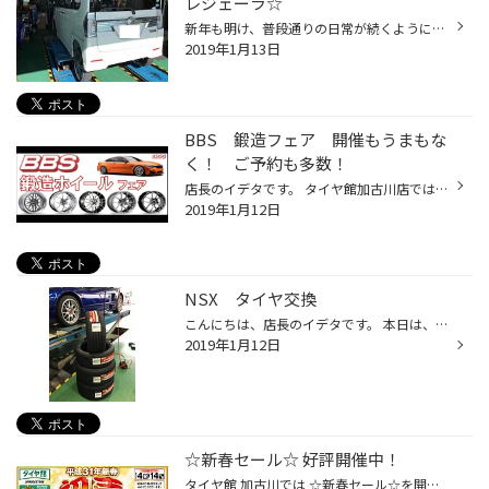
レジェーラ☆
新年も明け、普段通りの日常が続くようになってきましたね～。 こんにちは、主任の多木です。 本日タイヤ交換いただきましたタントのお車のご紹介です。 タイヤはブリヂストンレグノＧＲレジェーラです。 サイズは165/55Ｒ15で軽自動車では大きなサイズです。 最近のお車で、ターボ機能が付いてる車...
2019年1月13日
BBS 鍛造フェア 開催もうまもな
く！ ご予約も多数！
店長のイデタです。 タイヤ館加古川店では、2019年2月23日（土）・24日（日） 2日間限定にて あの BBSホイールの特別販売フェアを開催致します 当日のご成約のお客様に対しての特別なプレゼントを企画しております。 BBSマックガード製（当店BBS指定）ロックナット・ロックボルトセットを1台分プレ...
2019年1月12日
NSX タイヤ交換
こんにちは、店長のイデタです。 本日は、初代NSXのタイヤ交換作業です。 しかも、車輛状態物凄くきれいです。 お客様が大事に大事にお乗りという事がヒシヒシと感じられます。 タイヤサイズ フロント 215/40R17 タイヤサイズ リア 265/35R18 タイヤ銘柄 ブリヂストン ポテンザ S007A 綺麗なボデ...
2019年1月12日
☆新春セール☆ 好評開催中！
タイヤ館 加古川では ☆新春セール☆を開催中！ セール期間は１月１４日までとなっております！ ３連休はタイヤ館へゴー♪ ご来店おまちしております！