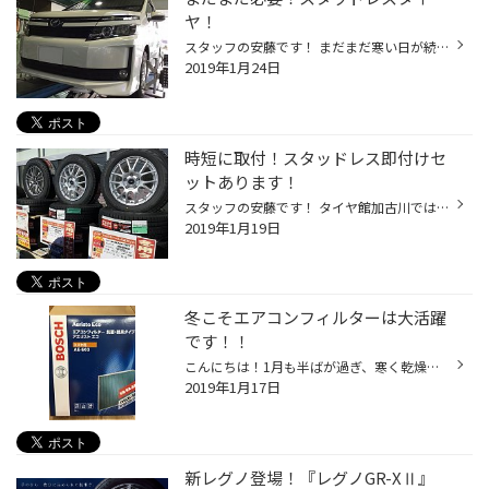
ヤ！
スタッフの安藤です！ まだまだ寒い日が続きますねぇ！ そんな今日の日記は トヨタVOXY の スタッドレスタイヤ取り付けです！ 取付するスタッドレスは 『ブリザックVRX』です。 『ブリザックVRX２』が登場したことで、 性能そのままでお買い得になりました♪ 『ブリザックVRX』の詳細はコチラ そして...
2019年1月24日
時短に取付！スタッドレス即付けセ
ットあります！
スタッフの安藤です！ タイヤ館加古川では スタッドレスタイヤの即付けセットを ご用意しております！ すでにタイヤとホイールが組まれてあり バランス調整もしているので、 あとはお車に取り付けるだけ！なんですね！ つまり作業の待ち時間が ぐっと短縮できるんです！ 数量限定、車種限定ですが、...
2019年1月19日
冬こそエアコンフィルターは大活躍
です！！
こんにちは！1月も半ばが過ぎ、寒く乾燥した日々がつ続いていますね！ そんな時は、風邪であったりインフルエンザが怖いですよね… そういう時に愛車の中で大活躍するのが『エアコンフィルター』なんです！ こちらの抗菌・脱臭タイプは春の花粉時期に大活躍してくれますが、この時期は… こちらの抗ウ...
2019年1月17日
新レグノ登場！『レグノGR-XⅡ』