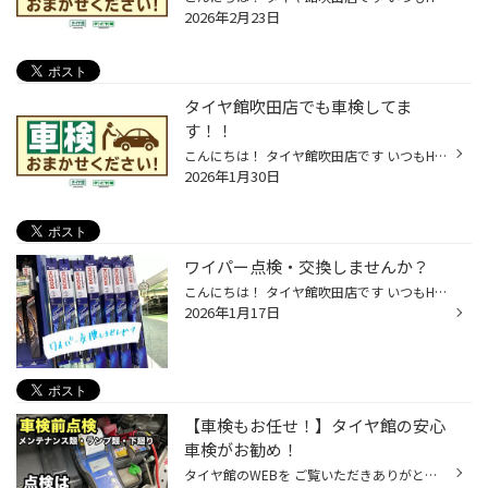
2026年2月23日
タイヤ館吹田店でも車検してま
す！！
こんにちは！ タイヤ館吹田店です いつもHPをご覧頂きありがとうございますᕱ⑅ᕱﾞ ꕤ••┈┈車検のご案内┈┈••ꕤ 吹田店でも車検やっております！ お見積もりは無料！！ ぜひ他店と比べてみてください☆ フロントガラスの上部又は右上に貼ってある 車検ステッカーをご確認ください。 2月、3月のお客様は車検...
2026年1月30日
ワイパー点検・交換しませんか？
こんにちは！ タイヤ館吹田店です いつもHPをご覧頂きありがとうございますᕱ⑅ᕱﾞ ꕤ••┈┈ワイパーの点検・交換のご案内┈┈••ꕤ ワイパーの点検していますか？ ワイパーが切れて使えないとか、 撥水性が悪い… 突然そうならないためにも 当店では無料の点検もしております(◍ ´꒳` ◍) 交換目安は半年～1年に...
2026年1月17日
【車検もお任せ！】タイヤ館の安心
車検がお勧め！
タイヤ館のWEBを ご覧いただきありがとうございます ♬ タイヤ館といえばタイヤの専門店なのですが、 なんと車検もできるんです！ 車検はおクルマの2年に1回の健康診断です！ 車検整備は当店の提携認証工場で行うのでご安心を！ タイヤ館はタイヤしかお取り扱いがないと思われている お客様が意外と...