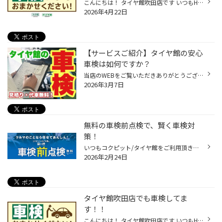
こんにちは！ タイヤ館吹田店です いつもHPをご覧頂きありがとうございますᕱ⑅ᕱﾞ ꕤ••┈┈車検のご案内┈┈••ꕤ 吹田店でも車検やっております！ お見積りは無料！！ ぜひ他店と比べてみてください☆ フロントガラスの上部又は右上に貼ってある 車検ステッカーをご確認下さい。 5月、6月のお客様は車検の満...
2026年4月22日
【サービスご紹介】タイヤ館の安心
車検は如何ですか？
当店のWEBをご覧いただきありがとうございます！ 本日はタイヤ専門店であるタイヤ館がお届けする ＼どなた様も無料／｢車検お見積もり｣をご紹介いたします！ ｢タイヤ館｣という名前から、 タイヤ以外のサービスを行っていないように思われがちですが、 オイル交換をはじめとするメンテナンスから、 カ...
2026年3月7日
無料の車検前点検で、賢く車検対
策！
いつもコクピット/タイヤ館をご利用頂きありがとうございます。 今回は、コクピット/タイヤ館がオススメする「車検前点検」についてご紹介いたします。 【車検前点検は、出費を集中させない、かしこい車検対策です】 ・車検って何？よく分からなくて不安・・・。 ・できれば車検の出費を抑えたい・...
2026年2月24日
タイヤ館吹田店でも車検してま
す！！
こんにちは！ タイヤ館吹田店です いつもHPをご覧頂きありがとうございますᕱ⑅ᕱﾞ ꕤ••┈┈車検のご案内┈┈••ꕤ 吹田店でも車検やっております！ お見積もりは無料！！ ぜひ他店と比べてみてください☆ フロントガラスの上部又は右上に貼ってある 車検ステッカーをご確認ください。 3月、4月のお客様は車検...