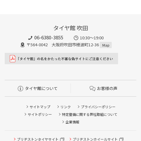
タイヤ館 吹田
06-6380-3855
10:30～19:00
〒564-0042 大阪府吹田市穂波町12-36
Map
タイヤ館について
お客様の声
サイトマップ
リンク
プライバシーポリシー
サイトポリシー
特定整備に関する弊社取組について
企業情報
タイヤ点検・安全点検/タイヤ履き替え/オイル交換/その他
ブリヂストンタイヤサイト
ブリヂストンホイールサイト