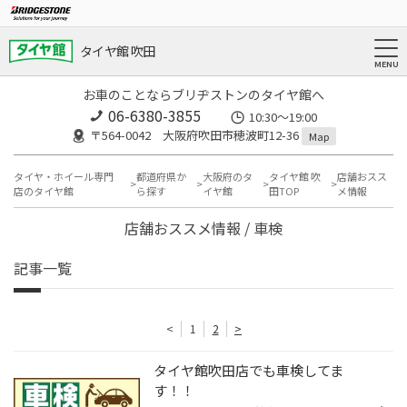
タイヤ館 吹田
お車のことならブリヂストンのタイヤ館へ
06-6380-3855
10:30～19:00
〒564-0042 大阪府吹田市穂波町12-36
Map
タイヤ・ホイール専門
都道府県か
大阪府のタ
タイヤ館 吹
店舗おスス
店のタイヤ館
ら探す
イヤ館
田TOP
メ情報
店舗おススメ情報 / 車検
記事一覧
<
1
2
>
タイヤ館吹田店でも車検してま
す！！