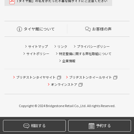
タイヤ館について
お客様の声
サイトマップ
リンク
プライバシーポリシー
サイトポリシー
特定整備に関する弊社取組について
企業情報
タイヤ点検・安全点検/タイヤ履き替え/オイル交換/その他
ブリヂストンタイヤサイト
ブリヂストンホイールサイト
ピット作業の予約
オンラインストア
クローク契約会員専用タイヤ履き替え※タイヤ履き替えを
希望のクローク契約会員の方はこちらを選択ください
Copyright © 2024 Bridgestone Retail Co.,Ltd. All rights Reserved.
本日のタイヤ履き替え順番待ち予約 ※クローク契約会員の
方はご利用いただけません
相談する
予約する