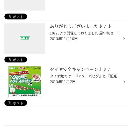
ありがとうございました♪♪♪
10/26より開催しておりました 周年祭セールが11/10をもちまして 無事終了致しました！ たくさん用意していました お菓子も抽選も全てなくなりました☆☆☆ 期間中たくさんのご来店本当に ありがとうございました!!! 次回のセールをお楽しみに!!!
2013年11月10日
タイヤ安全キャンペーン♪♪♪
タイヤ館では、『アメーバピグ』と『紙兎ロぺ』との タイヤ安全キャンペーンを実施中!!! ご来店頂き、タイヤ無料点検とアンケートに答えていただくと 限定レアアイテムや紙兎ロぺグッズが当たる抽選会を実施中です！ このチャンスに是非是非GETして下さい！ 皆様のご来店お待ちしておりまぁす♪♪♪
2013年11月2日