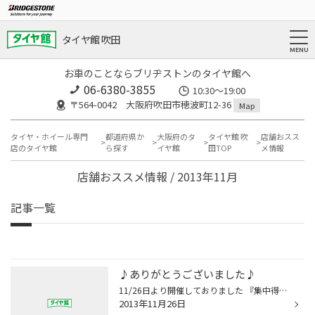
タイヤ館 吹田
お車のことならブリヂストンのタイヤ館へ
06-6380-3855
10:30～19:00
〒564-0042 大阪府吹田市穂波町12-36
Map
タイヤ・ホイール専門
都道府県か
大阪府のタ
タイヤ館 吹
店舗おスス
店のタイヤ館
ら探す
イヤ館
田TOP
メ情報
店舗おススメ情報 / 2013年11月
記事一覧
♪ありがとうございました♪
11/26日より開催しておりました 『集中得市』も大好評で、たくさんのご来店ありがとうございました。 朝晩の冷え込みも厳しくなってきましたね。 今日の雨でまた寒くなっていくんでしょうか？ 寒いと言えば…今年は昨年より冷え込みが早い気がします。 実際スタッドレスの履き替え作業も昨年より少し...
2013年11月26日