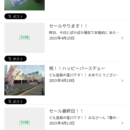
セールやります！！
昨日、今日とぽかぽか陽気で本格的に あたたかくなってきましたね♪ タイヤ館でもスタッドレスタイヤからサマータイヤへの 履き替え作業も落ちついてきました。 ということは次はゴールデンウィークですね!! ロングドライブ前のおクルマの点検お任せください!! タイヤの空気圧、オイル類、バッテリー...
2015年4月23日
祝！！ハッピーバースデェー
ども店長の星川です！！ おめでとうございま～すヽ(^。^)ノ何が？って感じなのですが 当店『タイヤ館 吹田店』が４歳になりました！！！！ 思い起こせば４年前、この吹田の地にオープンしあっと言う間に４年が 過ぎました。 初めの頃は『こんな所にタイヤ館あってんや！』などの声が多く皆さまに少...
2015年4月18日
セール最終日！！
ども店長の星川です！！ みなさ～ん『春のタイヤセール』が４/１２をもって終了しま～すヽ(^。^)ノ タイヤを初めメンテナンス商品やホイール、ナビまで特別価格でご奉仕！！ お急ぎくださ～い＼(゜ロ＼)(／ロ゜)／ スタッフ一同、お待ちしておりますm(__)m
2015年4月12日