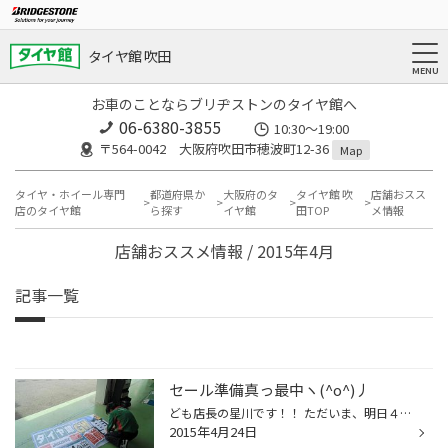
タイヤ館 吹田
お車のことならブリヂストンのタイヤ館へ
06-6380-3855
10:30～19:00
〒564-0042 大阪府吹田市穂波町12-36
Map
タイヤ・ホイール専門
都道府県か
大阪府のタ
タイヤ館 吹
店舗おスス
店のタイヤ館
ら探す
イヤ館
田TOP
メ情報
店舗おススメ情報 / 2015年4月
記事一覧
セール準備真っ最中ヽ(^o^)丿
ども店長の星川です！！ ただいま、明日４/２５より開催『集中得市 ＧＷ直前祭りセール』の 準備真っ最中です(^^)v みなさんＧＷはどちらにお出かけ？ ドライブの機会も増えてくるこの季節！！ タイヤ館では皆さまの『安心 安全』を全力でサポート！！ もちろんセール特価で価格も頑張ります(^^...
2015年4月24日