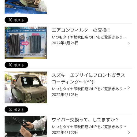
エアコンフィルターの交換！
いつもタイヤ館吹田店のHPをご覧頂きありがとうございます！ 暖かい季節になって日によっては暑いぐらいになりましたね！ エアコンの冷房を入れる方も増えているかと思いますが… いざつけてみると… 「ほこりっぽいなぁ」 「なんとなく臭いが・・・」 と気になることはございませんか？ 原因は車の中...
2022年4月24日
スズキ エブリイにフロントガラス
コーティング～!(^^)!
いつもタイヤ館吹田店のHPをご覧頂きありがとうございます！ 本日はタイヤ館吹田店の人気商品☆彡 フロントガラスコーティング！！ 雨降りの日で視界が悪くて…不安になったことありませんか？ そんなお客様には是非タイヤ館吹田店のガラス撥水コーティングがオススメ!! 本日はスズキの人気のお車エブ...
2022年4月23日
ワイパー交換って、してますか？
いつもタイヤ館吹田店のHPをご覧頂きありがとうございます！ 最近、ものすごい雨が降りましたね… 雨の日の運転にはワイパーが欠かせません！ そしてもうじき、梅雨がきます！ ということで今回はワイパー交換を紹介します♪ ワイパーはだんだんと劣化して行きます∑(ﾟДﾟ) 拭きムラや拭き残しがあると...
2022年4月22日