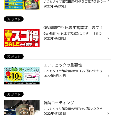
いつもタイヤ館吹田店のHPをご覧頂きありがとうございます☆彡 本日、ご紹介させて頂きます商品は! ドライブレコーダー タイヤ館吹田店ではタイヤはもちろん！メンテナンス用品や ドライブレコーダーなどいろいろなアイテムも扱っているんですよ(^^) ドライブレコーダーをお考え中のお客様！ 前方カ...
2022年4月30日
GW期間中も休まず営業致します！
GW期間中も休まず営業致します！ 【春のスゴ得セール】5/8まで！！！ 本日はお知らせです! 当店はゴールデンウイーク期間中5/3(火)も含め、休まず営業致します☆ 4/16～5/8までの期間は【春のスゴ得セール】開催中！ お得にタイヤ交換ができますので是非ご利用下さい！ 品薄サイズや商品も出ており、...
2022年4月28日
エアチェックの重要性
いつもタイヤ館吹田のWEBをご覧いただきありがとうございます(^^)/ 突然ですが、 タイヤの空気圧って定期的に点検してますでしょうか？ 定期的に見ていらっしゃる方もいますが ついつい忘れちゃいますよね… ですが空気圧って、とっっても大切なんです！！ 空気圧が減っている状態での走行は ・燃費...
2022年4月27日
防錆コーティング
いつもタイヤ館吹田のWEBをご覧いただきありがとうございます(^^)/ 唐突ですが、「ハブベアリング」というパーツ、ご存知でしょうか？ ハブベアリングというパーツは通称「ハブ」と呼ばれていますが、 これはタイヤ(厳密にはホイール)を車体に装着するための部品になります！ ⬇️施工前⬇️ このハブで...
2022年4月25日