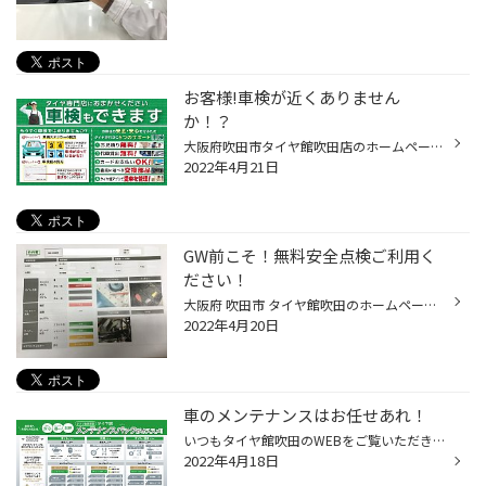
お客様!車検が近くありません
か！？
大阪府吹田市タイヤ館吹田店のホームページをご覧頂き有難うございます(*'▽') タイヤ館はその名の通りタイヤを主に扱っておるのですが、エンジンオイルやバッテリーを初めとしたメンテナンス部品も取り扱っております(^^♪ そこまではご存知の方も多いのですが、、、実は車検も承っているのをご存知...
2022年4月21日
GW前こそ！無料安全点検ご利用く
ださい！
大阪府 吹田市 タイヤ館吹田のホームページをご覧頂きありがとうございます(*^^)v ここ数日間は暖かかったり、涼しかったりでなかなか服装が難しい！厚着だと暑くて働きにくいし、かといって薄着すると寒いし、、、('Д')この季節こそ風邪をひかない様に気をつけないとですねー！ さて、”まん防”も明...
2022年4月20日
車のメンテナンスはお任せあれ！
いつもタイヤ館吹田のWEBをご覧いただきありがとうございます(^○^) 皆さま、お車のメンテナンスはお済みですか？ オイルやバッテリー等、そろそろ交換時期が近づいてきてませんか？ 1度タイヤ館でチェックしてみましょう！ もし交換時期なら… 当店でおすすめしております、メンテナンスパックでお得...
2022年4月18日