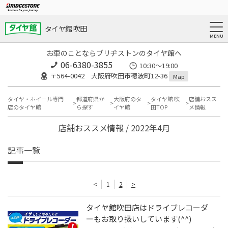
タイヤ館 吹田
お車のことならブリヂストンのタイヤ館へ
06-6380-3855
10:30～19:00
〒564-0042 大阪府吹田市穂波町12-36
Map
タイヤ・ホイール専門
都道府県か
大阪府のタ
タイヤ館 吹
店舗おスス
店のタイヤ館
ら探す
イヤ館
田TOP
メ情報
店舗おススメ情報 / 2022年4月
記事一覧
<
1
2
>
タイヤ館吹田店はドライブレコーダ
ーもお取り扱いしています(^^)