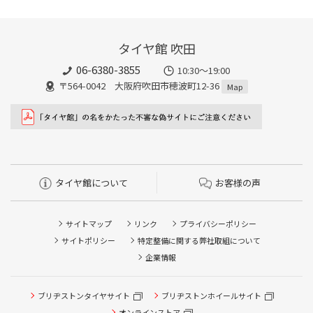
タイヤ館 吹田
06-6380-3855
10:30～19:00
〒564-0042 大阪府吹田市穂波町12-36
Map
タイヤ館について
お客様の声
サイトマップ
リンク
プライバシーポリシー
サイトポリシー
特定整備に関する弊社取組について
企業情報
タイヤ点検・安全点検/タイヤ履き替え/オイル交換/その他
ブリヂストンタイヤサイト
ブリヂストンホイールサイト
ピット作業の予約
オンラインストア