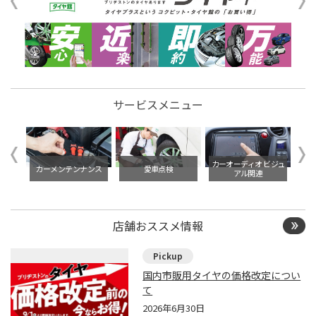
サービスメニュー
イル交
カーオーディオ ビジュ
カーメンテンナンス
愛車点検
アル関連
店舗おススメ情報
国内市販用タイヤの価格改定につい
て
2026年6月30日