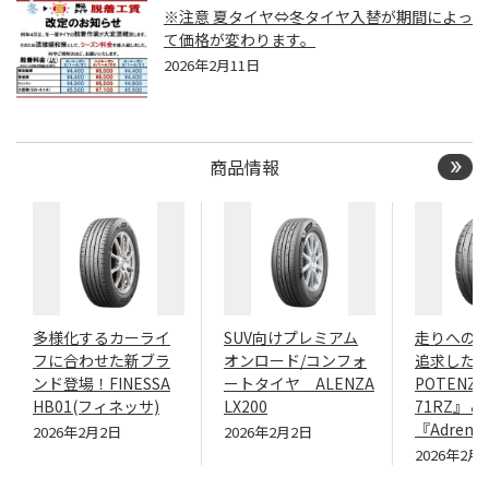
※注意 夏タイヤ⇔冬タイヤ入替が期間によっ
て価格が変わります。
2026年2月11日
商品情報
多様化するカーライ
SUV向けプレミアム
走りへの
フに合わせた新ブラ
オンロード/コンフォ
追求したN
ンド登場！FINESSA
ートタイヤ ALENZA
POTENZA
HB01(フィネッサ)
LX200
71RZ』＆
『Adrenal
2026年2月2日
2026年2月2日
2026年2月