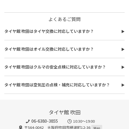
よくあるご質問
タイヤ館 吹田はタイヤ交換に対応していますか？
タイヤ館 吹田はタイヤ交換に対応しています。
費用は、タイヤ交換工賃のほかに、タイヤ本体の価格やホイール
タイヤ館 吹田はオイル交換に対応していますか？
バランス調整、使用済みタイヤ処分費用などがかかる場合があり
タイヤ館 吹田はオイル交換に対応しています。
ます。
使用するオイルの種類（鉱物油・部分合成油・全合成油）や粘
また、作業時間は最短で約30分程度ですが、作業内容や交換本
タイヤ館 吹田はクルマの安全点検に対応していますか？
度、交換量によって費用が変わります。工賃やフィルター代を含め
数、車種により異なり、時間がかかる場合もございます。詳細は店
タイヤ館 吹田はおクルマの安全点検に対応しています。最短30
た交換費用については、店舗スタッフまでお問い合わせくださ
舗スタッフまでお気軽にご相談ください
分、無料で対応させていただきます。
い。
タイヤ館 吹田は空気圧の点検・補充に対応していますか？
また、所要時間は最短約30分程度になります。こちらもオイルフ
タイヤ館 吹田は空気圧の点検・補充に対応しています。最短15
ィルターの同時交換や、在庫・車種、作業時期等により時間が変
分、無料で対応させていただきます。
わることもありますので、詳細は店舗スタッフまでお気軽にご相
談ください。
タイヤ館 吹田
06-6380-3855
10:30～19:00
〒564-0042 大阪府吹田市穂波町12-36
Map