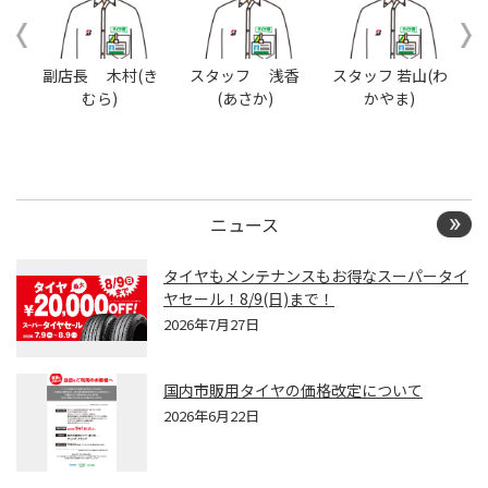
本日のタイヤ履き替え順
番待ち予約 ※クローク契
約会員の方はご利用いた
だけません
か
副店長 木村(き
スタッフ 浅香
スタッフ 若山(わ
むら)
(あさか)
かやま)
ニュース
タイヤもメンテナンスもお得なスーパータイ
ヤセール！8/9(日)まで！
2026年7月27日
国内市販用タイヤの価格改定について
2026年6月22日