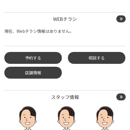
WEBチラシ
現在、Webチラシ情報はありません。
予約する
相談する
店舗情報
タイヤ点検・安全点検/タ
イヤ履き替え/オイル交
換/その他ピット作業の予
約
スタッフ情報
クローク契約会員専用タ
イヤ履き替え※タイヤ履
き替えを希望のクローク
契約会員の方はこちらを
選択ください