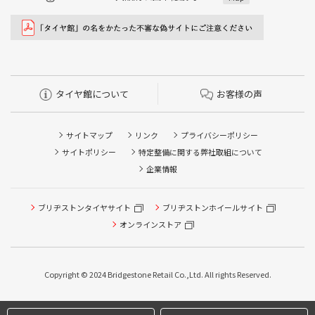
タイヤ館について
お客様の声
サイトマップ
リンク
プライバシーポリシー
サイトポリシー
特定整備に関する弊社取組について
企業情報
タイヤ点検・安全点検/タイヤ履き替え/オイル交換/その他
タイヤ点検・安全点検/タイヤ履き替え/オイル交換/その他
ブリヂストンタイヤサイト
ブリヂストンホイールサイト
ピット作業の予約
ピット作業の予約
オンラインストア
クローク契約会員専用タイヤ履き替え※タイヤ履き替えを
クローク契約会員専用タイヤ履き替え※タイヤ履き替えを
希望のクローク契約会員の方はこちらを選択ください
希望のクローク契約会員の方はこちらを選択ください
Copyright © 2024 Bridgestone Retail Co.,Ltd. All rights Reserved.
本日のタイヤ履き替え順番待ち予約 ※クローク契約会員の
本日のタイヤ履き替え順番待ち予約 ※クローク契約会員の
方はご利用いただけません
方はご利用いただけません