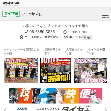
タイヤ館 吹田
お車のことならブリヂストンのタイヤ館へ
06-6380-3855
10:30～19:00
〒564-0042 大阪府吹田市穂波町12-36
Map
タイヤ・ホイール専門店のタ
都道府県から
大阪府のタイ
タイヤ館 吹田
イヤ館
探す
ヤ館
TOP