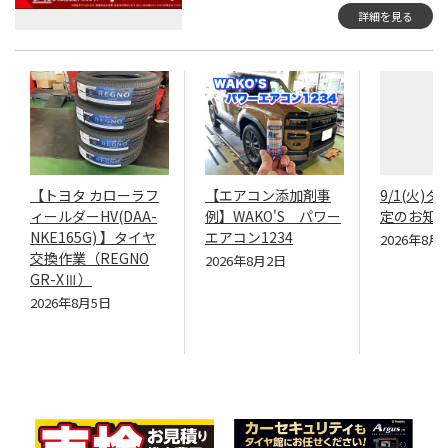
詳細を見る
【トヨタ カローラフ
【エアコン添加剤事
9/1(火)
ィールダーHV(DAA-
例】WAKO'S パワー
定のお知
NKE165G) 】タイヤ
エアコン1234
2026年8月
交換作業（REGNO
2026年8月2日
GR-XⅢ）
2026年8月5日