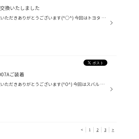
ヤ交換いたしました
いつもタイヤ館吹田のWEBをご覧いただきありがとうございます(^○^) 今回はトヨタ アルテッツァのタイヤ交換を実施いたしました(*'▽') 最初はタイヤにねじが刺さっていたためご来店 貫通はしていませんでしたが年数も長くお使いだったのでご交換 をご用命いただきました(^^♪ 今回はブリヂストングル...
07Aご装着
いつもタイヤ館吹田のWEBをご覧いただきありがとうございます(^O^) 今回はスバル レガシィのタイヤ交換をさせていただきました タイトルのとおりですがタイヤはポテンザS007Aをご準備 先代モデルのS001よりもグリップ力もアップしています(^O^) これまでご装着のレグノからの交換です(^^♪ この度は...
<
1
2
3
>