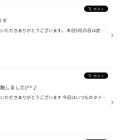
ます
いつもタイヤ館 吹田のＨＰをご覧いただきありがとうございます。 本日5月25日は定休日です。 よろしくお願いいたします。 営業時間は 午前１０時３０分から午後１９時までの営業です。
施しました(^^♪
いつもタイヤ館吹田のWEBをご覧いただきありがとうございます 今日はいつものタイヤ交換とは変わって オイル交換のお話です(^O^) 今日はスズキのアルトのオイル交換をさせていただきました(^^)/ 今回交換させていただいたのはほかの記事でも登場している エコグリーンの０W-20です(^^♪ タイヤ館では...