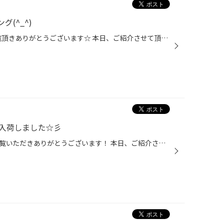
ィング(^_^)
いつもタイヤ館吹田店のHPをご覧頂きありがとうございます☆ 本日、ご紹介させて頂きますのは！ 新型ハリアー 樹脂コーティング施工させて頂きました!! 車の樹脂の部分のコーティングです！ ↓↓施工前↓↓ お車の黒い部分は樹脂でできており、経年劣化で色が褪せてきたりする前に!! 樹脂コーティングお...
 入荷しました☆彡
いつもタイヤ館吹田店のＨＰをご覧いただきありがとうございます！ 本日、ご紹介させて頂きます商品はワコーズ WＡＫＯ'Ｓ商品 入荷しました♪ ＷＡＫＯ'Ｓさんの添加剤シリーズのお問い合わせが多かったので一部ご紹介です☆ CORE503☆プレミアムパワー☆フューエルワン☆クイックリフレッシュ☆スーパー...