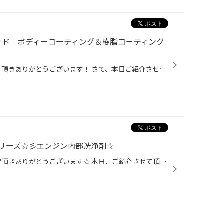
リッド ボディーコーティング＆樹脂コーティング
いつもタイヤ館吹田店のHPをご覧頂きありがとうございます！ さて、本日ご紹介させて頂きますのはタイヤ館吹田店でお問合せが多い keeper キーパーさんのボディコーティングです(*'ω'*) 本日施工させて頂きました車両は～(^^♪ ホンダ フリード ハイブリッド GB7 ボディコーティング＆樹脂コーティン...
リーズ☆彡エンジン内部洗浄剤☆
いつもタイヤ館吹田店のHPをご覧頂きありがとうございます☆ 本日、ご紹介させて頂きますのは！ タイヤ館吹田店で今！人気の商品エンジンオイル添加剤『ECO Keep フラッシング添加剤』 そんなエコキープフラッシングエンジン内部洗浄剤の魅力を簡単にご説明させて頂きますね!(^^)! Ａ．即効性効果 ...