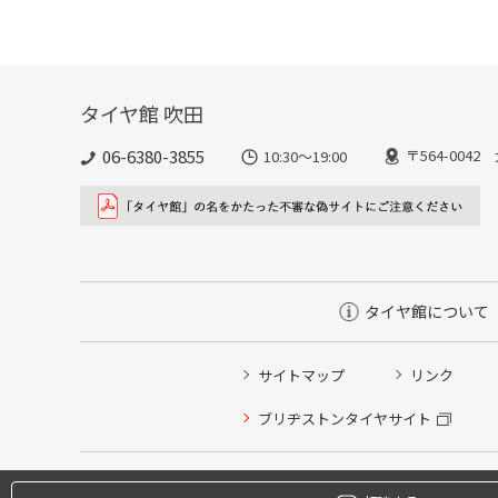
タイヤ館 吹田
06-6380-3855
〒564-004
10:30～19:00
タイヤ館について
サイトマップ
リンク
タイヤ点検・安全点検/タイヤ履き替え/オイル交換/その
ブリヂストンタイヤサイト
クローク契約会員専用タイヤ履き替え※タイヤ履き替えを
本日のタイヤ履き替え順番待ち予約 ※クローク契約会員