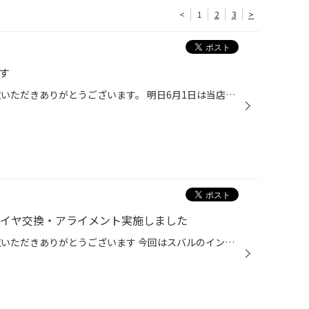
<
1
2
3
>
す
いつもタイヤ館吹田のWEBをご覧いただきありがとうございます。 明日6月1日は当店定休日となります ご不便お掛けしますが何卒宜しくお願い致します。
タイヤ交換・アライメント実施しました
いつもタイヤ館吹田のWEBをご覧いただきありがとうございます 今回はスバルのインプレッサG4のタイヤ交換です(^○^) 今回はレグノGR-XⅡをご用意 せっかくのレグノを長く使いたいからということで 4輪アライメントも同時に作業させていただきました(^^♪ この度はご交換・アライメントご用命いただき ...