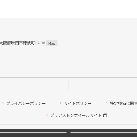
2 大阪府吹田市穂波町12-36
Map
プライバシーポリシー
サイトポリシー
特定整備に関
他ピット作業の予約
ブリヂストンホイールサイト
希望のクローク契約会員の方はこちらを選択ください
の方はご利用いただけません
Copyright © 2024 Bridgestone Retail Co.,Ltd. All rights Reserved.