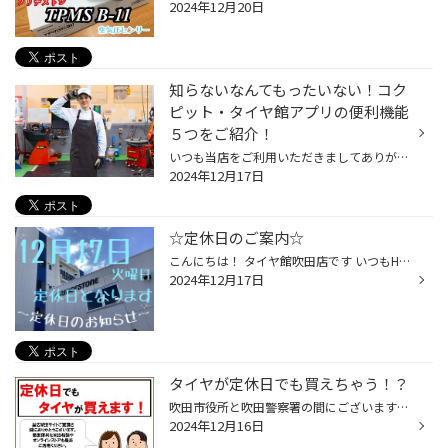
2024年12月20日
知らないなんてもったいない！コク
ピット・タイヤ館アプリの便利機能
５つをご紹介！
いつも当店をご利用いただきましてありがとうございます。 コクピット・タイヤ館には、 お客様が、これからも便利に利用いただけるように、 便利な機能を搭載しているコクピット・タイヤ館アプリがあるのをご存じでしょうか。 当店をご利用いただいているお客様へは、ご来店いただいた際にご紹介さ...
2024年12月17日
☆定休日のご案内☆
こんにちは！ タイヤ館吹田店です いつもHPをご覧頂きありがとうございます♬ ˳◌* ┈ ┈定休日のご案内┈ ┈ *◌˳ ですが、定休日中・臨時休業中でもオンラインでタイヤをご購入頂けます！ 当店はWEBでの予約を推奨しております♬ 最近では家に居ながらタイヤの商談が出来る WEB商談等も登場しております！...
2024年12月17日
タイヤが定休日でも買えちゃう！？
吹田市役所と吹田警察署の間にございますタイヤ館吹田のホームぺージをご覧頂き有難うございます！ 今週は定休日の12/17(火) にお休み頂戴致します。 ご来店いただく際はご注意下さい。 さて、少しの間タイヤ館は休みなのですが… ご安心ください！ 定休日中でもオンラインでタイヤをご購入頂けます...
2024年12月16日