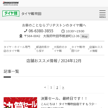
タイヤ館 吹田
お車のことならブリヂストンのタイヤ館へ
06-6380-3855
10:30～19:00
〒564-0042 大阪府吹田市穂波町12-36
Map
タイヤ・ホイール専門
都道府県か
大阪府のタ
タイヤ館 吹
店舗おスス
店のタイヤ館
ら探す
イヤ館
田TOP
メ情報
店舗おススメ情報 / 2024年12月
記事一覧
<
1
2
>
決算セール、最終日です！！
こんにちは！ タイヤ館吹田店です もう少しで終わってしまう、冬の決算セール… まだチャンスはあります！是非お待ちしております 本日は大変ご好評頂いている 夏タイヤ、スタッドレスタイヤ どちらにも対応可能なタイヤのサブスク！！ ˳◌* ┈ ┈Moboxのご紹介┈ ┈ *◌ Moboxは、ブリヂストンが提案する ...