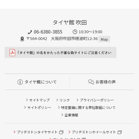
タイヤ館 吹田
06-6380-3855
10:30～19:00
〒564-0042 大阪府吹田市穂波町12-36
Map
タイヤ館について
お客様の声
サイトマップ
リンク
プライバシーポリシー
サイトポリシー
特定整備に関する弊社取組について
企業情報
ブリヂストンタイヤサイト
ブリヂストンホイールサイト
タイヤ点検・安全点検/タイヤ履き替え/オイル交換/その他
ピット作業の予約