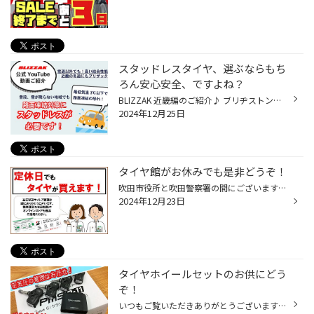
スタッドレスタイヤ、選ぶならもち
ろん安心安全、ですよね？
BLIZZAK 近畿編のご紹介♪ ブリヂストン公式YouTube BLIZZAK 近畿編はこちらをクリック いつもタイヤ館吹田店をご利用いただき、 誠にありがとうございます♪ 今年のBLIZZAKのCMはもうご覧いただけましたか？ 今回は近畿の冬道をピックアップした 『BLIZZAK 近畿編』をご紹介！ 最低気温3℃以下で路面...
2024年12月25日
タイヤ館がお休みでも是非どうぞ！
吹田市役所と吹田警察署の間にございますタイヤ館吹田のホームぺージをご覧頂き有難うございます！ 今週は定休日の12/24(火) にお休み頂戴致します。 ご来店いただく際はご注意下さい。 さて、少しの間タイヤ館は休みなのですが… ご安心ください！ 定休日中でもオンラインでタイヤをご購入頂けます...
2024年12月23日
タイヤホイールセットのお供にどう
ぞ！
いつもご覧いただきありがとうございます！ 吹田市役所様と吹田警察署様の間にございます、タイヤ館吹田店でございます！ いつも乗っているお車、空気圧ってしっかり見られてますか？ 「ガソリン入れる時」だったり、「タイヤ館で窒素ガス入れてます！」って方も多いかと。 ただし、定期的に空気圧...