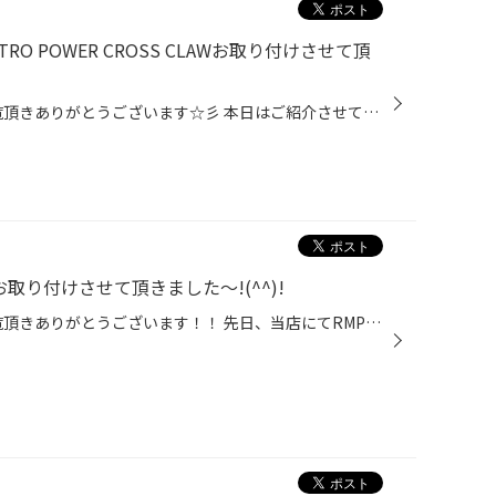
O POWER CROSS CLAWお取り付けさせて頂
いつもタイヤ館吹田店のHPをご覧頂きありがとうございます☆彡 本日はご紹介させて頂きますのは～(^^♪ スズキ ジムニーシエラ アルミホイール&デューラーA/T001セットを装着させて頂きました♪ NITRO POWER CROSS CLAW(≧▽≦) まずは、装着前の純正アルミホイール ↓↓↓装着前↓↓↓ ↓↓↓装着後↓↓↓ 装着完了で...
ムリにお取り付けさせて頂きました～!(^^)!
いつもタイヤ館吹田店のHPをご覧頂きありがとうございます！！ 先日、当店にてRMP 028F HYPER METAL COAT(^^♪ご購入頂き装着させて頂きました、 AVV50 カムリに本日はRSR Ti2000ダウンサスをお取り付けさせて頂きましたよ(^^♪ アルミホイールご購入時に次回は足廻り！と、 お話をさせて頂いており、...