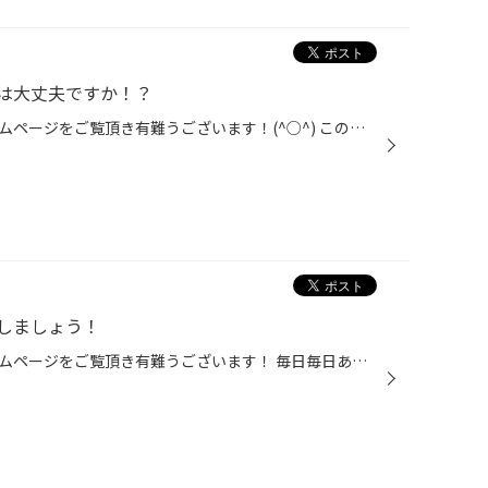
は大丈夫ですか！？
大阪府吹田市タイヤ館吹田のホームページをご覧頂き有難うございます！(^○^) この日記を書いている25日、16時現在。暑すぎて作業の時間以外は外にいられません(-.-;)暑すぎる！！なんだか日光の強さがハンパじゃない！(~_~;)これは厳しい！！この暑さは本当に気をつけないとダメですね、、、！皆様...
しましょう！
大阪府吹田市タイヤ館吹田のホームページをご覧頂き有難うございます！ 毎日毎日あっついですね！熱中症は勿論依然コロナ禍にも注意しなければならないようで大変です！(*_*)皆様ご自愛ください！！ さて！この暑さはお車にとっても大きな負担に！様々なパーツにこの暑さは負担を掛けますが、特に気...