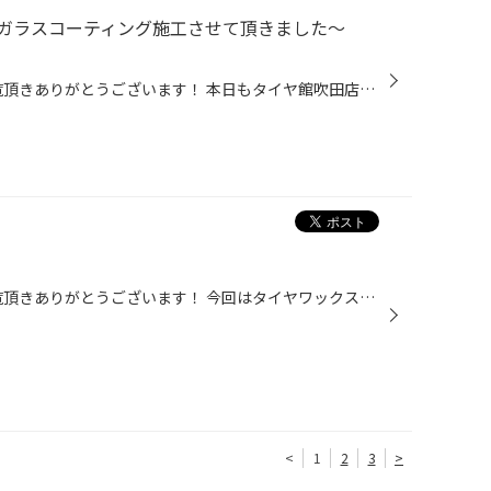
ガラスコーティング施工させて頂きました～
いつもタイヤ館吹田店のHPをご覧頂きありがとうございます！ 本日もタイヤ館吹田店の人気商品☆彡 フロントガラスコーティングのご紹介です！！ 雨の日は視界が悪くて困りますね… 雨降りの日で視界が悪くて…不安になったことありませんか？ そんなお客様には是非タイヤ館吹田店のガラス撥水コーティ...
いつもタイヤ館吹田店のHPをご覧頂きありがとうございます！ 今回はタイヤワックスについてです！ タイヤワックスをかけるとタイヤの『黒』が強調されタイヤが新しくなったようで気分いいですよね！ ほとんどの方は洗車の後にタイヤワックスを使用しているのではないでしょうか？ 見た目を良くする...
<
1
2
3
>