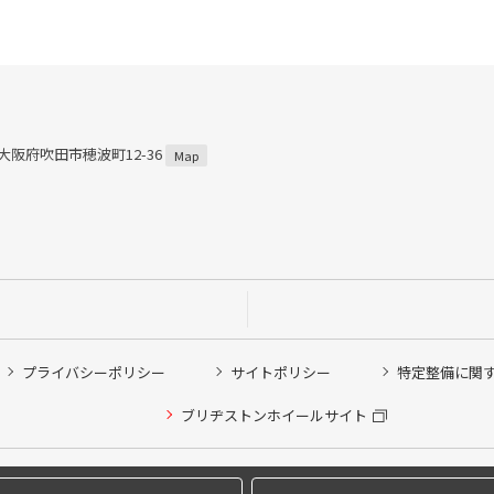
2 大阪府吹田市穂波町12-36
Map
プライバシーポリシー
サイトポリシー
特定整備に関
他ピット作業の予約
ブリヂストンホイールサイト
希望のクローク契約会員の方はこちらを選択ください
の方はご利用いただけません
Copyright © 2024 Bridgestone Retail Co.,Ltd. All rights Reserved.