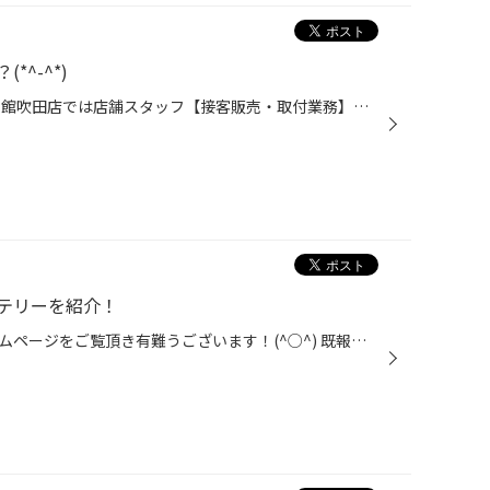
^-^*)
□■□正社員募集中□■□ タイヤ館吹田店では店舗スタッフ【接客販売・取付業務】の募集をしております！ ＜お客様からの「ありがとう」がなによりのやりがいです！＞ 知識や経験ゼロから始めた先輩スタッフが多数活躍中！ 未経験の方も安心してスタートできます。 安心・安定のブリヂストングループで ...
テリーを紹介！
大阪府吹田市タイヤ館吹田のホームページをご覧頂き有難うございます！(^○^) 既報の通り只今"夏の大総力祭"開催中でございます！とても暑い中多くのお客様に来店頂いておりまして有難い限りでございます( ◠‿◠ ) 夏の大総力祭の目玉はいつも以上にタイヤがお求めやすくなるタイヤ割引クーポンですが...