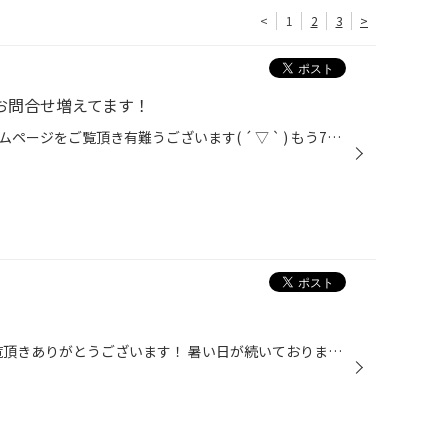
<
1
2
3
>
お問合せ増えてます！
大阪府吹田市タイヤ館吹田のホームページをご覧頂き有難うございます( ´ ▽ ` ) もう7月も終わりですね。こうやって駆け足で22年も終わっていくんでしょうね。なんだか少し物悲しい気分。1日1日無駄にしないようにせねば！ さて！好評開催中の夏の大総力祭ーー！！これまでのスタッフ日記ではタイヤ...
いつもタイヤ館吹田店のHPをご覧頂きありがとうございます！ 暑い日が続いておりますが夏バテしていませんか？ 今回はタイヤの空気圧についてご紹介いたします！ タイヤは、車に当たり前についているものですが 実は最も重要なものなんです！ そんなタイヤの空気圧、定期的にチェック されてますか...