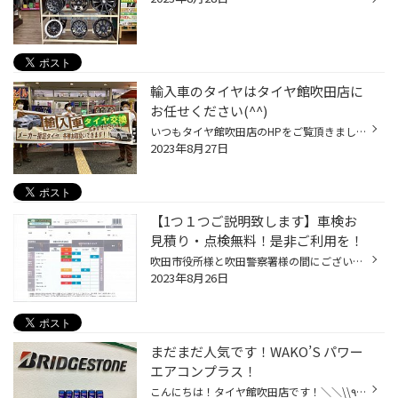
輸入車のタイヤはタイヤ館吹田店に
お任せください(^^)
いつもタイヤ館吹田店のHPをご覧頂きましてありがとうございます！ 輸入車にお乗りのお客様！ タイヤ館吹田店では輸入車のタイヤもご準備しておりますよ☆ 輸入車の中には一部メーカーが指定した「承認タイヤ」というものがあります！ タイヤの側面を一度みてください♪側面に刻印されているんですよ(...
2023年8月27日
【1つ１つご説明致します】車検お
見積り・点検無料！是非ご利用を！
吹田市役所様と吹田警察署様の間にございますタイヤ館吹田のホームページをご覧頂き有難うございます(*^^*) 8月も来週で終わりですねぇ。今月はお盆休みでの帰省や山や海にドライブ、ご家族でお買い物等お車使われる機会が皆様多かったのではないかと思います。 そんな私は13日にプロレスを観に行き...
2023年8月26日
まだまだ人気です！WAKO’S パワー
エアコンプラス！
こんにちは！タイヤ館吹田店です！＼＼\\٩( 'ω' )و //／／ いつもタイヤ館吹田店のHPをご覧いただきありがとうございます！ 本日ご紹介させていただきますアイテムは！ そうです(^^♪ 「WAKO'S パワーエアコンプラス！」です!(^^)! 今年も8月が終わりますが…まだまだ強い日差しが続きますね_(:3 」∠)...