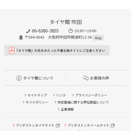
タイヤ館 吹田
06-6380-3855
10:30～19:00
〒564-0042 大阪府吹田市穂波町12-36
Map
タイヤ館について
お客様の声
サイトマップ
リンク
プライバシーポリシー
サイトポリシー
特定整備に関する弊社取組について
企業情報
ブリヂストンタイヤサイト
ブリヂストンホイールサイト
タイヤ点検・安全点検/タイヤ履き替え/オイル交換/その他