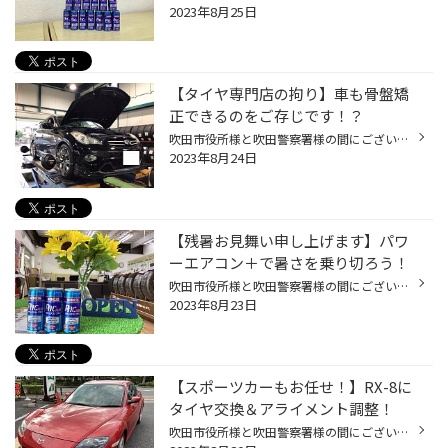
2023年8月25日
【タイヤ専門店の拘り】車も骨盤矯
正できるのをご存じです！？
吹田市役所様と吹田警察署様の間にございますタイヤ館吹田のホームページをご覧頂き有難うございます(*^^*) 日頃から重たいタイヤやホイールを持つことが多いからか、体重が重たいからか、否どちらの影響もあると思うのですが、私ヒザや腰の調子がとても悪いです。今は気温も高くてそこまでスゴイ繁...
2023年8月24日
【残暑お見舞い申し上げます】パワ
ーエアコン＋で暑さを乗り切ろう！
吹田市役所様と吹田警察署様の間にございますタイヤ館吹田のホームページをご覧頂き有難うございます（＾_＾） 8月ももう下旬に差し掛かっておりますが、依然として暑いですね〜(°_°)気象庁様のホームページを拝見すると今月中はまだ最高気温が30℃中くらいで続くようです。残暑というよりまだまだ夏...
2023年8月23日
【スポーツカーもお任せ！】RX-8に
タイヤ交換＆アライメント調整！
吹田市役所様と吹田警察署様の間にございますタイヤ館吹田のホームページをご覧頂き有難うございます!(^^)! 私なんかはひと昔前までミツビシのランサーエボリューションに乗ってましたし、スタッフの佐賀はスバルのインプレッサに乗っておりますけども、やっぱり街中でスポーツカーを見かける事って...