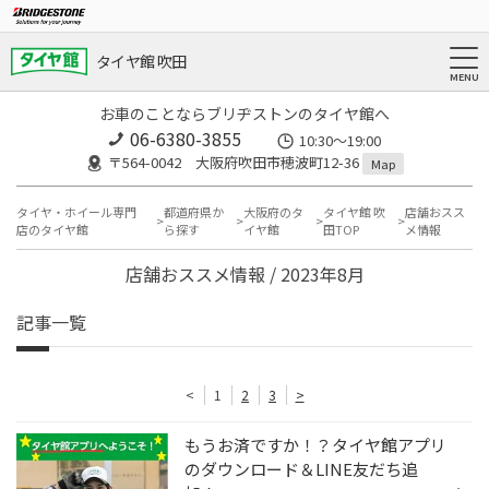
タイヤ館 吹田
お車のことならブリヂストンのタイヤ館へ
06-6380-3855
10:30～19:00
〒564-0042 大阪府吹田市穂波町12-36
Map
タイヤ・ホイール専門
都道府県か
大阪府のタ
タイヤ館 吹
店舗おスス
店のタイヤ館
ら探す
イヤ館
田TOP
メ情報
店舗おススメ情報 / 2023年8月
記事一覧
<
1
2
3
>
もうお済ですか！？タイヤ館アプリ
のダウンロード＆LINE友だち追