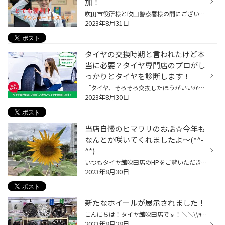
加！
吹田市役所様と吹田警察署様の間にございますタイヤ館吹田のホームページをご覧頂き有難うございます(*^^*) ここ最近デジタル関係で驚いたのがお買い物した際のQUICPayという支払い方法。(当店ではお取り扱いございません）！Apple Watchのボタンをピッと押してリーダーにかざすだけで支払い完了！...
2023年8月31日
タイヤの交換時期と言われたけど本
当に必要？タイヤ専門店のプロがし
っかりとタイヤを診断します！
「タイヤ、そろそろ交換したほうがいいかもしれないですね」 カーディーラーや、ガソリンスタンドなどで、 タイヤの交換をすすめられることありませんか？ 自分で見ても、よく分からないけど、 そう言われてしまうと急に心配になってしまいますよね。 タイヤ館には、カーディーラーや、ガソリンスタ...
2023年8月30日
当店自慢のヒマワリのお話☆今年も
なんとか咲いてくれましたよ～(*^-
^*)
いつもタイヤ館吹田店のHPをご覧いただきありがとうございます！ タイヤ館吹田店の自慢のひまわり達ですが… 先日の台風で影響で大きく育っていた子達が強風で倒れてしまい枯れてしまいました(T ^ T) なんとか添え木をしたりして起こしてみましたが…枯れてしまって残念でなりません(>_<) ですが、残...
2023年8月30日
新たなホイールが展示されました！
こんにちは！タイヤ館吹田店です！＼＼\\٩( 'ω' )و //／／ 8月も終わり、9月に突入し秋を迎える訳ですが… 季節の変わり目ですので体調管理には十分お気をつけくださいね！(^O^)／ さて、当店では、新たなホイールが店内に展示されることとなりました！ とても迫力があるホイールですね…∑(ﾟДﾟ) 思わ...
2023年8月28日