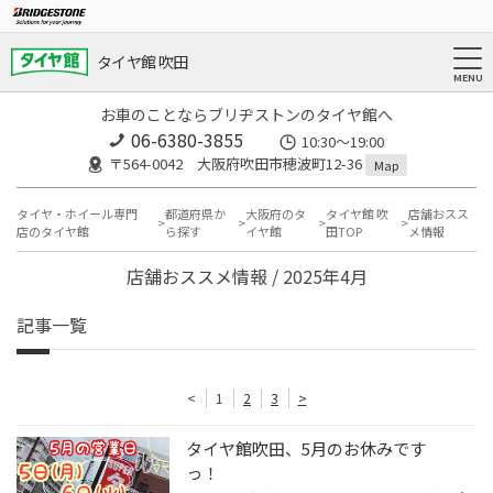
タイヤ館 吹田
お車のことならブリヂストンのタイヤ館へ
06-6380-3855
10:30～19:00
〒564-0042 大阪府吹田市穂波町12-36
Map
タイヤ・ホイール専門
都道府県か
大阪府のタ
タイヤ館 吹
店舗おスス
店のタイヤ館
ら探す
イヤ館
田TOP
メ情報
店舗おススメ情報 / 2025年4月
記事一覧
<
1
2
3
>
タイヤ館吹田、5月のお休みです
っ！