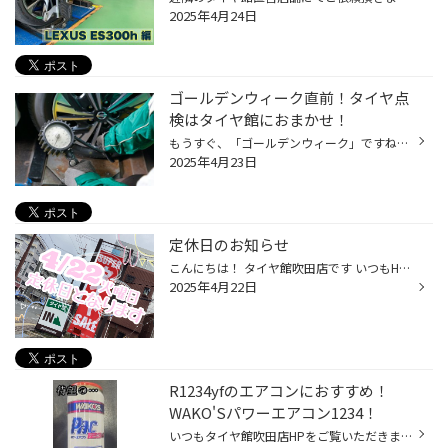
2025年4月24日
ゴールデンウィーク直前！タイヤ点
検はタイヤ館におまかせ！
もうすぐ、「ゴールデンウィーク」ですね。 たくさんの方がお出かけになるゴールデンウィークは特に、タイヤやおクルマのトラブルが急増しがちです。 例年、高速道路などでの「タイヤの空気圧不足」によるトラブルが増加する傾向ですので お出かけ前に、しっかり「タイヤ点検」をして備えましょう！...
2025年4月23日
定休日のお知らせ
こんにちは！ タイヤ館吹田店です いつもHPをご覧頂きありがとうございます(*ฅ•̀ω•́ฅ*) ˳◌* ┈ ┈定休日のご案内┈ ┈ *◌˳ 定休日中・臨時休業中でもオンラインでタイヤをご購入頂けます☆ 当店ではWEBでの予約を推奨しております 最近では家に居ながらタイヤの商談が出来る WEB商談等も登場しております...
2025年4月22日
R1234yfのエアコンにおすすめ！
WAKO'Sパワーエアコン1234！
いつもタイヤ館吹田店HPをご覧いただきましてありがとうございます！ 今回はエアコン添加剤のご案内！ 「エアコン添加剤なら今までのとおんなじでしょ？」と思ったらそこのあなた！ なんと、新商品が出ました！！ WAKO'Sパワーエアコン1234！！※ こちらは従来までの「R134a」専用のパワーエアコンプ...