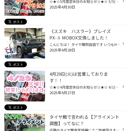
☆★☆5月度定休日のお知らせ☆★☆ 5/5(月) 5/6(火) 5/7(水) 5/13(火) 5/20(火) 5/27(火)が定休日となります。 ※※※ご来店の際はお気をつけください※※※ 5/5(月)、5/6(火)、5/7(水)はお休みとさせていただいております。 ご利用の際はお気をつけください。 また、5月18日までスーパータイヤセール...
2025年4月30日
《スズキ ハスラー》プレイズ
PX-Ⅱ MOBOX交換しました！
こんにちは！ タイヤ館吹田店です いつもHPをご覧頂きありがとうございます꒰(˶• ᴗ •˶)꒱ ◌◍┈┈スズキ ハスラー Moboxタイヤ交換┈┈⿻*.· プレイズ PXⅡをご購入頂きました！ ありがとうございます❁⃘ *⑅︎୨୧┈︎ タイヤ ┈︎୨୧⑅︎* 『Playz PXⅡ ﾌﾟﾚｲｽﾞﾋﾟｰｴｯｸｽﾂｰ』 *⑅︎୨୧┈︎ タイヤサイズ ┈︎୨୧⑅︎* 165/60R15 77...
2025年4月28日
4月29日(火)は営業しておりま
す！！
☆★☆4月度定休日のお知らせ☆★☆ 4/1(火) 4/8(火) 4/15(火) 4/22(火) が定休日となります。 ※※※ご来店の際はお気をつけください※※※ 4/29(火)は祝日になりますが、営業しております。 ご利用の際はお気をつけください。
2025年4月27日
タイヤ館で言われる【アライメント
調整】ってなに？
近隣のタイヤ館直営店舗にてご依頼頂きました作業内容です。 WEB投稿への承諾を頂きましたお客様本当にありがとうございます！ 突然ですが、みなさん。タイヤ館でタイヤ交換をする際、スタッフから 「アライメント調整いかがですか？」 と声を掛けられたご経験ございませんか？ そんな急に、“アライ...