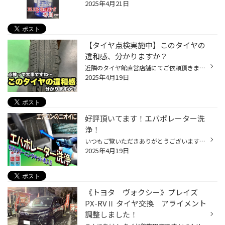
2025年4月21日
【タイヤ点検実施中】このタイヤの
違和感、分かりますか？
近隣のタイヤ館直営店舗にてご依頼頂きました作業内容です。 WEB投稿への承諾を頂きましたお客様本当にありがとうございます！ さて、今回は！ Web予約より、エアーチェック・タイヤ点検でご来店いただいたお客様のお話です。 「パンクしてるかもしれなくて、変な音がするんです。」 とのこと。 早...
2025年4月19日
好評頂いてます！エバポレーター洗
浄！
いつもご覧いただきありがとうございます！ 吹田市役所様と吹田警察署様の間にございます、タイヤ館吹田店でございます！ 4月に入りだんだんと暖かくなってきましたね！ もう皆様のご自宅もお車もエアコンを点けてる方もいらっしゃるかもしれません…！ でも、でも、久しぶりにエアコンを点けるとニ...
2025年4月19日
《トヨタ ヴォクシー》プレイズ
PX-RVⅡ タイヤ交換 アライメント
調整しました！