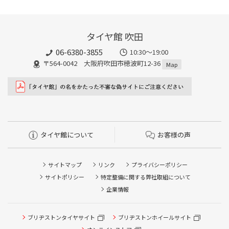
タイヤ館 吹田
06-6380-3855
10:30～19:00
〒564-0042 大阪府吹田市穂波町12-36
Map
タイヤ館について
お客様の声
サイトマップ
リンク
プライバシーポリシー
サイトポリシー
特定整備に関する弊社取組について
企業情報
ブリヂストンタイヤサイト
ブリヂストンホイールサイト
タイヤ点検・安全点検/タイヤ履き替え/オイル交換/その他
ピット作業の予約