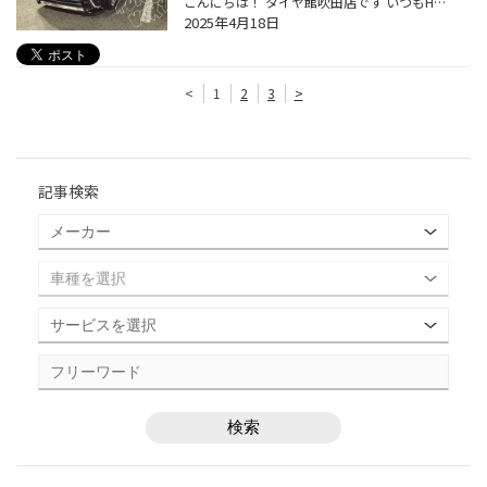
こんにちは！ タイヤ館吹田店です いつもHPをご覧頂きありがとうございますᐡ• ˕ •ᐡ ◌◍┈┈トヨタ ヴォクシー タイヤ交換┈┈⿻*.· プレイズ PX-RVⅡをご購入頂きました！ ありがとうございます✿ *⑅︎୨୧┈︎ タイヤ ┈︎୨୧⑅︎* 『Playz PX-RVⅡ ﾌﾟﾚｲｽﾞﾋﾟｰｴｯｸｽｱｰﾙﾌﾞｲﾂｰ』 *⑅︎୨୧┈︎ タイヤサイズ ┈︎୨୧⑅︎* 205/55R16 ...
2025年4月18日
<
1
2
3
>
記事検索