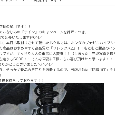
店長の星川です！！
でおなじみの『テイン』のキャンペーンを好評につき、
まで延長いたします(^O^)／
中、本日お取付けさせて頂いたおクルマは、ホンダのヴェゼルハイブリ
た商品はお求めやすく高品質な『フレックスZ』！！もともと腰高のイ
ルですが、すっきり大人の車高に大変身！！（しまった！完成写真を撮
も走りもGOOD！！ そんな車高にT様にもお喜び頂けたと思います！！
ありがとうございました＼(^o^)／
う、せっかく新品の足回りを装着するので、当店お勧め『防錆加工』も
！
点検お待ちしております！！