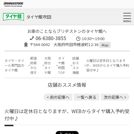
タイヤ館 吹田
お車のことならブリヂストンのタイヤ館へ
06-6380-3855
10:30～19:00
〒564-0042 大阪府吹田市穂波町12-36
Map
都道
大阪
タイ
店舗
タイヤ・ホイ
火曜日は定休日となります
府県
府の
ヤ館
おス
ール専門店の
が、WEBからタイヤ購入予約
から
タイ
吹田
スメ
タイヤ館
受付中♪
探す
ヤ館
TOP
情報
店舗おススメ情報
< 前の記事へ
一覧へ戻る
次の記事へ >
火曜日は定休日となりますが、WEBからタイヤ購入予約受
付中♪