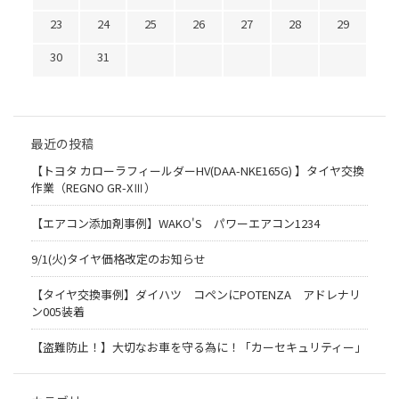
23
24
25
26
27
28
29
30
31
最近の投稿
【トヨタ カローラフィールダーHV(DAA-NKE165G) 】タイヤ交換
作業（REGNO GR-XⅢ）
【エアコン添加剤事例】WAKO'S パワーエアコン1234
9/1(火)タイヤ価格改定のお知らせ
【タイヤ交換事例】ダイハツ コペンにPOTENZA アドレナリ
ン005装着
【盗難防止！】大切なお車を守る為に！「カーセキュリティー」