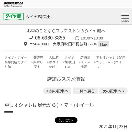
タイヤ館 吹田
お車のことならブリヂストンのタイヤ館へ
06-6380-3855
10:30～19:00
〒564-0042 大阪府吹田市穂波町12-36
Map
タイヤ・ホイー
都道府
大阪府
タイヤ
店舗お
車もオシャレは足元
ル専門店のタイ
県から
のタイ
館 吹田
ススメ
から( ・∇・)ホイー
ヤ館
探す
ヤ館
TOP
情報
ル
店舗おススメ情報
< 前の記事へ
一覧へ戻る
次の記事へ >
車もオシャレは足元から( ・∇・)ホイール
2021年1月23日