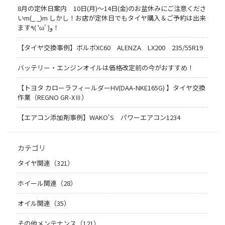
8月の定休日案内 10日(月)〜14日(金)のお盆休みにご注意くださ
いm(_ _)m しかし！お店が定休日でもタイヤ購入＆ご予約は出来
ます٩( 'ω' )و！
【タイヤ交換事例】ボルボXC60 ALENZA LX200 235/55R19
バッテリー・エンジンオイルは価格改定前の今がおすすめ！
【トヨタ カローラフィールダーHV(DAA-NKE165G) 】タイヤ交換
作業（REGNO GR-XⅢ）
【エアコン添加剤事例】WAKO'S パワーエアコン1234
カテゴリ
タイヤ関連（321）
ホイール関連（28）
オイル関連（35）
その他メンテナンス（121）