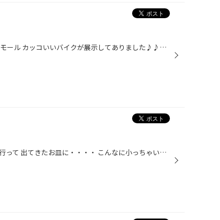
世田谷ベース ＩＮ 鹿児島イオンモール カッコいいバイクが展示してありました♪♪♪ 皆さんはもう見られました？
北川、山下スタッフと焼肉食べに行って 出てきたお皿に・・・・ こんなに小っちゃいイカが焼かれていたとは(笑)