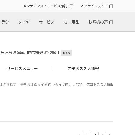
メンテナンス・サービス予約
オンラインストア
チラシ
タイヤ
サービス
カー用品
お客様の声
36 鹿児島県薩摩川内市矢倉町4280-1
Map
サービスメニュー
店舗おススメ情報
県から探す
鹿児島県のタイヤ館
タイヤ館 川内TOP
店舗おススメ情報
<
1
2
3
>