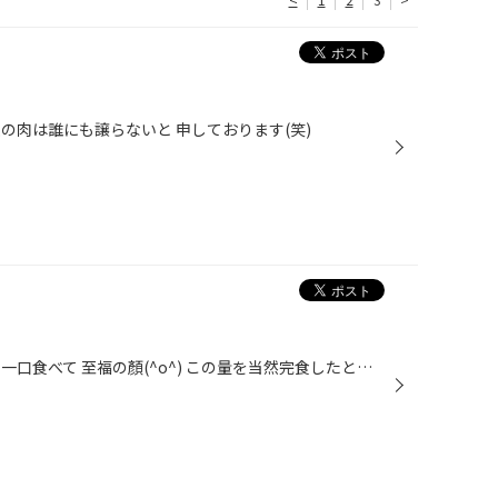
の肉は誰にも譲らないと 申しております(笑)
から揚げ定食大盛り 山下スタッフ一口食べて 至福の顏(^o^) この量を当然完食したとさ(笑)