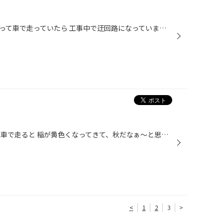
旦那さんにお弁当を届けようと思って車で走っていたら 工事中で迂回路になっていました。 初めて走った道なんですが 突然、目の前の道が3つに分かれていたので 軽くパニックになりました。 山の中で、他の車がいなくて良かったです。 迷った挙句、確率１/３だと思って 思い切って道を選択したら、見...
こんにちは。 最近、田んぼの脇を車で走ると 稲が黄色くなってきて、秋だなぁ～と思います。 トンボなんて見かけると もっと秋らしく感じるんでしょうか。 スポーツの秋 読書の秋 食欲の秋 いろんな秋がありますが、みなさんはいかがですか？ テレビで言っていましたが 初めて挑戦するスポーツを春...
<
1
2
3
>