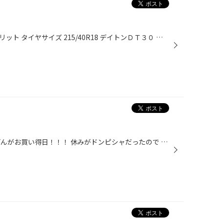
トヨタ 新型ＮＯＡＨ ハイブリット タイヤサイズ 215/40R18 デイトンＤＴ３０ ホイール Ｗeds レオニスＵＣ 18x7 5.114 53 PBMC 斬新なデザインのお車にピッタリなホイール 取付後の雰囲気の違いにお客様も大喜びでした！ アライメント調整もバッチリ行い 安定した走りを楽しんでいただいて...
毎月１日は 丸亀製麺の釜揚げうどんがお買い得日！！！ 休みがドンピシャだったので 食べに行ってきました♪♪