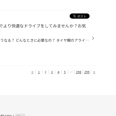
でより快適なドライブをしてみませんか？お気
アライメントとは？ 調整するとどうなる？ どんなときに必要なの？ タイヤ館のアライメントとは？ ポイントは３つの角度 測定・調整の作業手順 冬のドライブにも有効 アライメントは「クルマの骨盤矯正」!? 日々の暮らしの中でより安全･安心に乗り続けるには、メンテナンス（整備）がとても大切です...
<
1
2
3
4
5
…
298
299
>
4280-1