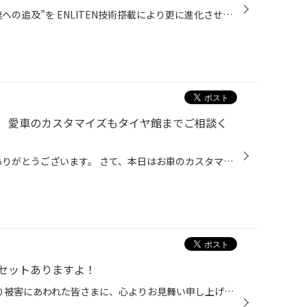
RE-71シリーズが磨き上げた”最速への追及”を ENLITEN技術搭載により更に進化させたPOTENZA RE-71RZ 路面を掴み走り抜ける瞬間に 研ぎ澄まされたグリップとハンドリングレスポンスを 路面を掴み、心を解き放つ 異次元の「オン・ザ・レール感」 ドライバーの感性を刺激するレスポンスと、ねばり強いグ...
 愛車のカスタマイズもタイヤ館までご相談く
本日も当店HPを閲覧頂きましてありがとうございます。 さて、本日はお車のカスタマイズについてです！ タイヤ館という名前でやらせて頂いておりますタイヤ館 川内ですがタイヤだけではなくお車のカスタマイズも行っておりますよ！ 今回はマフラー交換の作業を写真に収めましたので軽～くご案内しま...
セットありますよ！
このたびの令和8年熊本地震により被害にあわれた皆さまに、心よりお見舞い申し上げます。 被災地域の一日も早い復旧・復興が進みますことを心よりお祈り申し上げます。 工賃コミコミ価格でお買い得なセット商品をご用意しました！ 当店のホームページをご覧いただきありがとうございます。 今回はタ...