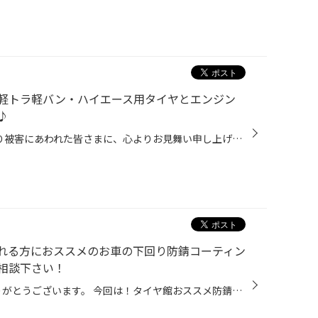
軽トラ軽バン・ハイエース用タイヤとエンジン
♪
このたびの令和8年熊本地震により被害にあわれた皆さまに、心よりお見舞い申し上げます。 被災地域の一日も早い復旧・復興が進みますことを心よりお祈り申し上げます。 毎週平日は、軽トラ軽バン、ハイエース用タイヤがお買得！ 当店のWEBをご覧いただきありがとうございます。 本日は当店のお買い...
れる方におススメのお車の下回り防錆コーティン
相談下さい！
本日も当店HPを閲覧いただきありがとうございます。 今回は！タイヤ館おススメ防錆コート施工のご案内です！ タイヤ館川内では夏の海レジャーや冬の融雪剤などが原因となる塩害対策として下回りの防錆施工をおススメしております。 下回り防錆といっても何種類かありますが本日は簡易防錆施工のご案...