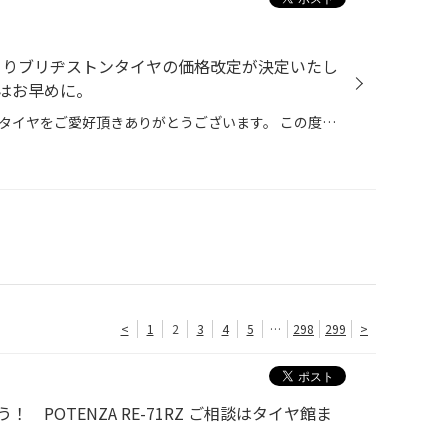
日よりブリヂストンタイヤの価格改定が決定いたし
はお早めに。
いつもタイヤ館またブリヂストンタイヤをご愛好頂きありがとうございます。 この度ブリヂストンタイヤの価格改定が決定いたしました。 ご検討のお客様は価格改定の前にぜひご購入ください。 価格改定日 2026年9月1日～
<
1
2
3
4
5
…
298
299
>
 POTENZA RE-71RZ ご相談はタイヤ館ま