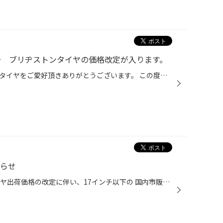
日～ ブリヂストンタイヤの価格改定が入ります。
いつもタイヤ館またブリヂストンタイヤをご愛好頂きありがとうございます。 この度ブリヂストンタイヤの価格改定が決定いたしました。 価格改定日 2026年9月1日～
知らせ
9/1(火)より、ブリヂストンのタイヤ出荷価格の改定に伴い、17インチ以下の 国内市販用タイヤ(夏/冬)の価格改定を実施させていただきます。 ※価格改定前の価格での対応については、8/31(月)までの作業実施が対象となっております。 ※商品によって改定率等が異なります。価格改定についてはこちらをご...