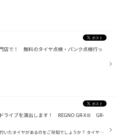
門店で！ 無料のタイヤ点検・パンク点検行っ
イブを演出します！ REGNO GR-XⅢ GR-
「王者」そんな意味合いの名前が付いたタイヤがあるのをご存知でしょうか？ タイヤに求められる 全て の要件を満たし、完全であり続けるタイヤ。 ブリヂストンが時代の最先端を走り続け王者の名のもとに進化し続けるタイヤ。 今回は 「王者」 の名を持つタイヤ REGNOのご案内です。 THE GREAT BALAN...