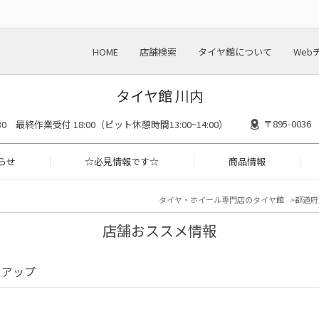
HOME
店舗検索
タイヤ館について
Web
タイヤ館 川内
〒895-00
8:30 最終作業受付 18:00（ピット休憩時間13:00~14:00）
らせ
☆必見情報です☆
商品情報
タイヤ・ホイール専門店のタイヤ館
都道府
店舗おススメ情報
クアップ