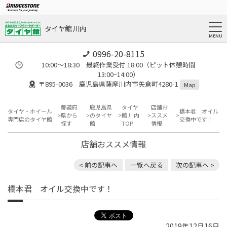
タイヤ館 川内
0996-20-8115
10:00～18:30 最終作業受付 18:00（ピット休憩時間
13:00~14:00）
〒895-0036 鹿児島県薩摩川内市矢倉町4280-1
Map
都道府
鹿児島県
タイヤ
店舗お
タイヤ・ホイール
橋本君 オイル
県から
のタイヤ
館 川内
ススメ
専門店のタイヤ館
交換中です！
探す
館
TOP
情報
店舗おススメ情報
< 前の記事へ
一覧へ戻る
次の記事へ >
橋本君 オイル交換中です！
2019年12月16日