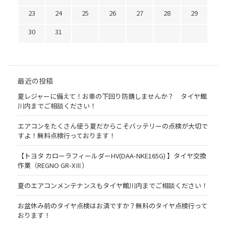
23
24
25
26
27
28
29
30
31
最近の投稿
夏レジャーに備えて！お車の下回り防錆しませんか？ タイヤ館
川内までご相談ください！
エアコンをたくさん使う夏だからこそバッテリーの点検が大切で
すよ！無料点検行っております！
【トヨタ カローラフィールダーHV(DAA-NKE165G) 】タイヤ交換
作業（REGNO GR-XⅢ）
夏のエアコンメンテナンスもタイヤ館川内までご相談ください！
お盆休み前のタイヤ点検はお済ですか？無料のタイヤ点検行って
おります！