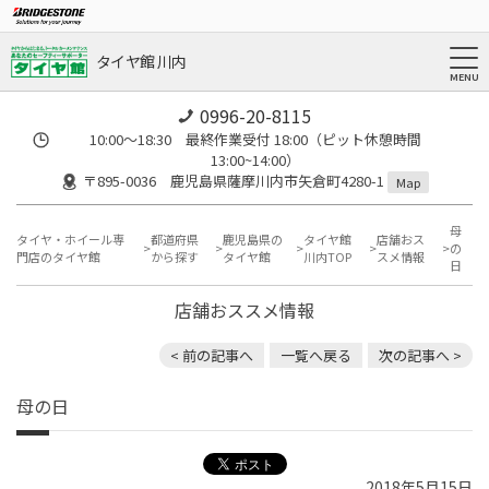
タイヤ館 川内
0996-20-8115
10:00～18:30 最終作業受付 18:00（ピット休憩時間
13:00~14:00）
〒895-0036 鹿児島県薩摩川内市矢倉町4280-1
Map
母
タイヤ・ホイール専
都道府県
鹿児島県の
タイヤ館
店舗おス
の
門店のタイヤ館
から探す
タイヤ館
川内TOP
スメ情報
日
店舗おススメ情報
< 前の記事へ
一覧へ戻る
次の記事へ >
母の日
2018年5月15日