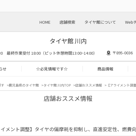
HOME
店舗検索
タイヤ館について
Web
タイヤ館 川内
〒895-00
8:30 最終作業受付 18:00（ピット休憩時間13:00~14:00）
らせ
☆必見情報です☆
商品情報
探す
鹿児島県のタイヤ館
タイヤ館 川内TOP
店舗おススメ情報
【アライメント調
店舗おススメ情報
ライメント調整】タイヤの偏摩耗を抑制し、直進安定性、燃費