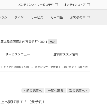
メンテナンス・サービス予約
オンラインストア
チラシ
タイヤ
サービス
カー用品
お客様の声
36 鹿児島県薩摩川内市矢倉町4280-1
Map
サービスメニュー
店舗おススメ情報
整】タイヤの偏摩耗を抑制し、直進安定性、燃費向上へ繋げます！（要予約）
< 前の記事へ
一覧へ戻る
次の記事へ >
向上へ繋げます！（要予約）