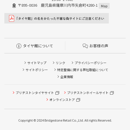
〒895-0036 鹿児島県薩摩川内市矢倉町4280-1
Map
タイヤ館について
お客様の声
サイトマップ
リンク
プライバシーポリシー
サイトポリシー
特定整備に関する弊社取組について
企業情報
ブリヂストンタイヤサイト
ブリヂストンホイールサイト
タイヤ点検・安全点検/タイヤ履き替え/オイル交換/その他
ピット作業の予約
オンラインストア
クローク契約会員専用タイヤ履き替え※タイヤ履き替えを
希望のクローク契約会員の方はこちらを選択ください
Copyright © 2024 Bridgestone Retail Co.,Ltd. All rights Reserved.
本日のタイヤ履き替え順番待ち予約 ※クローク契約会員の
方はご利用いただけません