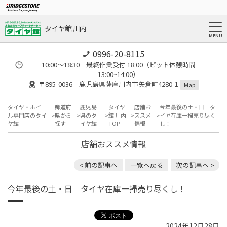
タイヤ館 川内
0996-20-8115
10:00～18:30 最終作業受付 18:00（ピット休憩時間
13:00~14:00）
〒895-0036 鹿児島県薩摩川内市矢倉町4280-1
Map
タイヤ・ホイー
都道府
鹿児島
タイヤ
店舗お
今年最後の土・日 タ
ル専門店のタイ
県から
県のタ
館 川内
ススメ
イヤ在庫一掃売り尽く
ヤ館
探す
イヤ館
TOP
情報
し！
店舗おススメ情報
< 前の記事へ
一覧へ戻る
次の記事へ >
今年最後の土・日 タイヤ在庫一掃売り尽くし！
2024年12月28日