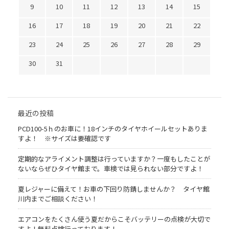
9
10
11
12
13
14
15
16
17
18
19
20
21
22
23
24
25
26
27
28
29
30
31
最近の投稿
PCD100-5ｈのお車に！18インチのタイヤホイールセットありま
すよ！ ※サイズは要確認です
定期的なアライメント調整は行っていますか？一度もしたことが
ないならぜひタイヤ館まで。車検では見られない部分ですよ！
夏レジャーに備えて！お車の下回り防錆しませんか？ タイヤ館
川内までご相談ください！
エアコンをたくさん使う夏だからこそバッテリーの点検が大切で
すよ！無料点検行っております！