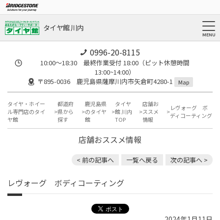
タイヤ館 川内
0996-20-8115
10:00～18:30 最終作業受付 18:00（ピット休憩時間
13:00~14:00）
〒895-0036 鹿児島県薩摩川内市矢倉町4280-1
Map
タイヤ・ホイー
都道府
鹿児島県
タイヤ
店舗お
レヴォーグ ボ
ル専門店のタイ
県から
のタイヤ
館 川内
ススメ
ディコーティング
ヤ館
探す
館
TOP
情報
店舗おススメ情報
< 前の記事へ
一覧へ戻る
次の記事へ >
レヴォーグ ボディコーティング
2024年1月11日