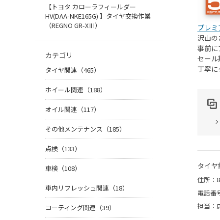
【トヨタ カローラフィールダー
HV(DAA-NKE165G) 】タイヤ交換作業
（REGNO GR-XⅢ）
プレミ
沢山の
事前に
カテゴリ
セール
丁寧に
タイヤ関連（465）
ホイール関連（188）
オイル関連（117）
その他メンテナンス（185）
点検（133）
タイヤ
車検（108）
住所：8
車内リフレッシュ関連（18）
電話番
担当：
コーティング関連（39）