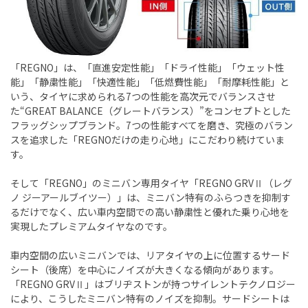
「REGNO」は、「直進安定性能」「ドライ性能」「ウェット性
能」「静粛性能」「快適性能」「低燃費性能」「耐摩耗性能」と
いう、タイヤに求められる7つの性能を高次元でバランスさせ
た“GREAT BALANCE（グレートバランス）”をコンセプトとした
フラッグシップブランド。7つの性能すべてを磨き、究極のバラン
スを追求した「REGNOだけの走り心地」にこだわり続けていま
す。
そして「REGNO」のミニバン専用タイヤ「REGNO GRVⅡ（レグ
ノ ジーアールブイツー）」は、ミニバン特有のふらつきを抑制す
るだけでなく、広い車内空間での高い静粛性と優れた乗り心地を
実現したプレミアムタイヤなのです。
車内空間の広いミニバンでは、リアタイヤの上に位置するサード
シート（後席）を中心にノイズが大きくなる傾向があります。
「REGNO GRVⅡ」はブリヂストンが持つサイレントテクノロジー
により、こうしたミニバン特有のノイズを抑制。サードシートは