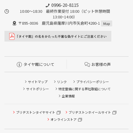
0996-20-8115
10:00～18:30 最終作業受付 18:00（ピット休憩時間
13:00~14:00）
〒895-0036 鹿児島県薩摩川内市矢倉町4280-1
Map
タイヤ館について
お客様の声
サイトマップ
リンク
プライバシーポリシー
サイトポリシー
特定整備に関する弊社取組について
企業情報
タイヤ点検・安全点検/タイヤ履き替え/オイル交換/その他
ブリヂストンタイヤサイト
ブリヂストンホイールサイト
ピット作業の予約
オンラインストア
クローク契約会員専用タイヤ履き替え※タイヤ履き替えを
希望のクローク契約会員の方はこちらを選択ください