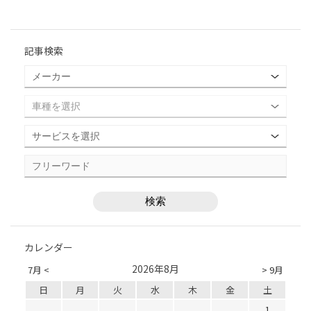
記事検索
カレンダー
2026年8月
7月 <
> 9月
日
月
火
水
木
金
土
1