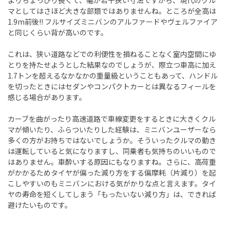
よりちょっぴり長くて、幅が若干狭い寸法ですから、現代のクル
マとしてはさほど大きな部類ではありませんね。ところが全高は
1.9m前後!! フルサイズミニバンのアルファードやヴェルファイア
と同じくらい背が高いのです。
これは、狭い道路などでの利便性を損ねることなく室内空間にゆ
とりを持たせようとした結果なのでしょうが、際立つ車高に加え
1.7トンを超えるなかなかの重量級ということもあって、ハンドル
を切ったときにはセダンやコンパクトカーとは異なるフィールを
感じる場合があります。
カーブを曲がったり高速道路で車線変更をするときに大きくクル
マが傾いたり、ふらついたりした経験は、ミニバンユーザーなら
多くの方がお持ちではないでしょうか。そういったクルマの動き
は運転していると気になりますし、同乗者も気持ちのいいもので
はありません。車酔いする原因にもなりますね。さらに、高荷重
がかかるためタイヤが偏った減り方をする偏摩耗（片減り）を起
こしやすいのもミニバンにおける気がかりな点と言えます。タイ
ヤの寿命を短くしてしまう「もったいない減り方」は、できれば
避けたいものです。