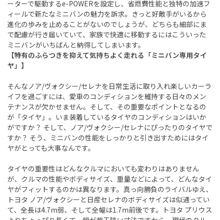
ーターで駆動するe-POWERを設定し、省燃費性能と独特の加速フ
ィールで新たなミニバンの魅力を訴求。きっと好敵手がいるから
進化の歩みを止めることがないのでしょうが、どちらも細部にま
で配慮が行き届いていて、家族で快適に移動するにはこういった
ミニバンがいちばんと納得してしまいます。
【特有のふらつきを抑えて気持ちよく走れる「ミニバン専用タイ
ヤ」】
そんなノア/ヴォクシー/セレナを日常生活に取り入れ楽しいカーラ
イフを過ごすには、愛車のコンディションを維持する日々のメン
テナンスが欠かせません。そして、その重要なポイントとなるの
が「タイヤ」。いま装着しているタイヤのコンディションはいか
がですか？ そして、ノア/ヴォクシー/セレナにぴったりのタイヤで
すか？ そう、ミニバンの性能をしっかりと引き出すためにはタイ
ヤがとっても大事なんです。
タイヤの重要性はどんなクルマにおいても変わりはありません
が、クルマの性能やボディサイズ、重量などによって、どんなタイ
ヤがフィットするのかは異なります。真っ向勝負のライバルゆえ、
トヨタ ノア/ヴォクシーと日産セレナのボディサイズは似通ってい
て、全長は4.7m弱、そして全幅は1.7m前後です。トヨタ プリウス