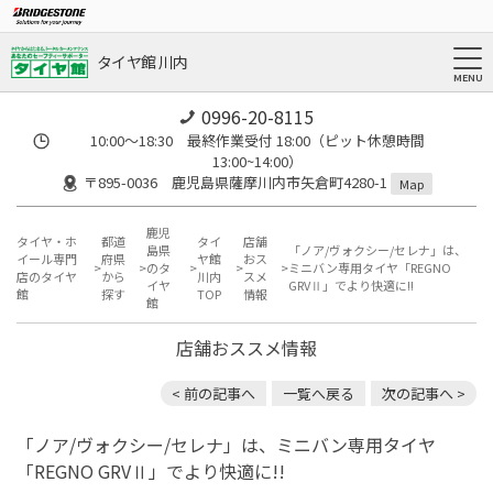
タイヤ館 川内
0996-20-8115
10:00～18:30 最終作業受付 18:00（ピット休憩時間
13:00~14:00）
〒895-0036 鹿児島県薩摩川内市矢倉町4280-1
Map
鹿児
タイヤ・ホ
都道
タイ
店舗
島県
「ノア/ヴォクシー/セレナ」は、
イール専門
府県
ヤ館
おス
のタ
ミニバン専用タイヤ「REGNO
店のタイヤ
から
川内
スメ
イヤ
GRVⅡ」でより快適に!!
館
探す
TOP
情報
館
店舗おススメ情報
< 前の記事へ
一覧へ戻る
次の記事へ >
「ノア/ヴォクシー/セレナ」は、ミニバン専用タイヤ
「REGNO GRVⅡ」でより快適に!!