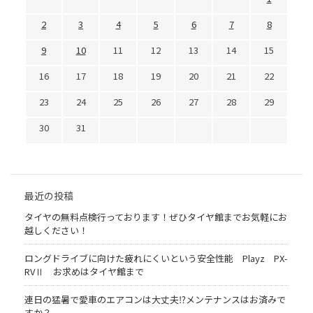
2
3
4
5
6
7
8
9
10
11
12
13
14
15
16
17
18
19
20
21
22
23
24
25
26
27
28
29
30
31
最近の投稿
タイヤの無料点検行っております！ぜひタイヤ館までお気軽にお
越しください！
ロングドライブに向けた疲れにくいという安全性能 Playz PX-
RVⅡ お求めはタイヤ館まで
連日の猛暑で愛車のエアコンは大丈夫⁉メンテナンスはお済みで
すか？