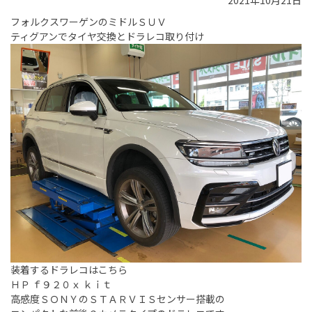
2021年10月21日
フォルクスワーゲンのミドルＳＵＶ
ティグアンでタイヤ交換とドラレコ取り付け
装着するドラレコはこちら
ＨＰ ｆ９２０ｘ ｋｉｔ
高感度ＳＯＮＹのＳＴＡＲＶＩＳセンサー搭載の