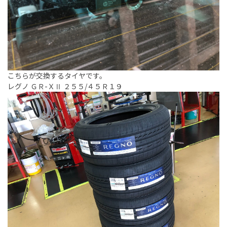
こちらが交換するタイヤです。
レグノ ＧＲ-ＸⅡ ２５５/４５Ｒ１９