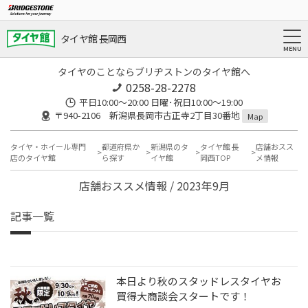
タイヤ館 長岡西
タイヤのことならブリヂストンのタイヤ館へ
0258-28-2278
平日10:00～20:00 日曜･祝日10:00～19:00
〒940-2106 新潟県長岡市古正寺2丁目30番地
Map
タイヤ・ホイール専門
都道府県か
新潟県のタ
タイヤ館 長
店舗おスス
店のタイヤ館
ら探す
イヤ館
岡西TOP
メ情報
店舗おススメ情報 / 2023年9月
記事一覧
本日より秋のスタッドレスタイヤお
買得大商談会スタートです！