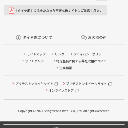
タイヤ館について
お客様の声
サイトマップ
リンク
プライバシーポリシー
サイトポリシー
特定整備に関する弊社取組について
企業情報
ブリヂストンタイヤサイト
ブリヂストンホイールサイト
オンラインストア
Copyright © 2024 Bridgestone Retail Co.,Ltd. All rights Reserved.
タイヤ点検・安全点検/タイヤ履き替え/オイル交換/その他
ピット作業の予約