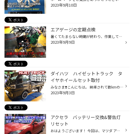
2023年9月10日
エアゲージの定期点検
暑くてたまらない時期が終わり、作業していても辛くなくなってほっとしています。 毎年のことですが、そろそろスタットレスの準備をする時期になりました。 そこで、現在使用しているエアゲージが適正空気圧表示しているのかマスターゲージを 使用して点検しました。マスターゲージにて、200kpa、25...
2023年9月9日
ダイハツ ハイゼットトラック タ
イヤホイールセット取付
みなさま❣️こんにちは。 納車されて数kmのハイゼット トラックのアルミホイールを取付けしました。 最近流行りのマッドなデザインのアルミホイール。 交換すると軽トラがずごく〜イカしてる感じ！昔と違い……軽トラックがオシャレになりドレスアップするお客様も増えています。 今回の装着サイズとカ...
2023年9月3日
アクセラ バッテリー交換&警告灯
リセット
おはようございます！ 今回は、マツダ アクセラのバッテリー交換と警告灯が点灯しているので初期化します。i-stop警告灯が点滅、スパナマーク点灯バッテリーの寿命が原因で点灯したのかバッテリーを点検します。 点検結果がこちら↓↓前回の交換履歴は2019年1月に交換。約4年で寿命のようですね……ざん...