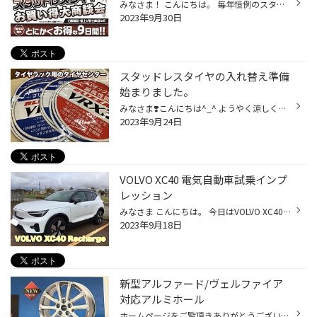
みなさま！ こんにちは。 毎年恒例のスタッドレス大商談会が本日より10/9（月）まで開催。 スタッドレスタイヤの購入をお考えのお客様は・・・・ぜったいお買得ですよ！ 期間中は、お買得VRX3/VRX2の22年製造品などお買得タイヤを数多くご用意しております。 さらに、先着７０名様にご成約プレゼン...
2023年9月30日
スタッドレスタイヤの入れ替え準備
始まりました。
みなさま❣️こんにちは^_^ ようやく涼しくなってほっと一息……………ですが 冬タイヤの準備が始まりました。 作業の空き時間に毎年手作りでプライスカードとタイヤセンターを作っています。実は………意外に大変だったり？？地味な作業です。スタッフ全員で空いた時間を利用して製作しています。今シーズン...
2023年9月24日
VOLVO XC40 電気自動車試乗インプ
レッション
みなさま こんにちは。 今日はVOLVO XC40リチャージを試乗させていただいたので試乗した感想を少しだけ書いちゃいます。 試乗させて頂いた車がコチラ↓↓ 輸入車電気自動車初試乗です！楽しみ♪( ´θ｀)ノ内装インテリアは…………こんな感じ国産車と比べると落ち着いた内装デザインとコンビレザーのシート...
2023年9月18日
新型アルファード/ヴェルファイア
対応アルミホール
ホームページをご覧頂きありがとうございます( ◠‿◠ ) 今日は新型アルファード/ヴェルファイアに装着可能アルミホイールのご紹介です！ スノーホイールとしてオススメする17・18インチのアルミホイールになります。 新型アル/ヴェル（40/45系）5H120とM14x1.5に変更されているため 前モデルのアルミ...