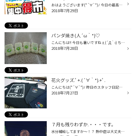
おはようございます(*´∀`*)ﾉ 今日の最高気温は予報だと３８℃とか!!! 室内でも熱中症になる暑さですので 我慢せずにエアコンをつけてお過ごし下さいね。 そんな暑い毎日ですが夏フェス『集中得市』も今日で最終日です!! あまりの暑さにクルマのエアコンが涼しくない… お出かけ前に点検して欲しいなぁ...
2018年7月29日
パンダ焼き(人´ω｀*)♡
こんにちは!! 今日も暑いですねぇ(´Д｀ι) ちょっと動いただけで顔から滝のような汗が出ます… 土日でお出かけされる際は水分＆塩分補給をお忘れなく!! そしてお出かけの後には暑い中頑張ってくれた 愛車もリフレッシュ♪♪♪ タイヤ館にお任せ下さい(9｀･ω･)9頑張ﾘﾏｽ.+ﾟ*｡:ﾟ+ 今日もお客様から元気が出...
2018年7月28日
花火グッズ.ﾟ+.(´∀｀*).+ﾟ.
こんにちは(*´∀`*)ﾉ 昨日のスタッフ日記に続いて今日も花火日記です。 毎年発売される長岡花火グッズが楽しみな私♪ 今年はこれをチョイス(*˘︶˘*).:*♡ 黒のTシャツとキラキラ花火トートバックに 花火マフラータオル(*´∀｀*)ﾉ｡+ﾟ *｡ ついつい黒いものに惹かれます!! 気がついたら全部黒でした(*´艸`*...
2018年7月27日
７月も残りわずか.・・・です。
水分補給してますか～！？ 熱中症は大丈夫ですか？ 今日もピット作業で汗だくです。 話は変わりますが・・８/２(木)・３(金)と長岡まつり大花火大会が開催されます。 今日の新聞折り込みに「長岡まつり花火目録」が入ってきました。今年は、長岡開府４００年だそうです。 長岡花火ではありませんが...