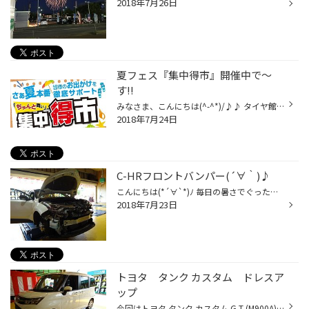
2018年7月26日
夏フェス『集中得市』開催中で～
す!!
みなさま、こんにちは(^-^*)/♪♪ タイヤ館長岡西オリジナルイベントも無事終了致しました。 イベントには多くのお客様よりご来店、ご購入頂き誠に有難う御座いました。 また、来年もお得な夏の足廻りイベントを開催したいと思います。 みなさま、その際はまたヨロシクおねがいいします㋧ またまたで...
2018年7月24日
C-HRフロントバンパー(´∀｀)♪
こんにちは(*´∀`*)ﾉ 毎日の暑さでぐったりしてませんかぁ？ 私は暑くても食欲モリモリで困ってます(´Д｀)...｡oо○ 毎日暑いですがしっかり食べて今週も頑張りましょう！！ そんな今日は先日2か月お待ちいただいてやっと 取り付けできたC-HRのフロントバンパーの紹介です♪♪ まずは純正のフロントバン...
2018年7月23日
トヨタ タンク カスタム ドレスア
ップ
今回はトヨタ タンク カスタム G-T (M900A)のドレスアップ紹介です。 ノーマルのタンク カスタム ここからドレスアップ スタート!! 最初は車高のローダウン TEIN FLEX Z取付フロント取付 画像ｺｺﾃﾞひとてま・・次回の車高調整がらくな様に，むきだしのネジ部にテーピング。 これで砂利やサビなどか...