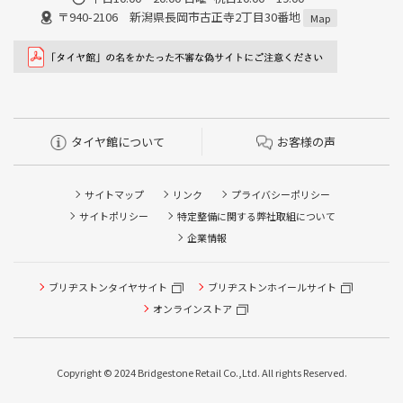
〒940-2106 新潟県長岡市古正寺2丁目30番地
Map
タイヤ館について
お客様の声
サイトマップ
リンク
プライバシーポリシー
サイトポリシー
特定整備に関する弊社取組について
企業情報
ブリヂストンタイヤサイト
ブリヂストンホイールサイト
オンラインストア
Copyright © 2024 Bridgestone Retail Co.,Ltd. All rights Reserved.
タイヤ点検・安全点検/タイヤ履き替え/オイル交換/その他
ピット作業の予約