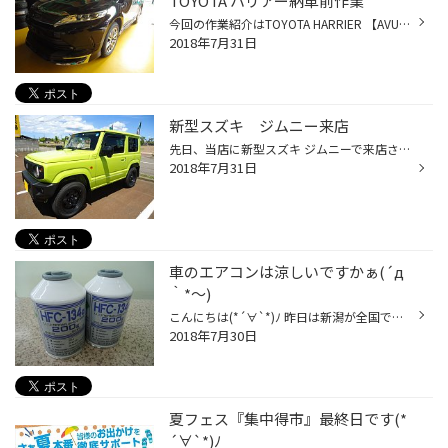
TOYOTA ハリアー納車前作業
今回の作業紹介はTOYOTA HARRIER 【AVU65W】ナビ・バックカメラ・ETC取付紹介です。 お客さまに納車前の取付作業です。 トヨタ様よりキャリヤカーで当店にお届け///取付商品は・・当店恒例のアルパインBIG Xシリーズ トヨタ ハリアー専用ナビ ノーマルのパネルを取り外すとナビの取付スペースはこ...
2018年7月31日
新型スズキ ジムニー来店
先日、当店に新型スズキ ジムニーで来店されたお客様がいらっしゃいました。 お話を伺うと納車されたばかりだとか・・・思わず・・写真を一枚いいですか・・！？ それでは。。新型 スズキ ジムニー 【JB64W】こちらの写真外観が大きくなった気がしました。 車内の感想ですが、後部席のスペースが広...
2018年7月31日
車のエアコンは涼しいですかぁ(´д
｀*～)
こんにちは(*´∀`*)ﾉ 昨日は新潟が全国で１番の暑さだったとか '`ｧ'`ｧ (；´Д｀) ｱﾂｰ 今年は特に毎日毎日の猛暑で日中外に出かけるのも躊躇しちゃいますが クルマのエアコンは涼しいですかぁ？？ 先日わたしの愛車もエアコンの効きがイマイチだなと思い エアコンガスの点検＆エアコンフィルターの点検...
2018年7月30日
夏フェス『集中得市』最終日です(*
´∀`*)ﾉ