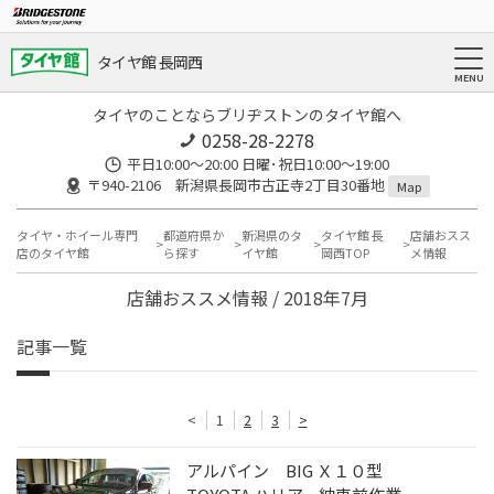
タイヤ館 長岡西
タイヤのことならブリヂストンのタイヤ館へ
0258-28-2278
平日10:00～20:00 日曜･祝日10:00～19:00
〒940-2106 新潟県長岡市古正寺2丁目30番地
Map
タイヤ・ホイール専門
都道府県か
新潟県のタ
タイヤ館 長
店舗おスス
店のタイヤ館
ら探す
イヤ館
岡西TOP
メ情報
店舗おススメ情報 / 2018年7月
記事一覧
<
1
2
3
>
アルパイン BIG Ｘ１０型