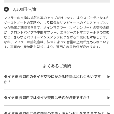
3,300円〜/台
マフラーの交換は排気効率のアップだけでなく、よりスポーティなエキ
ゾーストノートの実現や、より精悍なリアビューへのドレスアップとい
った効果が期待できます。メインマフラー（サイレンサー）の交換のほ
か、フロントパイプや中間マフラー、エキゾーストマニホールドの交換
など、さらなるパフォーマンスアップにつながる作業にも対応します。
なお、マフラーの排気音は、法律によって音量の上限が定められていま
す。車両の生産時期と型式により、適用される数値が変わります。
よくあるご質問
タイヤ館 長岡西のタイヤ交換にかかる時間はどれくらいです
か？
タイヤ館 長岡西のタイヤ交換時間は最短で約30分程度です。作業
内容や交換本数、車種により異なり、時間がかかる場合もござい
タイヤ館 長岡西ではタイヤ交換は予約が必要ですか？
ます。詳しくは店舗スタッフまでお気軽にご相談ください。
タイヤ館 長岡西でのタイヤ交換は予約不要ですが、作業時期や店
舗の状況によって当日の作業をお断りする場合がございます。その
タイヤ館 長岡西は予約内容の変更・キャンセルをできますか？