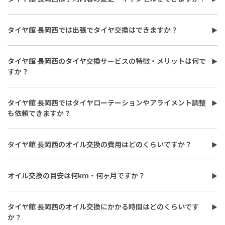
ため、待ち時間なくご案内することができる事前予約をおすすめ
タイヤ館 長岡西の予約内容の変更・キャンセルをご希望の場合
しています。
は、予約時の案内に従って手続きするか、早めに店舗へご連絡く
タイヤ館 長岡西では出張でタイヤ交換はできますか？
ださい。直前の変更は希望時間での作業が難しくなることもある
タイヤ館 長岡西では出張サービスには対応しておりません。専門
ため、余裕をもってお問い合わせいただくのがおすすめです。
の教育を受けた技術力の高いスタッフが専用の工具で丁寧に作業
タイヤ館 長岡西のタイヤ交換サービスの特徴・メリットは何で
させていただきますので、お手数ですが、ぜひ店舗までお越しく
すか？
ださい。
タイヤ館 長岡西のタイヤ交換サービスは専門スタッフの対応と安
心感が特徴です。専用工具を用いてタイヤの交換やローテーショ
タイヤ館 長岡西ではタイヤローテーションやアライメント調整
ンを行う専門スタッフが対応し、空気圧・タイヤの片減り・外
も依頼できますか？
傷・残溝の4項目も無料で点検させていただいています。
タイヤ館 長岡西ではローテーションやアライメント測定・調整も
承っています。タイヤは同じ位置で使い続けると摩耗が偏るため、
タイヤ館 長岡西のオイル交換の費用はどのくらいですか？
5,000km走行ごとのローテーションをおすすめしています。アラ
タイヤ館 長岡西のオイル交換の費用は使用するオイルの種類（鉱
イメント調整には専用設備と技術が必要で、対応状況や所要時間
物油・部分合成油・全合成油）や粘度、交換量によって変わりま
は作業時期や店舗の状況によって異なりますので、ご希望の場合は
オイル交換の目安は何km・何ヶ月ですか？
す。また、工賃やフィルター代がかかる場合もございますので、総
事前にご予約いただくことをおすすめしています。詳しくは店舗
タイヤ館 長岡西では、オイル交換の目安は走行3,000〜5,000km
額は店舗でお見積もりさせていただきます。詳しくは店舗スタッ
スタッフまでお気軽にご相談ください。
または3〜6ヶ月ごとを推奨しています。走行距離が短くても短距
フまでお気軽にご相談ください。
タイヤ館 長岡西のオイル交換にかかる時間はどのくらいです
離の繰り返しや高負荷走行が多い場合は早めの交換が必要です。
か？
詳しくは店舗スタッフまでお気軽にご相談ください。