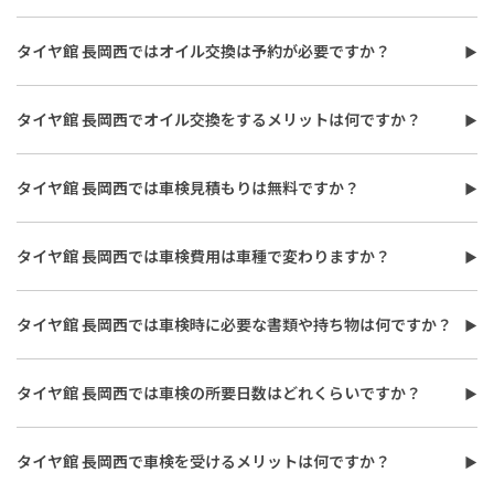
タイヤ館 長岡西でのオイル交換は最短で約30分程度で対応可能で
す。オイルフィルターの同時交換や、在庫・車種、作業時期等に
タイヤ館 長岡西ではオイル交換は予約が必要ですか？
より時間が変わることもありますので、詳しくは店舗スタッフま
タイヤ館 長岡西でのオイル交換をご希望の際は、予約をおすすめ
でお気軽にご相談ください。
しています。予約なしでも対応可能な場合がありますが、混雑状
タイヤ館 長岡西でオイル交換をするメリットは何ですか？
況やオイルの在庫がない場合もございます。詳しくは店舗スタッ
タイヤ館 長岡西でオイル交換をするメリットは、車種や使用状況
フまでお気軽にご相談ください。
に合わせたオイル提案と、点検を含めたメンテナンスサポートを
タイヤ館 長岡西では車検見積もりは無料ですか？
受けられる点です。専門性を持ったスタッフがオイルの規格や粘
タイヤ館 長岡西では車検見積もりを無料で実施しています。費用
度だけでなく、車種や走行環境に合わせて最適なオイルを提案い
が気になる方や車検時期が近い方は早めに見積もりを依頼し、必
たします。また、オイル交換のみならず、オイル量、汚れ、オイル
タイヤ館 長岡西では車検費用は車種で変わりますか？
要な整備内容や概算費用をご確認ください。具体的な作業内容は
漏れなどのリスクについてもあわせて点検が可能です。
タイヤ館 長岡西の車検費用は自動車重量税や自賠責保険料、検査
車種や状態によって異なります。詳しくは店舗スタッフまでお気軽
料に加えて交換整備の内容により異なります。 車両のクラス（軽
にご相談ください。
タイヤ館 長岡西では車検時に必要な書類や持ち物は何ですか？
自動車・小型車など）や必要な部品交換により総額が異なるた
車検時には自動車検査証、自動車損害賠償責任保険証明書、納税
め、事前のお見積りをおすすめします。タイヤ館 長岡西では車検
証明書が必要です。書類に不備があると受検できないため、お越
見積もりを無料で実施しています。詳しくは店舗スタッフまでお
タイヤ館 長岡西では車検の所要日数はどれくらいですか？
しの際には忘れずにご準備ください。
気軽にご相談ください。
タイヤ館 長岡西での車検の所要日数は車両の状態や整備内容、混
雑状況により異なり、部品手配が必要な場合には数日かかること
タイヤ館 長岡西で車検を受けるメリットは何ですか？
もあります。 代車の有無も含め、詳しくは詳しくは店舗スタッフ