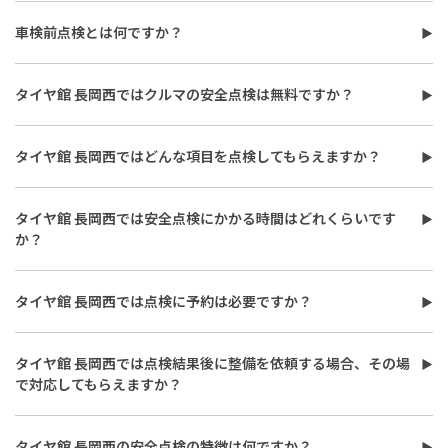
タイヤ館 長岡西で車検を受けるメリットは、必要な整備を事前に
までお気軽にご相談ください。
把握でき、経験豊富なスタッフが対応をおこなう点です。 ・プロ
車検前点検とは何ですか？
のスタッフが事前に点検し、交換が必要な部品を精査します。交
車検前点検は本検査の前に車の状態を確認し、交換や整備が必要
換前にしっかり説明しますので納得・安心して車検を受けられま
な部品を事前に把握する無料の点検サービスです。タイヤ館 長岡
す。 ・交換部品やメンテナンスメニューがお得。 ・代車の貸し出
タイヤ館 長岡西ではクルマの安全点検は無料ですか？
西では、無料で車検前点検と車検の見積もりが受けられるため、
しにも対応していますので車検中の車移動も安心。 ・アプリやメ
タイヤ館 長岡西ではおクルマの基本的な安全点検を無料で実施し
車検満了期限の数か月前から利用するのがおすすめです。詳しく
ンテナンスパックなど車検後のアフターフォローも充実。 詳しく
ています。一部の部品交換が必要な場合は別途費用が発生する場
は店舗スタッフまでお気軽にご相談ください。
は店舗スタッフまでお気軽にご相談ください。
タイヤ館 長岡西ではどんな項目を点検してもらえますか？
合がございますが、事前に内容をご説明したうえでご提案させて
タイヤ館 長岡西でのおクルマの安全点検では、エンジンオイルの
いただきますのでご安心ください。詳しくは店舗スタッフまでお
汚れ・劣化、バッテリーの状態、ワイパーブレードの摩耗などを
気軽にご相談ください。
タイヤ館 長岡西では安全点検にかかる時間はどれくらいです
無料で点検いたします。希望に応じて追加の点検も可能です。詳し
か？
くは店舗スタッフまでお気軽にご相談ください。
タイヤ館 長岡西でのおクルマの安全点検は、最短で約30分程度で
終わることが多く、その後点検の結果を丁寧にご説明させていた
タイヤ館 長岡西では点検に予約は必要ですか？
だきます。詳しくは店舗スタッフまでお気軽にご相談ください。
タイヤ館 長岡西では混雑を避けるため事前予約を推奨しており、
チェックを希望される項目がある場合は予約時にお伝えいただく
タイヤ館 長岡西では点検結果後に整備を依頼する場合、その場
とスムーズに作業できます。ご予約の方法など詳しくは店舗スタッ
で対応してもらえますか？
フまでお気軽にご相談ください。
タイヤ館 長岡西では安全点検後の整備もその場で対応が可能で
す。ただし、部品の在庫や作業内容により対応が難しい場合もご
タイヤ館 長岡西の安全点検の特徴は何ですか？