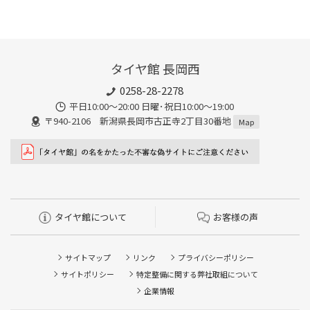
門店のスタッフが適正な空気圧を確認し、安全な走行状態を維持
できる点です。 空気圧は走行や時間の経過によって自然に低下
し、不足した状態で走行すると燃費の悪化やタイヤの片減り、バ
ースト（破裂）の原因になることがあります。タイヤ館 長岡西で
タイヤ館 長岡西
はタイヤのプロが状態を確認し、適正な空気圧になるよう補充ま
で対応します。
0258-28-2278
平日10:00～20:00 日曜･祝日10:00～19:00
〒940-2106 新潟県長岡市古正寺2丁目30番地
Map
タイヤ館について
お客様の声
サイトマップ
リンク
プライバシーポリシー
サイトポリシー
特定整備に関する弊社取組について
企業情報