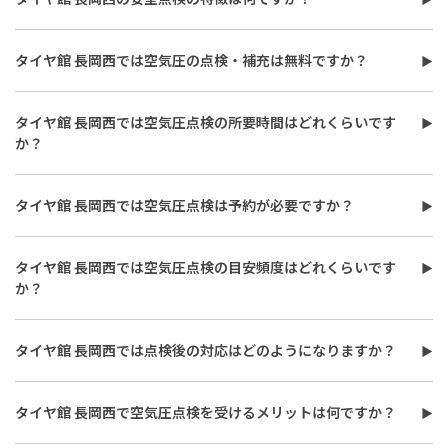
ざいます。詳しくは店舗スタッフまでお気軽にご相談ください。
タイヤ館 長岡西で安全点検を受けるメリットは、タイヤ専門店な
らではの知識をもとに、タイヤと車の基本メンテナンスをまとめ
タイヤ館 長岡西では空気圧の点検・補充は無料ですか？
て確認できることです。また、タイヤの点検だけでなく、エンジ
タイヤ館 長岡西では空気圧の点検を無料で実施しています。ま
ンオイルやバッテリー、ワイパーなど見落としがちな部品も無料
た、「空気圧」に加えてヒビ割れ・キズ・摩耗・溝（スリップサ
でチェック。さらに希望に応じてスペアタイヤやランプなどの追加
タイヤ館 長岡西では空気圧点検の所要時間はどれくらいです
イン）の点検も無料で対応しています。詳しくは店舗スタッフま
点検にも対応しており、車の状態をトータルで把握することが可
か？
でお気軽にご相談ください。
能です。
タイヤ館 長岡西の空気圧点検・補充は最短30分で完了します。混
雑状況によって待ち時間が発生することがあるため、不安な方は
タイヤ館 長岡西では空気圧点検は予約が必要ですか？
来店前にお問い合わせいただくとスムーズです。詳しくは店舗スタ
タイヤ館 長岡西では空気圧点検は予約不要です。混雑状況によっ
ッフまでお気軽にご相談ください。
て待ち時間が発生することがあるため、不安な方は来店前にお問
タイヤ館 長岡西では空気圧点検の目安頻度はどれくらいです
い合わせいただくとスムーズです。詳しくは店舗スタッフまでお気
か？
軽にご相談ください。
タイヤ館 長岡西では月に1度の空気圧点検をおすすめしています。
特に、長距離走行や高速道路の利用前は念入りに点検すると安心
タイヤ館 長岡西では点検後の対応はどのようになりますか？
で、季節の変わり目や荷物を多く積む際にもチェックを推奨して
タイヤ館 長岡西では点検後の空気圧補充にも対応しています。補
います。詳しくは店舗スタッフまでお気軽にご相談ください。
充時はタイヤ内圧の自然低下が少なく、長く安定した状態に保つ
タイヤ館 長岡西で空気圧点検を受けるメリットは何ですか？
「窒素ガス」の充填をおすすめしています。
タイヤ館 長岡西で空気圧点検・補充を行うメリットは、タイヤ専