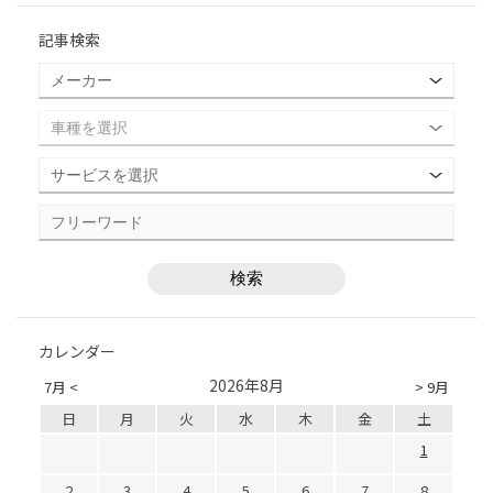
記事検索
カレンダー
2026年8月
7月 <
> 9月
日
月
火
水
木
金
土
1
2
3
4
5
6
7
8