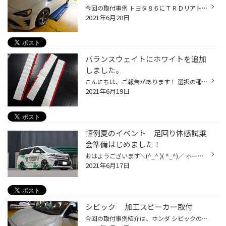
今回の取付事例 トヨタ８６にＴＲＤリアトランクスポイラーを取付ました。 リアハッチにＭ10２ヶ所の穴あけ作業はありますが、さほど難しい作業ではなくサビ止めを確りして 位置決めをして両面テープとビスで取付です。 スポイラーはお客様の希望で、ボディカラーのホワイトでなくカラーはあえてブ...
2021年6月20日
バランスウェイトにホワイトを追加
しました。
こんにちは、ご報告があります！ 選択の種類が増えました。アルミホイールのホイールバランスに使用するウェイトですが 今まではシルバーとブラックの２種類の使い分けでしたが・・・・ これからは、ホワイトカラーのアルミホイールに対応できる様に白色のバランスウェイトを追加 しました。 今まで...
2021年6月19日
恒例夏のイベント 足回り体感試乗
会準備はじめました！
おはようございます＼(^_^ )( ^_^)／ ホームページをご覧頂きありがとうございます。 今年も開催します！ 夏恒例イベント、メーカーデモカーを借りて体感試乗会とアルミホイール＆タイヤの お買い得商談会の準備を今日からはじめました。 去年はコロナで予定していたテインのデモカーが参加出来なく...
2021年6月17日
シビック 加工スピーカー取付
今回の取付事例紹介は、ホンダ シビックのスピーカー交換とツィーターの加工取付を紹介します。取付る商品は、アルパイン Ｘ－１７０Ｓとカロッツェリア インナーバッフルフロント・リアのドアの内張りを取外す。ここから、純正のツィーター位置にアルパイン カーボングラファイトツィーターを純正...