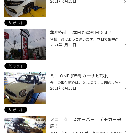
2021年6月15日
集中得市 本日が最終日です！
皆様、おはようございます。 本日で集中得市最終日となります。お手頃タイヤのセイバーリングもお買い得プライス本日までとなります。 タイヤの交換をご検討のお客様は、ぜひご来店くださいませ。みなさまのご来店心よりお待ちしております。
2021年6月13日
ミニ ONE (R56) カーナビ取付
今回の取付紹介は、久しぶりに大苦戦したナビの取付を紹介します。 ミニ ONE(R５６）に専用取付キットを使い ケンウッドナビ ＭＤＶ－Ｄ７０８ＢＴの取付事例です。作業前のオーディオセンターパネルの状態がこんな感じ・・・・はじめの工程はここからスタート！ メータ上部前方の空調ダクトのサー...
2021年6月12日
ミニ クロスオーバー デモカー来
店！
本日、ＡＢＥ SHOKAIデモカー MINI CROSSOVER(F60)が来店いたしました。 今日は、そのデモカーを紹介したいと思います。 タイヤホイールは１９インチで8.5Ｊｘ１９ 225/45R19がバッチリ装着されていました。 車高はいい具合に下がり、見た目もバッチリ・・・イケテル♪♪足廻りはアイバッハのプロス...