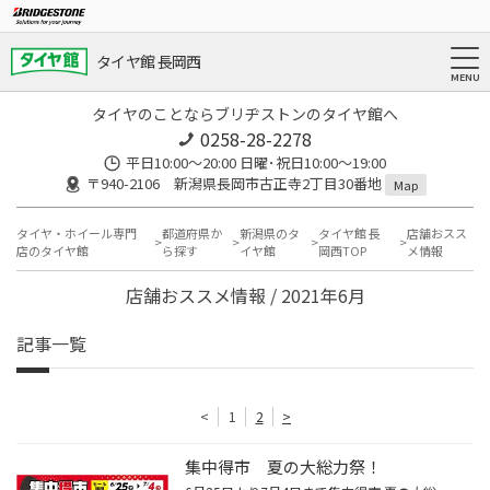
タイヤ館 長岡西
タイヤのことならブリヂストンのタイヤ館へ
0258-28-2278
平日10:00～20:00 日曜･祝日10:00～19:00
〒940-2106 新潟県長岡市古正寺2丁目30番地
Map
タイヤ・ホイール専門
都道府県か
新潟県のタ
タイヤ館 長
店舗おスス
店のタイヤ館
ら探す
イヤ館
岡西TOP
メ情報
店舗おススメ情報 / 2021年6月
記事一覧
<
1
2
>
集中得市 夏の大総力祭！