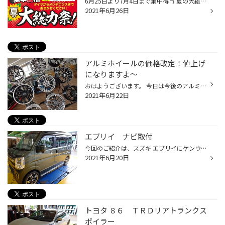
6月25日より7月4日まで集中得市 夏の大総力祭！ 開催です。 外にはテントを設置してタイヤホイールセット品や台数限定のアウトレット品を展示 お買い得品を多数用意してスタッフ一同お待ちしております。
2021年6月26日
アルミホイールの価格改定！値上げ
になりますよ～
おはようございます。 今日は今後のアルミホイールの価格についてのお話です。 この春から各ホイール業者よりアルミホイールの値上げについて話が出ていましたが 先日、業者さまよりＦＡＸが届きました。 内容は・・・・昨年末から国内外でのアルミ原材料の高騰により、従来の価格を維持できなく 値...
2021年6月22日
エブリイ ナビ取付
今回のご紹介は、スズキ エブリイにケンウッド ナビ ＭＤＶ-Ｄ708ＢＴＷの取付です。 昨今は世界的な半導体不足により、メーカーにナビの在庫が少なく取付に時間がかかるケースが増えています。 そんな中ですが・・・以外に納期が早いナビがこちらのナビ！ ケンウッドＭＤＶ－Ｄ708シリーズです。 ...
2021年6月20日
トヨタ ８６ ＴＲＤリアトランクス
ポイラー