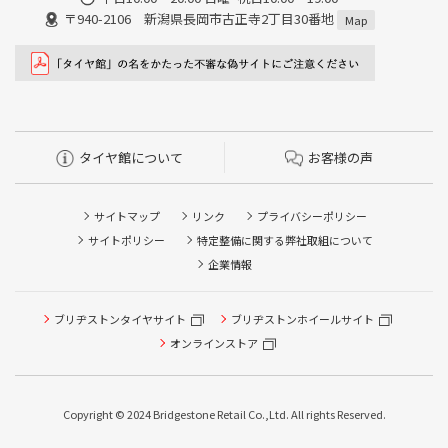
〒940-2106 新潟県長岡市古正寺2丁目30番地
Map
タイヤ館について
お客様の声
サイトマップ
リンク
プライバシーポリシー
サイトポリシー
特定整備に関する弊社取組について
企業情報
ブリヂストンタイヤサイト
ブリヂストンホイールサイト
オンラインストア
Copyright © 2024 Bridgestone Retail Co.,Ltd. All rights Reserved.
タイヤ点検・安全点検/タイヤ履き替え/オイル交換/その他
ピット作業の予約