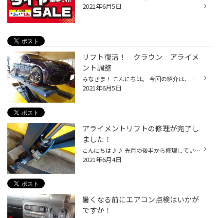
2021年6月5日
リフト復活！ クラウン アライメ
ント調整
みなさま！ こんにちは。 今回の紹介は、アライメントリフトの修理が完了して初のアライメント調整です。 車種はトヨタ クラウン 今回はタイヤを新品に交換しての「アライメント 長持ちプラン」 での測定・調整となります。調整カ所 フロント リア のト―角調整 スタートはリアのトー調整から始めま...
2021年6月5日
アライメントリフトの修理が完了し
ました！
こんにちは♪♪ 先月の後半から修理していたドライブオンリフトが無事・・・修理が完了して使えるようになりました。 もれていたシリンダーのパッキンも加工をして頂き無事新品パッキンに交換する事ができ、順調にオイルの 漏れもなくバッチリであります(^_^)V 海外商品で生産終了のため、修理できな...
2021年6月4日
暑くなる前にエアコン点検はいかが
ですか！