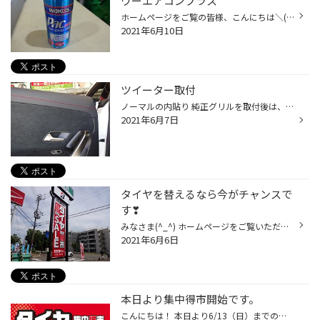
ワーエアコンプラス
ホームページをご覧の皆様、こんにちは＼(^_^ )( ^_^)／ これからどんどん暑い日が増えて来ますが、みなさまはこんな商品ご存知でしたか？ カーエアコンの冷房能力・燃費・静粛性の向上効果が期待でき、体感温度 約２℃ダウン可能。 さらに、パワーロスを低減してエアコンシステムの耐久性も向上でき...
2021年6月10日
ツイーター取付
ノーマルの内貼り 純正グリルを取付後は、こんな感じになります 今回のツイターは、汎用品やオプション品ではないので型紙や取付ステーも無い状態からの作業の為まずは、どうやって取り付けるか考える内貼りの裏には取付位置のマークは有るもののカットラインがない そこで まずは純正グリルを使っ...
2021年6月7日
タイヤを替えるなら今がチャンスで
す❣
みなさま(^_^) ホームページをご覧いただきありがとうございます。 只今、梅雨入り前の集中得市開催中です。梅雨前にタイヤの交換をお考えのお客様は、ぜひセール期間にご購入ください。 お財布にやさしいお手頃価格のタイヤやエコピア・プレイズ・レグノと車の性能を引き出してくれる あなたの愛...
2021年6月6日
本日より集中得市開始です。
こんにちは！ 本日より6/13（日）までの９日間 梅雨前の「集中得市」を開催いたします。 これから雨が多くなる季節ですが、お使いのタイヤのミゾは大丈夫ですか？？ もしも交換時期が来ているのなら！得市セール期間の今がチャンスです。 タイヤ交換をご検討のお客様は、ぜひお気軽にご来店ください...