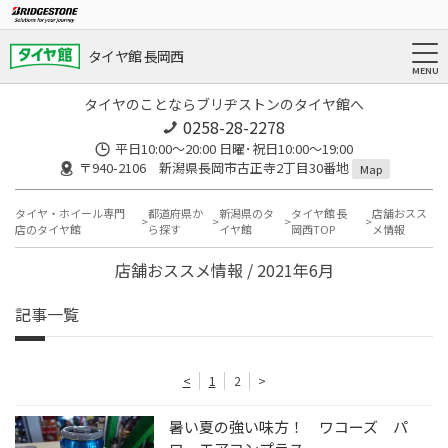
タイヤ館 長岡西
タイヤのことならブリヂストンのタイヤ館へ
0258-28-2278
平日10:00～20:00 日曜･祝日10:00～19:00
〒940-2106 新潟県長岡市古正寺2丁目30番地
Map
タイヤ・ホイール専門
都道府県か
新潟県のタ
タイヤ館 長
店舗おスス
店のタイヤ館
ら探す
イヤ館
岡西TOP
メ情報
店舗おススメ情報 / 2021年6月
記事一覧
<
1
2
>
暑い夏の強い味方！ ワコーズ パ