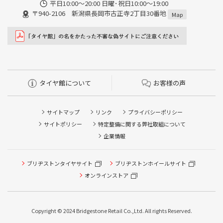
平日10:00～20:00 日曜･祝日10:00～19:00
〒940-2106 新潟県長岡市古正寺2丁目30番地
Map
タイヤ館について
お客様の声
サイトマップ
リンク
プライバシーポリシー
サイトポリシー
特定整備に関する弊社取組について
企業情報
ブリヂストンタイヤサイト
ブリヂストンホイールサイト
オンラインストア
Copyright © 2024 Bridgestone Retail Co.,Ltd. All rights Reserved.
タイヤ点検・安全点検/タイヤ履き替え/オイル交換/その他
ピット作業の予約